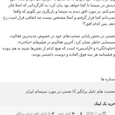
دیدش در سینما تا کجا خواهد بود بیان کرد: به کارگردانی که اصلا فکر
نمی‌کنم. در مورد افق دیدم به سینما و بازیگری نیز بگویم که واقعا
نمی‌دانم کجا قرار گرفتم و اصلا مشخص نیست چه اتفاقی قرار است رخ
دهد. پس کدام افق؟!
نعمتی در بخش پایانی صحبت‌های خود در خصوص جدیدترین فعالیت
سینمایی خاطر نشان کرد: آخرین فعالیتم در فیلم‌های «ماحی»،
«جاودانگی» و «آپاندیس» است که هیچ کدام از نقش‌ها شبیه به هم نبوده
و فیلمنامه هر سه فوق العاده و دوست داشتنی بودند.
ستاره ها
صحبت های تامل برانگیز آنا نعمتی در مورد سینمای ایران
خرید بک لینک
ارسال
نویسنده
دسته‌ها
برچسب‌ها
می 7, 2016
اخبار جدید
آنا
,
اخبار
,
افق
,
ایران
,
برانگیز
,