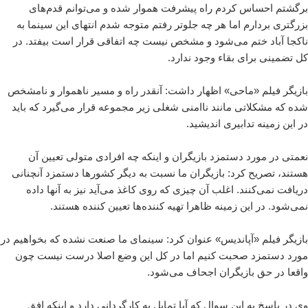
برگشتم احساس کردم راه پیشرفت هموار شده و می‌توانم قدم‌های
بزرگتری بردارم اما هر چه جلوتر رفتم متوجه شدم انتهای این سینما به
ناکجا آباد ختم می‌شود و مشخص نیست چه اتفاقی قرار است بیفتد. در
کل تضمینی برای بقاء وجود ندارد.
بازیگر فیلم «ماحی» اظهار داشت: آنقدر راه و مسیر ناهموار و نامشخص
شده که مشکلاتی مانند ناامنی شغلی زیر مجموعه قرار می‌گیرد که باید
در این زمینه تدابیری اندیشید.
نعمتی در مورد دستمزد بازیگران و اینکه چه افرادی متولی تعیین آن
هستند، تصریح کرد: بازیگران ما نسبت به دیگر کشورها دستمزد آنچنانی
دریافت نمی‌کنند. اغلب آن چیزی که روی کاغذ می‌آید نیز به آنها داده
نمی‌شود. در این زمینه ظاهرا تهیه کننده‌ها تعیین کننده هستند.
بازیگر فیلم «آپاندیس» عنوان کرد: سینمای ما صنعت نشده که بخواهیم در
مورد دستمزد صحبت کنیم اما در کل این وضع اصلا درست نیست چون
واقعا در حق بازیگران اجحاف می‌شود.
وی در پاسخ به این سوال که آیا تمایل به کارگردانی دارد و اینکه افق