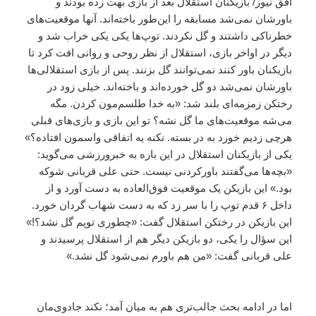
افق نیوز/ بازیکنان استقلال بعد از بازی بهت زده بودند و
باورشان نمی‌شد مسابقه را این‌طور باخته‌اند. آنها موقعیت‌های
خطرناکی داشتند و گل نکردند. توپ‌ها یکی یکی خراب شد و
دیگر در اواخر بازی، استقلال از نظر روحی و روانی افت کرد تا
بازیکنان باور کنند نمی‌توانند گل بزنند. پس از بازی استقلالی‌ها
باورشان نمی‌شد دو گل خورده‌اند و باخته‌اند. خیلی زود در
رختکن زمزمه‌ای بلند شد: «به خدا طلسم‌مون کردن. مگه
می‌شه موقعیت‌های ما گل نشه؟ تو این بازی و بازی‌های قبلی
هر‌چی زدیم خورد به در بسته. نکنه یه اتفاقی واسمون افتاده؟»
یکی از بازیکنان استقلال در این باره به خبرورزشی می‌گوید:
«بچه‌ها می‌گفتند باورکردنی نیست. حتی علی قربانی شوکه
بود.» این بازیکن یک موقعیت فوق‌‌العاده به دست آورد و از
داخل ۶ قدم توپ را با سر زد که به دست شهاب گردان خورد.
این بازیکن در رختکن استقلال گفت: «چطوری توپم گل نشد؟!»
این سؤال را یکی، دو بازیکن دیگر هم از استقلال پرسیدند و
علی قربانی گفت: «من هم باورم نمی‌شود گل نشد.»
اما در ادامه بحث جالب‌تری هم به میان آمد‌؛ نکند جادوی‌مان