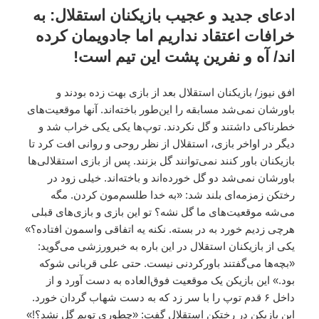
ادعای جدید و عجیب بازیکنان استقلال: به
خرافات اعتقاد نداریم اما جادویمان کرده
اند/ آه و نفرین پشت این تیم است!
افق نیوز/ بازیکنان استقلال بعد از بازی بهت زده بودند و
باورشان نمی‌شد مسابقه را این‌طور باخته‌اند. آنها موقعیت‌های
خطرناکی داشتند و گل نکردند. توپ‌ها یکی یکی خراب شد و
دیگر در اواخر بازی، استقلال از نظر روحی و روانی افت کرد تا
بازیکنان باور کنند نمی‌توانند گل بزنند. پس از بازی استقلالی‌ها
باورشان نمی‌شد دو گل خورده‌اند و باخته‌اند. خیلی زود در
رختکن زمزمه‌ای بلند شد: «به خدا طلسم‌مون کردن. مگه
می‌شه موقعیت‌های ما گل نشه؟ تو این بازی و بازی‌های قبلی
هر‌چی زدیم خورد به در بسته. نکنه یه اتفاقی واسمون افتاده؟»
یکی از بازیکنان استقلال در این باره به خبرورزشی می‌گوید:
«بچه‌ها می‌گفتند باورکردنی نیست. حتی علی قربانی شوکه
بود.» این بازیکن یک موقعیت فوق‌‌العاده به دست آورد و از
داخل ۶ قدم توپ را با سر زد که به دست شهاب گردان خورد.
این بازیکن در رختکن استقلال گفت: «چطوری توپم گل نشد؟!»