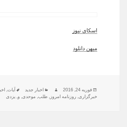
اسکای نیوز
میهن دانلود
ارسال
نویسنده
دسته‌ها
برچسب‌ه
فوریه 24, 2016
اخبار جدید
آیات
,
اخب
شده
خبرگزاری
,
روزنامه امروز
,
طلب
,
موحدی
,
و
,
یزدی
در