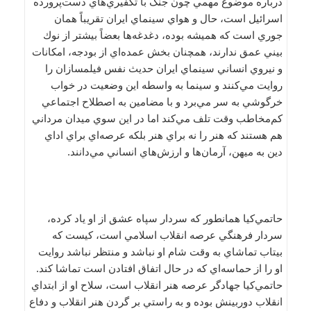
درباره موضوع مهمي چون جنگ با تكفيري‌هاي دست‌پرورده
اسرائيل است، حال و هواي سينماي ايران تقريباً همان
جوري است كه هميشه بوده، دغدغه‌ها بعضاً بيشتر از نوك
بيني عمق ندارند، همچنان بخش عمده‌اي از بودجه، امكانات
و نيروي انساني سينماي ايران حديث نفس فيلمسازان را
روايت مي‌كنند و سينما به واسطه اين وضعيت در خواب
خرگوشي به سر مي‌برد و با مضامين به اصطلاح اجتماعي
كم‌مخاطب وقت تلف مي‌كند اما در اين سوي ميدان مرداني
هم هستند كه هنر را نه براي هنر بلكه عرصه‌اي براي اداي
دين به ميهن، آرمان‌ها و ارزش‌هاي انساني مي‌دانند.
حاتمي‌كيا همانطور كه سردار سپاه عشق از او ياد كرده،
سردار فرهنگي عرصه انقلاب اسلامي است، كيست كه
بيتاب تماشاي به وقت شام او نباشد و منتظر نباشد روايت
او را از حماسه‌اي كه در حال اتفاق افتادن است تماشا كند.
حاتمي‌كيا جهادگر عرصه هنر انقلاب است، سلاح او از ابتداي
انقلاب دوربينش بوده و به راستي بر گردن هنر انقلاب و دفاع