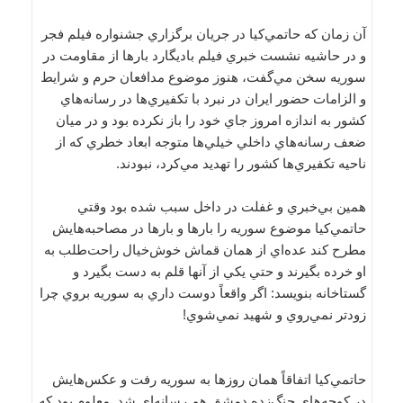
آن زمان كه حاتمي‌كيا در جريان برگزاري جشنواره فيلم فجر
و در حاشيه نشست خبري فيلم باديگارد بارها از مقاومت در
سوريه سخن مي‌گفت، هنوز موضوع مدافعان حرم و شرايط
و الزامات حضور ايران در نبرد با تكفيري‌ها در رسانه‌هاي
كشور به اندازه امروز جاي خود را باز نكرده بود و در ميان
ضعف رسانه‌هاي داخلي خيلي‌ها متوجه ابعاد خطري كه از
ناحيه تكفيري‌ها كشور را تهديد مي‌كرد، نبودند.
همين بي‌خبري و غفلت در داخل سبب شده بود وقتي
حاتمي‌كيا موضوع سوريه را بارها و بارها در مصاحبه‌هايش
مطرح كند عده‌اي از همان قماش خوش‌خيال راحت‌طلب به
او خرده بگيرند و حتي يكي از آنها قلم به دست بگيرد و
گستاخانه بنويسد: اگر واقعاً دوست داري به سوريه بروي چرا
زودتر نمي‌روي و شهيد نمي‌شوي!
حاتمي‌كيا اتفاقاً همان روزها به سوريه رفت و عكس‌هايش
در كوچه‌هاي جنگ‌زده دمشق هم رسانه‌اي شد. معلوم بود كه