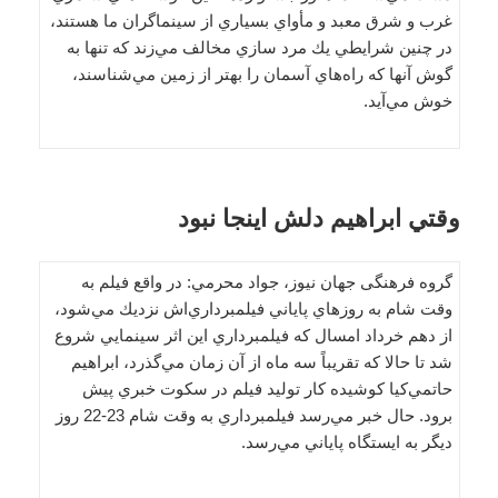
غرب و شرق معبد و مأواي بسياري از سينماگران ما هستند،
در چنين شرايطي يك مرد‌ سازي مخالف مي‌زند كه تنها به
گوش آنها كه راه‌هاي آسمان را بهتر از زمين مي‌شناسند،
خوش مي‌آيد.
وقتي ابراهيم دلش اينجا نبود
گروه فرهنگی جهان نیوز، جواد محرمي: در واقع فيلم به
وقت شام به روزهاي پاياني فيلمبرداري‌اش نزديك مي‌شود،
از دهم خرداد امسال كه فيلمبرداري اين اثر سينمايي شروع
شد تا حالا كه تقريباً سه ماه از آن زمان مي‌گذرد، ابراهيم
حاتمي‌كيا كوشيده كار توليد فيلم در سكوت خبري پيش
برود. حال خبر مي‌رسد فيلمبرداري به وقت شام 23-22 روز
ديگر به ايستگاه پاياني مي‌رسد.