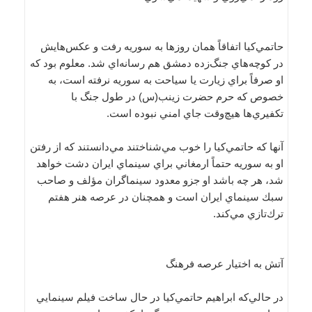
حاتمي‌كيا اتفاقاً همان روزها به سوريه رفت و عكس‌هايش
در كوچه‌هاي جنگ‌زده دمشق هم رسانه‌اي شد. معلوم بود كه
او صرفاً براي زيارت يا سياحت به سوريه نرفته است، به
خصوص كه حرم حضرت زينب(س) در طول جنگ با
تكفيري‌ها هيچ‌وقت جاي امني نبوده است.
آنها كه حاتمي‌كيا را خوب مي‌شناختند مي‌دانستند كه از رفتن
او به سوريه حتماً ارمغاني براي سينماي ايران دشت خواهد
شد، هر چه باشد او جزو معدود سينماگران مؤلف و صاحب
سبك سينماي ايران است و همچنان در عرصه هنر هفتم
ترك‌تازي مي‌كند.
آتش به اختيار عرصه فرهنگ
در حالي‌كه ابراهيم حاتمي‌كيا در حال ساخت فيلم سينمايي