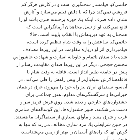
حاتمي‌كيا فيلمساز سختگيري است و در كارش هرگز كم
فروشي نمي‌كند چرا كه با دلش فيلم مي‌سازد و آثارش
نشان داده صرف اينكه يك چهره برجسته هنري باشد او را
قانع نمي‌كند، او از نسل مجاهدان آرمانگرايي است كه
همچنان به عهد ديرينه‌اش با انقلاب پايبند است. حالا
حاتمي‌كيا ساعتش را به وقت شام تنظيم كرده است،
فيلمبرداري اثر او درباره مقاومت در اين روزها مصادف
شده با داستان ناتمام و جاودانه اسارت و شهادت عاشورايي
محسن حججي، ديگر در اين روزها صداي مقاومت رساتر از
پيش در جامعه طنين‌انداز است، قافله به وقت شام با
قافله‌سالارش سبكبال‌تر از پيش راهش را طي مي‌كند، در
آن‌سو، سينماي ايران نيز راه خود را مي‌رود، غرق در همان
حيراني‌ها و سرگشتگي‌هاي مداوم، هنوز جماعتي براي
جشنواره‌هاي خارجي و ديده شدن روي فرش قرمز سر و
دست مي‌شكنند، هنوز جشنواره‌ها، اين گوساله‌هاي سامري
غرب و شرق معبد و مأواي بسياري از سينماگران ما هستند،
در چنين شرايطي يك مرد‌ سازي مخالف مي‌زند كه تنها به
گوش آنها كه راه‌هاي آسمان را بهتر از زمين مي‌شناسند،
خوش مي‌آيد.