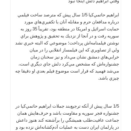
وقتي ابراهيم دلش اينجا نبود
ابراهيم حاتمي‌كيا 1/5 سال پيش كه مترصد ساخت فيلمي
درباره مدافعان حرم و مقابله آنان با تكفيري‌هاي مورد
حمايت اسرائيل و امريكا در منطقه بود، تقريباً 35 روز به
سوريه رفت و در آنجا از نزديك به تحقيق و پژوهش براي
نوشتن فيلمنامه‌اش پرداخت؛ موضوعي كه البته خبري نشد
ولي از تصاويري كه اين فيلمساز انقلابي را در ميان
خرابي‌هاي دمشق نشان مي‌داد و نيز سخنان زمان
جشنواره‌اش كه مشخص مي‌كرد دلش جاي ديگري است،
مي‌شد فهميد كه قرار است موضوع فيلم بعدي او دقيقا چه
چيزي باشد.
1/5 سال پيش از آنكه ترجيع‌بند جملات ابراهيم حاتمي‌كيا در
جشنواره فجر سوريه و مقاومت باشد و حرف‌هايش همان
جماعت عافيت‌طلب هميشگي را برآشفته كند هنوز داعش
در پارلمان ايران دست به عمليات آدم‌كشانه‌اش نزده بود و