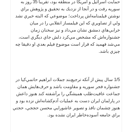
حمايت اسرائيل و امريكا در منطقه بود، تقريباً 35 روز به
سوريه رفت و در آنجا از نزديك به تحقيق و پژوهش براي
نوشتن فيلمنامه‌اش پرداخت؛ موضوعي كه البته خبري نشد
ولي از تصاويري كه اين فيلمساز انقلابي را در ميان
خرابي‌هاي دمشق نشان مي‌داد و نيز سخنان زمان
جشنواره‌اش كه مشخص مي‌كرد دلش جاي ديگري است،
مي‌شد فهميد كه قرار است موضوع فيلم بعدي او دقيقا چه
چيزي باشد.
1/5 سال پيش از آنكه ترجيع‌بند جملات ابراهيم حاتمي‌كيا در
جشنواره فجر سوريه و مقاومت باشد و حرف‌هايش همان
جماعت عافيت‌طلب هميشگي را برآشفته كند هنوز داعش
در پارلمان ايران دست به عمليات آدم‌كشانه‌اش نزده بود و
هنوز چشمان نافذ و تصوير عاشورايي محسن حججي، حجتي
براي جامعه آسوده‌خاطر ايران نشده بود.