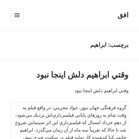
افق
فهرست
و
ابزارک‌ها
برچسب:
ابراهيم
وقتي ابراهيم دلش اينجا نبود
وقتي ابراهيم دلش اينجا نبود
گروه فرهنگی جهان نیوز، جواد محرمي: در واقع فيلم به
وقت شام به روزهاي پاياني فيلمبرداري‌اش نزديك مي‌شود،
از دهم خرداد امسال كه فيلمبرداري اين اثر سينمايي شروع
شد تا حالا كه تقريباً سه ماه از آن زمان مي‌گذرد، ابراهيم
حاتمي‌كيا كوشيده كار توليد فيلم در سكوت خبري پيش