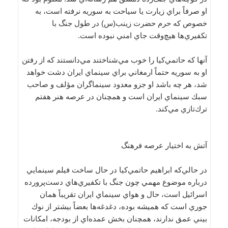
او صرفاً براي زيارت يا سياحت به سوريه نرفته است، به
خصوص كه حرم حضرت زينب(س) در طول جنگ با
تكفيري‌ها هيچ‌وقت جاي امني نبوده است.
آنها كه حاتمي‌كيا را خوب مي‌شناختند مي‌دانستند كه از رفتن
او به سوريه حتماً ارمغاني براي سينماي ايران دشت خواهد
شد، هر چه باشد او جزو معدود سينماگران مؤلف و صاحب
سبك سينماي ايران است و همچنان در عرصه هنر هفتم
ترك‌تازي مي‌كند.
آتش به اختيار عرصه فرهنگ
در حالي‌كه ابراهيم حاتمي‌كيا در حال ساخت فيلم سينمايي
درباره موضوع مهمي چون جنگ با تكفيري‌هاي دست‌پرورده
اسرائيل است، حال و هواي سينماي ايران تقريباً همان
جوري است كه هميشه بوده، دغدغه‌ها بعضاً بيشتر از نوك
بيني عمق ندارند، همچنان بخش عمده‌اي از بودجه، امكانات