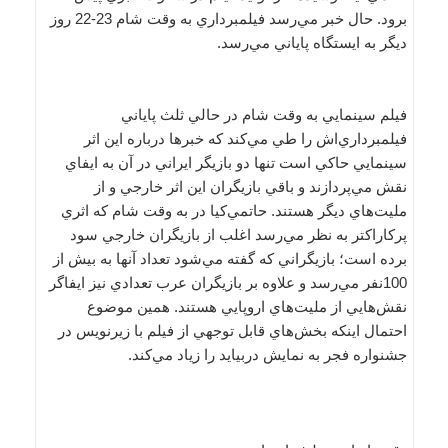
برود. حال خبر مي‌رسد فيلمبرداري به وقت شام 23-22 روز
ديگر به ايستگاه پاياني مي‌رسد.
فيلم سينمايي به وقت شام در حالي ثلث پاياني
فيلمبرداري‌اش را طي مي‌كند كه خبرها درباره اين اثر
سينمايي حاكي است تنها دو بازيگر ايراني در آن به ايفاي
نقش مي‌پردازند و باقي بازيگران اين اثر خارجي و از
مليت‌هاي ديگر هستند. حاتمي‌كيا در به وقت شام كه اثري
پركاراكتر به نظر مي‌رسد اغلب از بازيگران خارجي سود
برده است؛ بازيگراني كه گفته مي‌شود تعداد آنها به بيش از
100نفر مي‌رسد و علاوه بر بازيگران عرب تعدادي نيز ايفاگر
نقش‌هايي از مليت‌هاي اروپايي هستند. همين موضوع
احتمال اينكه بخش‌هاي قابل توجهي از فيلم با زيرنويس در
جشنواره فجر به نمايش دربيايد را زياد مي‌كند.