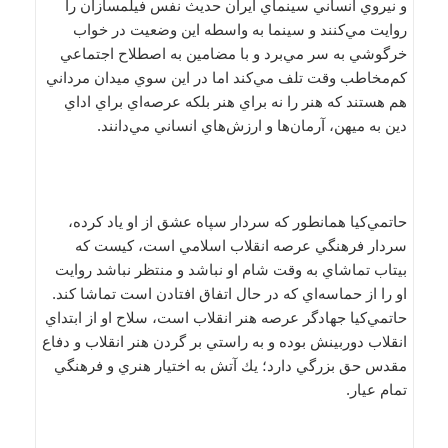
و نيروي انساني سينماي ايران حديث نفس فيلمسازان را
روايت مي‌كنند و سينما به واسطه اين وضعيت در خواب
خرگوشي به سر مي‌برد و با مضامين به اصطلاح اجتماعي
كم‌مخاطب وقت تلف مي‌كند اما در اين سوي ميدان مرداني
هم هستند كه هنر را نه براي هنر بلكه عرصه‌اي براي اداي
دين به ميهن، آرمان‌ها و ارزش‌هاي انساني مي‌دانند.
حاتمي‌كيا همانطور كه سردار سپاه عشق از او ياد كرده،
سردار فرهنگي عرصه انقلاب اسلامي است، كيست كه
بيتاب تماشاي به وقت شام او نباشد و منتظر نباشد روايت
او را از حماسه‌اي كه در حال اتفاق افتادن است تماشا كند.
حاتمي‌كيا جهادگر عرصه هنر انقلاب است، سلاح او از ابتداي
انقلاب دوربينش بوده و به راستي بر گردن هنر انقلاب و دفاع
مقدس حق بزرگي دارد؛ يك آتش به اختيار هنري و فرهنگي
تمام عيار.