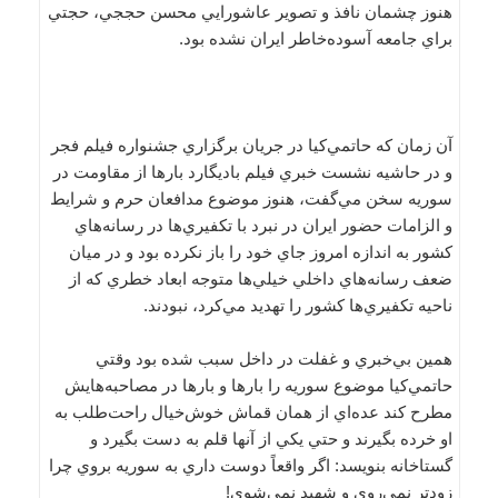
هنوز چشمان نافذ و تصوير عاشورايي محسن حججي، حجتي
براي جامعه آسوده‌خاطر ايران نشده بود.
آن زمان كه حاتمي‌كيا در جريان برگزاري جشنواره فيلم فجر
و در حاشيه نشست خبري فيلم باديگارد بارها از مقاومت در
سوريه سخن مي‌گفت، هنوز موضوع مدافعان حرم و شرايط
و الزامات حضور ايران در نبرد با تكفيري‌ها در رسانه‌هاي
كشور به اندازه امروز جاي خود را باز نكرده بود و در ميان
ضعف رسانه‌هاي داخلي خيلي‌ها متوجه ابعاد خطري كه از
ناحيه تكفيري‌ها كشور را تهديد مي‌كرد، نبودند.
همين بي‌خبري و غفلت در داخل سبب شده بود وقتي
حاتمي‌كيا موضوع سوريه را بارها و بارها در مصاحبه‌هايش
مطرح كند عده‌اي از همان قماش خوش‌خيال راحت‌طلب به
او خرده بگيرند و حتي يكي از آنها قلم به دست بگيرد و
گستاخانه بنويسد: اگر واقعاً دوست داري به سوريه بروي چرا
زودتر نمي‌روي و شهيد نمي‌شوي!