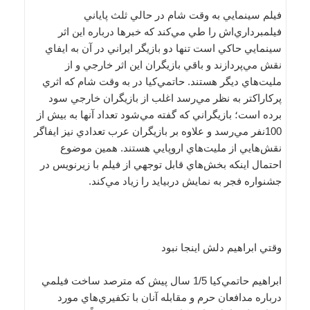
فيلم سينمايي به وقت شام در حالي ثلث پاياني
فيلمبرداري‌اش را طي مي‌كند كه خبرها درباره اين اثر
سينمايي حاكي است تنها دو بازيگر ايراني در آن به ايفاي
نقش مي‌پردازند و باقي بازيگران اين اثر خارجي و از
مليت‌هاي ديگر هستند. حاتمي‌كيا در به وقت شام كه اثري
پركاراكتر به نظر مي‌رسد اغلب از بازيگران خارجي سود
برده است؛ بازيگراني كه گفته مي‌شود تعداد آنها به بيش از
100نفر مي‌رسد و علاوه بر بازيگران عرب تعدادي نيز ايفاگر
نقش‌هايي از مليت‌هاي اروپايي هستند. همين موضوع
احتمال اينكه بخش‌هاي قابل توجهي از فيلم با زيرنويس در
جشنواره فجر به نمايش دربيايد را زياد مي‌كند.
وقتي ابراهيم دلش اينجا نبود
ابراهيم حاتمي‌كيا 1/5 سال پيش كه مترصد ساخت فيلمي
درباره مدافعان حرم و مقابله آنان با تكفيري‌هاي مورد