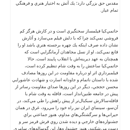
مقدس حق بزرگي دارد؛ يك آتش به اختيار هنري و فرهنگي
تمام عيار.
حاتمي‌كيا فيلمساز سختگيري است و در كارش هرگز كم
فروشي نمي‌كند چرا كه با دلش فيلم مي‌سازد و آثارش
نشان داده صرف اينكه يك چهره برجسته هنري باشد او را
قانع نمي‌كند، او از نسل مجاهدان آرمانگرايي است كه
همچنان به عهد ديرينه‌اش با انقلاب پايبند است. حالا
حاتمي‌كيا ساعتش را به وقت شام تنظيم كرده است،
فيلمبرداري اثر او درباره مقاومت در اين روزها مصادف
شده با داستان ناتمام و جاودانه اسارت و شهادت عاشورايي
محسن حججي، ديگر در اين روزها صداي مقاومت رساتر از
پيش در جامعه طنين‌انداز است، قافله به وقت شام با
قافله‌سالارش سبكبال‌تر از پيش راهش را طي مي‌كند، در
آن‌سو، سينماي ايران نيز راه خود را مي‌رود، غرق در همان
حيراني‌ها و سرگشتگي‌هاي مداوم، هنوز جماعتي براي
جشنواره‌هاي خارجي و ديده شدن روي فرش قرمز سر و
دست مي‌شكنند، هنوز جشنواره‌ها، اين گوساله‌هاي سامري