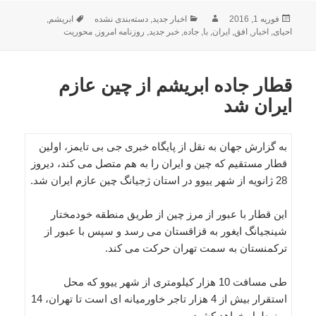
ارسال
نویسنده
دسته‌ها
برچسب‌ها
فوریه 1, 2016
اخبار جدید
,
دسته‌بندی نشده
ابریشم
,
شده
احیای
,
اخبار
,
افق
,
ایران
,
با
,
جاده
,
خبر جدید
,
روزنامه امروز
,
محوریت
در
قطار جاده ابریشم از چین عازم
ایران شد
به گزارش جهان به نقل از پایگاه خبری جی بی تایمز، اولین
قطار مستقیم که چین و ایران را به هم متصل می کند، دیروز
28 ژانویه از شهر ییوو در استان ژجیانگ چین عازم ایران شد.
این قطار با عبور از مرز چین از طریق منطقه خودمختار
شینجیانگ ایغور به قزاقستان می رسد و سپس با عبور از
ترکمنستان به سمت تهران حرکت می کند.
طی مسافت 10 هزار کیلومتری از شهر ییوو که محل
استقرار بیش از 4 هزار تاجر خاورمیانه ای است تا تهران، 14
روز طول خواهد کشید.