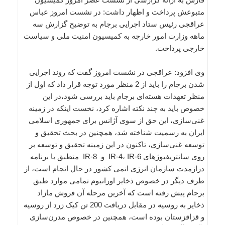
متبوعش پرداخت و اظهار داشت: در نشست امروز عباس
عراقچی رئیس ستاد اجرایی برجام به توضیح گزارش سه
ماهه وزارت امور خارجه به کمیسیون امنیت ملی و سیاست
خارجی پرداخت.
وی افزود: عراقچی در نشست امروز گفت که روند اجرایی
شدن برجام را باید از 2 منظر مورد توجه قرار داد که اول از
منظر تعهدات هسته‌ای برجام باید بررسی شود،در این
خصوص باید به چند نکته اشاره کرد، نخست اینکه در زمینه
غنی‌سازی، این حق از سوی آژانس برای جمهوری اسلامی
ایران به رسمیت شناخته شد، همچنین در بحث تحقیق و
توسعه غنی‌سازی، تاکنون در این زمینه تحقیق و توسعه بر
روی سانتریفیوژهای IR-4، IR-6 و IR-8 منطبق با برنامه
درازمدت سازمان انرژی اتمی کشور در حال انجام است، از
طرف دیگر در خصوص ذخایر اورانیوم تمامی موارد طبق
برجام پیش رفته است که آخرین مرحله آن فروش مازاد
ذخایر به روسیه در مقابل دریافت 200 تن کیک زرد از روسیه
و قزاقزستان بوده است، همچنین در خصوص مدرن‌سازی