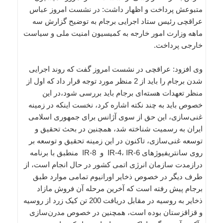
متبوعش پرداخت و اظهار داشت: در نشست امروز عباس
عراقچی رئیس ستاد اجرایی برجام به توضیح گزارش سه
ماهه وزارت امور خارجه به کمیسیون امنیت ملی و سیاست
خارجی پرداخت.
وی افزود: عراقچی در نشست امروز گفت که روند اجرایی
شدن برجام را باید از 2 منظر مورد توجه قرار داد که اول از
منظر تعهدات هسته‌ای برجام باید بررسی شود،در این
خصوص باید به چند نکته اشاره کرد، نخست اینکه در زمینه
غنی‌سازی، این حق از سوی آژانس برای جمهوری اسلامی
ایران به رسمیت شناخته شد، همچنین در بحث تحقیق و
توسعه غنی‌سازی، تاکنون در این زمینه تحقیق و توسعه بر
روی سانتریفیوژهای IR-4، IR-6 و IR-8 منطبق با برنامه
درازمدت سازمان انرژی اتمی کشور در حال انجام است، از
طرف دیگر در خصوص ذخایر اورانیوم تمامی موارد طبق
برجام پیش رفته است که آخرین مرحله آن فروش مازاد
ذخایر به روسیه در مقابل دریافت 200 تن کیک زرد از روسیه
و قزاقزستان بوده است، همچنین در خصوص مدرن‌سازی