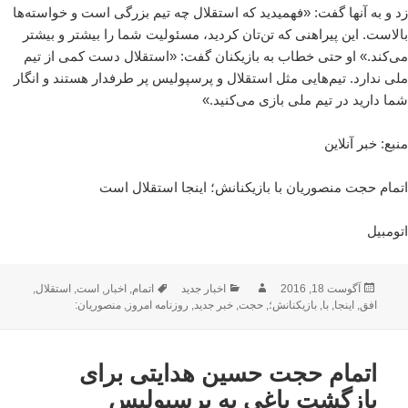
زد و به آنها گفت: «فهمیدید که استقلال چه تیم بزرگی است و خواسته‌ها
بالاست. این پیراهنی که تن‌تان کردید، مسئولیت شما را بیشتر و بیشتر
می‌کند.» او حتی خطاب به بازیکنان گفت: «استقلال دست کمی از تیم
ملی ندارد. تیم‌هایی مثل استقلال و پرسپولیس پر طرفدار هستند و انگار
شما دارید در تیم ملی بازی می‌کنید.»
منبع: خبر آنلاین
اتمام حجت منصوریان با بازیکنانش؛ اینجا استقلال است
اتومبیل
ارسال
نویسنده
دسته‌ها
برچسب‌ها
آگوست 18, 2016
اخبار جدید
اتمام
,
اخبار
,
است
,
استقلال
,
شده
افق
,
اینجا
,
با
,
بازیکنانش؛
,
حجت
,
خبر جدید
,
روزنامه امروز
,
منصوریان:
در
اتمام حجت حسین هدایتی برای
بازگشت یاغی به پرسپولیس