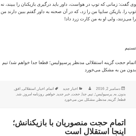
وی گفت: زمانی که توپ در هواست، داور باید درگیری بازیکنان را ببیند، نه
توپ را. بازیکن سایپا من را زد، که در آن صحنه به داور گفتم ببین دارند من
را می‌زنند، ولی او به من کارت زرد داد!
تسنیم
اتمام حجت گزینه استقلالی مدنظر پرسپولیس؛ قطعا جدا خواهم شد/ تیم
بدون من به مشکل می‌خورد
ارسال
نویسنده
دسته‌ها
برچسب‌ها
دسامبر 2, 2016
اخبار جدید
اتمام
,
اخبار
,
استقلالی
,
افق
,
شده
بدون
,
به
,
پرسپولیس؛
,
تیم
,
جدا
,
حجت
,
خبر جدید
,
خواهم
,
روزنامه امروز
,
شد
,
در
قطعا
,
گزینه
,
مدنظر
,
مشکل
,
من
,
می‌خورد
اتمام حجت منصوریان با بازیکنانش؛
اینجا استقلال است