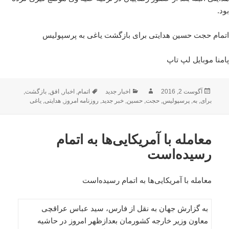
بود.
اتمام حجت حسین هدایتی برای بازگشت یاغی به پرسپولیس
پامنا موبایل لپ تاپ
ارسال
نویسنده
دسته‌ها
برچسب‌ها
آگوست 2, 2016
اخبار جدید
اتمام
,
اخبار
,
افق
,
بازگشت
,
شده
برای
,
به
,
پرسپولیس
,
حجت
,
حسین
,
خبر جدید
,
روزنامه امروز
,
هدایتی
,
یاغی
در
معامله با آمریکایی‌ها به اتمام
رسیده‌است
معامله با آمریکایی‌ها به اتمام رسیده‌است
به گزارش جهان به نقل از فارس، سید عباس عراقچی
معاون وزیر خارجه کشورمان بعدازظهر امروز در حاشیه