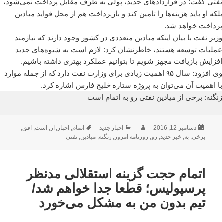
نفتی گفت: در قراردادهای جدید، پولی به طرف مقابل پرداخت نمی‌شود،
بلکه او باید هزینه‌ها را تامین کند و بازپرداخت هم از محل فواید میادین
پرداخت خواهد شد.
وزیر نفت با بیان اینکه میادین متعددی در کشور وجود دارند که نیازمند
عملیات توسعه هستند، خاطرنشان کرد: لازم است به شیوه‌های جدید
افزایش بازیافت مجهز شویم تا بتوانیم عملکرد بهتری داشته باشیم.
وی افزود: سال ۹۵ اهمیت زیادی برای وزارت نفت دارد که از جمله موارد
با اهمیت آن می‌توان به پروژه ستاره خلیج فارس اشاره کرد.
زنگنه: برخی از میادین نفتی رو به اتمام است
ارسال
نویسنده
دسته‌ها
برچسب‌ها
دسامبر 12, 2016
اخبار جدید
اتمام
,
اخبار
,
از
,
است
,
افق
,
شده
برخی
,
به
,
خبر جدید
,
رو
,
روزنامه امروز
,
زنگنه
,
میادین
,
نفتی
در
اتمام حجت گزینه استقلالی مدنظر
پرسپولیس؛ قطعا جدا خواهم شد/
تیم بدون من به مشکل می‌خورد