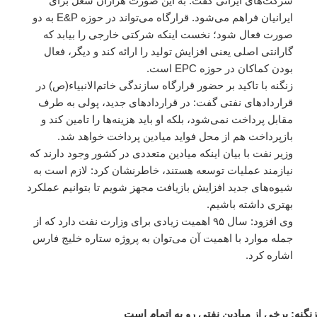
شرکت‌های ایرانی گفت: به این صورت هزاران شغل برای
ایرانیان فراهم می‌شود. قرارگاه می‌تواند در حوزه E&P به دو
صورت فعال شود؛ نخست اینکه شرکتی خارجی را بیابد که
گارانتی اصلی یعنی افزایش تولید را ارائه کند و دیگر، فعال
بودن کماکان در حوزه EPC است.
زنگنه با تاکید بر حضور قرارگاه سازندگی خاتم‌الانبیاء(ص) در
قراردادهای نفتی گفت: در قراردادهای جدید، پولی به طرف
مقابل پرداخت نمی‌شود، بلکه او باید هزینه‌ها را تامین کند و
بازپرداخت هم از محل فواید میادین پرداخت خواهد شد.
وزیر نفت با بیان اینکه میادین متعددی در کشور وجود دارند که
نیازمند عملیات توسعه هستند، خاطرنشان کرد: لازم است به
شیوه‌های جدید افزایش بازیافت مجهز شویم تا بتوانیم عملکرد
بهتری داشته باشیم.
وی افزود: سال ۹۵ اهمیت زیادی برای وزارت نفت دارد که از
جمله موارد با اهمیت آن می‌توان به پروژه ستاره خلیج فارس
اشاره کرد.
زنگنه: برخی از میادین نفتی رو به اتمام است