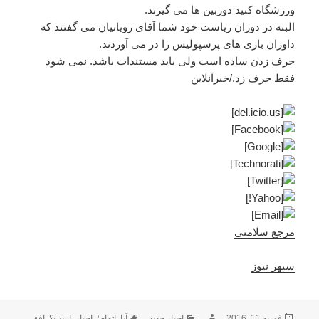
ورزشگاه کنید دوربین ها می گیرند.
البته در دوران ریاست خود شما آقای رویانیان می گفتند که
داوران بازی های پرسپولیس را در می آوردند.
حرف زدن ساده است ولی باید مستندات باشد. نمی شود
فقط حرف زد./خبرآنلاین
مرجع سلامتی
سپهر نیوز
ارسال
نویسنده
دسته‌ها
برچسب‌ها
فوریه 11, 2016
اخبار جدید
آیا
,
اتهام؛
,
اخبار
,
است؟
,
افق
,