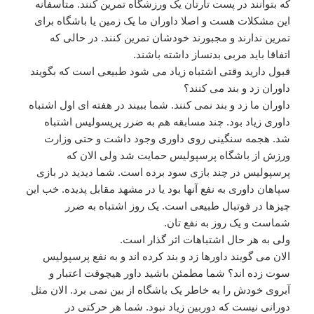
که بتوانند در پست تارتان یک ورزشگاه تمرین کنند. متاسفانه
این مشکلات هست و اصلا داوران ما یک زمین یا باشگاه برای
تمرین ندارند و مجبورند خودشان تمرین کنند. در حالی که
اتفاقا باید مربی بدنساز داشته باشند.
قبول دارید وقتی اشتباه زیاد می شود طبیعی است که بگویند
داوران زد و بند می کنند؟
داوران ما زد و بند نمی کنند. شما ببیند در هفته ای اول اشتباه
داوری زیاد بود. چند مسابقه هم به ضرر پرپسولیس اشتباه
شد. هجمه سنگینی روی داوری وجود داشت و حتی وزارت
ورزش از باشگاه پرسپولیس حمایت شد ولی الان که
پرسپولیس در چند بازی سود برده است. شما دیدید در بازی
سپاهان داوری به نفع آنها بود یا در مشهد مقابل پدیده. خب این
چیزها در فوتبال طبیعی است. یک روز اشتباه به ضرر
شماست و یک روز به نفع تان.
ولی به هر حال اشتباهات اثر گذار است.
الان می گویند داورها زد و بند کرده اند و به نفع پرسپولیس
سوت زده اند؟ شما مطمئن باشید داور هیچوقت اعتبار و
آبروی خودش را به خاطر یک باشگاه از بین نمی برد. الان مثل
دورانی نیست که دوربین زیاد نبود. شما هر حرکتی در