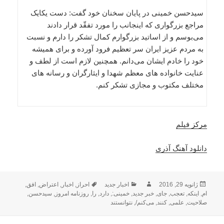
سیدحسن خمینی در پایان سخنان خود گفت: دست یکایک
مراجع بزرگواری که اینجانب را مورد تفقّد قرار دادند
می‌بوسم و از اساتید بزرگوارم کمال تشکر را دارم و نسبت
به مردم عزیز ایران سر تعظیم فرود آورده و برای همیشه
خود را خادم ایشان می‌دانم. همچنین لازم است از لطف و
عنایت خانواده های معظم شهدا و ایثارگران و رسانه های
مختلف مکتوب و مجازی تشکر کنم.
مرکز فیلم
دانلود آهنگ آذری
ارسال
نویسنده
دسته‌ها
برچسب‌ها
ژانویه 29, 2016
اخبار جدید
احراز
,
اخبار
,
اعتراض
,
افق
,
شده
ام
,
اینکه
,
تعجب
,
جای
,
خبر جدید
,
خمینی:
,
دارد
,
را
,
روزنامه امروز
,
سیدحسن
,
در
صلاحیت
,
علمی
,
کنند
,
می‌کنم/
,
نتوانستند