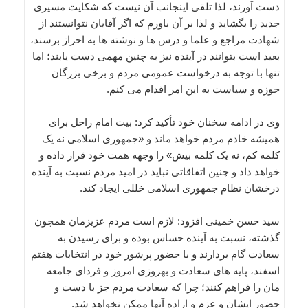
دست آورند، لذا تلقی اینجانب آن نیست که شکایت مسیری
جدید را بگشاید و لذا بر آن باورم که اگر آقایان نتوانستند از
شهادت مراجع و علما و درس ها و نوشته ها به احراز برسند،
بعید است بتوانند در آینده نیز به چنین مهمی دست یابند؛ اما
تنها با توجه به درخواست عمومی مردم و برخی بزرگان
حوزه و سیاست به این امر اقدام می کنم.
وی در ادامه سخنان خود تأکید کرد: بیت امام راحل برای
همیشه خادم مردم خواهد ماند و «جمهوری اسلامی نه یک
کلمه کم، نه یک کلمه بیش» را وجهه همت خود قرار داده و
خواهد داد و چنین اتفاقاتی نباید در امید مردم نسبت به آینده
درخشان نظام جمهوری اسلامی خللی ایجاد کند.
سید حسن خمینی افزود: لازم است مردم عزیزمان همچون
گذشته، نسبت به آینده حساس بوده و برای رسیدن به
سعادت گام بردارند و با حضور پرشور خود در انتخابات هفتم
اسفند، پایه های سعادت و بهروزی امروز و فردای جامعه
مان را فراهم کنند؛ چرا که سعادت مردم جز با دست و
حضور ایشان و عزم و اراده آنها ممکن نخواهد شد.