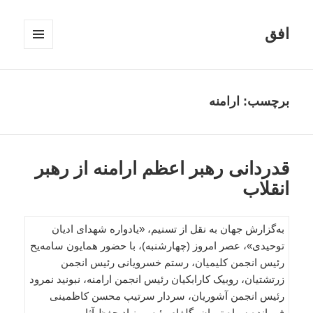
افق
فهرست
و
ابزارک‌ها
برچسب:
ارامنه
قدردانی رهبر اعظم ارامنه از رهبر
انقلاب
به‌گزارش جهان به نقل از تسنیم، «یادواره شهدای ادیان
توحیدی»، عصر امروز (چهارشنبه)، با حضور همایون سامه‌یح
رئیس انجمن کلیمیان، رستم خسرویانی رئیس انجمن
زرتشتیان، روبیک کارابکیان رئیس انجمن ارامنه، نبونید نمرود
رئیس انجمن آشوریان، سردار سرتیپ محسن کاظمینی
فرمانده سپاه تهران، گلفام رئیس بنیاد حفظ آثار و