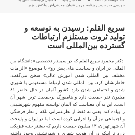
شده
جهرمی
,
خبر جدید
,
روزنامه امروز
,
عنوان
,
معرفی‌اش
,
واکنش
,
وزیر
در
سریع القلم: رسیدن به توسعه و
تولید ثروت مستلزم ارتباطات
گسترده بین‌المللی است
دکتر محمود سریع القلم که در سمینار تخصصی «دانشگاه بین
المللی در ایران و سیاست های پیش رو» با موضوع «الزامات
مختلف بین المللی شدن آموزش عالی» سخن می‌گفت،
خاطرنشان کرد: بین المللی شدن ارتباط مستقیمی با شهری
شدن و اجتماعی شدن دارد. کشور آلمان در حال حاضر ۸۱
میلیون نفر جمعیت دارد و هامبورگ پرجمعیت ترین شهر آن
است. این به آن معناست که آلمان توانسته مفهوم شهرنشینی
را پیاده کند. یعنی نه فقط از نظرعمرانی بلکه از نظر فرهنگی
و اجتماعی نیز آن را اجرایی کرده است. اما در ایران و پایتخت
آن شهر تهران، ۱۳ میلیون جمعیت داریم که بیشتر جنبه فیزیکی
دارد تا اینکه در آن هویت شهری و شهرنشینی وجود داشته