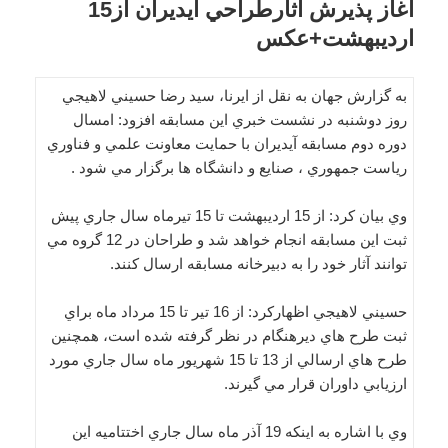
آغاز پذيرش آثارطراحي آيديران از15
ارديبهشت+عکس
به گزارش جهان به نقل از ايرنا، سيد رضا حسيني لاهيجي
روز دوشنبه در نشست خبري اين مسابقه افزود: امسال
دوره دوم مسابقه آيديران با حمايت معاونت علمي و فناوري
رياست جمهوري ، صنايع و دانشگاه ها برگزار مي شود .
وي بيان كرد: از 15 ارديبهشت تا 15 تيرماه سال جاري پيش
ثبت اين مسابقه انجام خواهد شد و طراحان در 12 گروه مي
توانند آثار خود را به دبيرخانه مسابقه ارسال كنند.
حسيني لاهيجي اظهاركرد: از 16 تير تا 15 مرداد ماه براي
ثبت طرح هاي ديرهنگام در نظر گرفته شده است، همچنين
طرح هاي ارسالي از 13 تا 15 شهريور ماه سال جاري مورد
ارزيابي داوران قرار مي گيرند.
وي با اشاره به اينكه 19 آذر ماه سال جاري اختتاميه اين