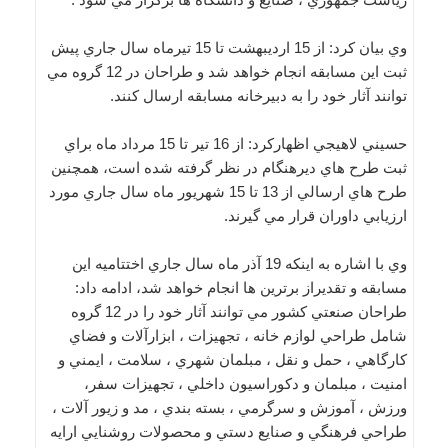
وي بيان كرد: از 15 ارديبهشت تا 15 تيرماه سال جاري پيش
ثبت اين مسابقه انجام خواهد شد و طراحان در 12 گروه مي
توانند آثار خود را به دبيرخانه مسابقه ارسال كنند.
حسيني لاهيجي اظهاركرد: از 16 تير تا 15 مرداد ماه براي
ثبت طرح هاي ديرهنگام در نظر گرفته شده است، همچنين
طرح هاي ارسالي از 13 تا 15 شهريور ماه سال جاري مورد
ارزيابي داوران قرار مي گيرند.
وي با اشاره به اينكه 19 آذر ماه سال جاري اختتاميه اين
مسابقه و تقديراز برترين ها انجام خواهد شد، ادامه داد:
طراحان صنعتي كشور مي توانند آثار خود را در 12 گروه
شامل طراحي لوازم خانه ، تجهيزات ، ابزارآلات و فضاي
كارگاهي ، حمل و نقل ، مبلمان شهري ، سلامت ، ايمني و
امنيت ، مبلمان و دكوراسيون داخلي ، تجهيزات سفر،
ورزش ، آموزش و سرگرمي ، بسته بندي ، مد و زيور آلات ،
طراحي فرهنگي و صنايع دستي و محصولات روشنايي ارايه