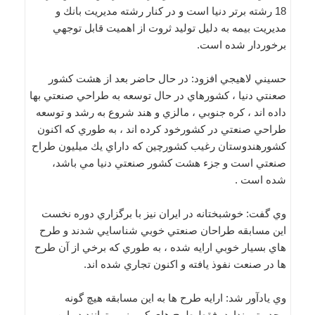
18 رشته برتر دنيا است و در كنار رشته مديريت بانك و
مديريت بيمه به دليل توليد ثروت از اهميت قابل توجهي
برخوردار شده است.
حسيني لاهيجي افزود: در حال حاضر بعد از هشت كشور
صعنتي دنيا ، كشورهاي در حال توسعه به طراحي صنعتي بها
داده اند ، كره جنوبي ، مالزي و هند شروع به رشد و توسعه
طراحي صنعتي در كشورخود كرده اند ، به طوري كه اكنون
كشورهندوستان رغيب كشورچين كه داراي يك ميليون طراح
صنعتي است و جزء هشت كشور صنعتي دنيا مي باشد،
شده است .
وي گفت: خوشبختانه در ايران نيز با برگزاري دوره نخست
اين مسابقه طراحان صنعتي خوبي شناسايي شدند و طرح
هاي بسيار خوبي ارايه شده ، به طوري كه برخي از آن طرح
ها در صنعت نفوذ يافته و اكنون تجاري شده اند.
وي يادآور شد: ارايه طرح ها به اين مسابقه هيچ گونه
محدويتي ندارد، فقط طرح هاي كپي نمي توانند در اين