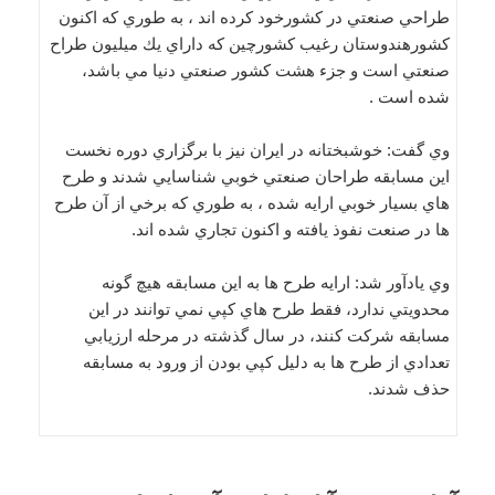
طراحي صنعتي در كشورخود كرده اند ، به طوري كه اكنون
كشورهندوستان رغيب كشورچين كه داراي يك ميليون طراح
صنعتي است و جزء هشت كشور صنعتي دنيا مي باشد،
شده است .
وي گفت: خوشبختانه در ايران نيز با برگزاري دوره نخست
اين مسابقه طراحان صنعتي خوبي شناسايي شدند و طرح
هاي بسيار خوبي ارايه شده ، به طوري كه برخي از آن طرح
ها در صنعت نفوذ يافته و اكنون تجاري شده اند.
وي يادآور شد: ارايه طرح ها به اين مسابقه هيچ گونه
محدويتي ندارد، فقط طرح هاي كپي نمي توانند در اين
مسابقه شركت كنند، در سال گذشته در مرحله ارزيابي
تعدادي از طرح ها به دليل كپي بودن از ورود به مسابقه
حذف شدند.