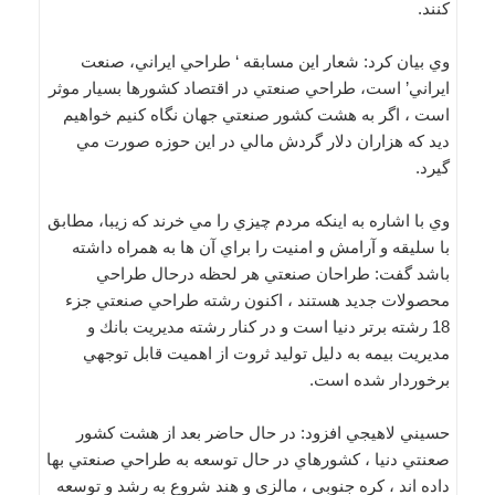
كنند.
وي بيان كرد: شعار اين مسابقه ‘ طراحي ايراني، صنعت
ايراني’ است، طراحي صنعتي در اقتصاد كشورها بسيار موثر
است ، اگر به هشت كشور صنعتي جهان نگاه كنيم خواهيم
ديد كه هزاران دلار گردش مالي در اين حوزه صورت مي
گيرد.
وي با اشاره به اينكه مردم چيزي را مي خرند كه زيبا، مطابق
با سليقه و آرامش و امنيت را براي آن ها به همراه داشته
باشد گفت: طراحان صنعتي هر لحظه درحال طراحي
محصولات جديد هستند ، اكنون رشته طراحي صنعتي جزء
18 رشته برتر دنيا است و در كنار رشته مديريت بانك و
مديريت بيمه به دليل توليد ثروت از اهميت قابل توجهي
برخوردار شده است.
حسيني لاهيجي افزود: در حال حاضر بعد از هشت كشور
صعنتي دنيا ، كشورهاي در حال توسعه به طراحي صنعتي بها
داده اند ، كره جنوبي ، مالزي و هند شروع به رشد و توسعه