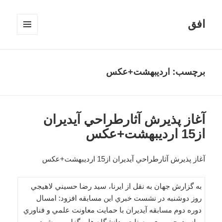
افق
فهرست
و
ابزارک‌ها
برچسب:
ارديبهشت+عکس
آغاز پذيرش آثارطراحي آيديران
از15 ارديبهشت+عکس
آغاز پذيرش آثارطراحي آيديران از15 ارديبهشت+عکس
به گزارش جهان به نقل از ايرنا، سيد رضا حسيني لاهيجي
روز دوشنبه در نشست خبري اين مسابقه افزود: امسال
دوره دوم مسابقه آيديران با حمايت معاونت علمي و فناوري
رياست جمهوري ، صنايع و دانشگاه ها برگزار مي شود .