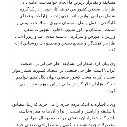
مسابقه و تقديراز برترين ها انجام خواهد شد، ادامه داد:
طراحان صنعتي كشور مي توانند آثار خود را در 12 گروه
شامل طراحي لوازم خانه ، تجهيزات ، ابزارآلات و فضاي
كارگاهي ، حمل و نقل ، مبلمان شهري ، سلامت ، ايمني و
امنيت ، مبلمان و دكوراسيون داخلي ، تجهيزات سفر،
ورزش ، آموزش و سرگرمي ، بسته بندي ، مد و زيور آلات ،
طراحي فرهنگي و صنايع دستي و محصولات روشنايي ارايه
كنند.
وي بيان كرد: شعار اين مسابقه ‘ طراحي ايراني، صنعت
ايراني’ است، طراحي صنعتي در اقتصاد كشورها بسيار موثر
است ، اگر به هشت كشور صنعتي جهان نگاه كنيم خواهيم
ديد كه هزاران دلار گردش مالي در اين حوزه صورت مي
گيرد.
وي با اشاره به اينكه مردم چيزي را مي خرند كه زيبا، مطابق
با سليقه و آرامش و امنيت را براي آن ها به همراه داشته
باشد گفت: طراحان صنعتي هر لحظه درحال طراحي
محصولات جديد هستند ، اكنون رشته طراحي صنعتي جزء