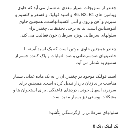
چغندر از سبزیجات بسیار مغذی به شمار می آید که حاوی
ویتامین های B6، B2، B1 و اسید فولیک و فسفر و کلسیم و
منیزیم و آهن و روی و آنتی اکسیدانهاست. همچنین حاوی
آنتوسیانین است. بنا به برخی تحقیقات، چغندر برای
سلولهای سرطانی بویژه سرطان خون فعالیت می کند.
چغندر همچنین حاوی بیوتین است که یک اسید آمینه با
خاصیتهای ضدسرطانی و ضد التهابات و پاک کننده جسم از
سموم به شمار می آید.
اسید فولیک موجود در چغندر، آن را به یک ماده غذایی بسیار
مناسب برای زنان باردار تبدیل کرده است. همچنین برای
سردرد، اسهال خونی، دردهای قاعدگی، برای استخوان ها و
مشکلات پوستی نیز بسیار مفید است.
سلولهای سرطانی را ازگرسنگی بِکُشید!
بک لینک رنک 8