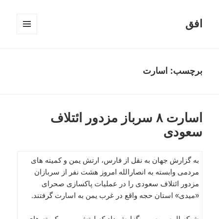
افق
فهرست
و
ابزارک‌ها
برچسب:
اسارت
اسارت ۸ سرباز مزدور ائتلاف
سعودی
به گزارش جهان به نقل از فارس، ارتش یمن و کمیته های
مردمی وابسته به انصارالله امروز هشت نفر از سربازان
مزدور ائتلاف سعودی را در عملیات پاکسازی صحرای
«میدی» استان حجه واقع در غرب یمن به اسارت گرفتند.
شبکه المسیره یمن گزارش داد که ارتش یمن و کمیته های