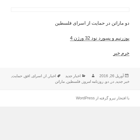
دو ماراتن در حمایت از اسرای فلسطین
یوزرنیم و پسورد نود 32 ورژن 4
خرم خبر
ارسال
نویسنده
دسته‌ها
برچسب‌ها
آوریل 26, 2016
اخبار جدید
اخبار
,
از
,
اسرای
,
افق
,
حمایت
,
شده
خبر جدید
,
در
,
دو
,
روزنامه امروز
,
فلسطین
,
ماراتن
در
با افتخار نیرو گرفته از WordPress