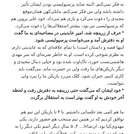
نه فکر نمی‌کنم. البته شاید پرسپولیسی بودن ایشان تأثیر
داشته باشد ولی من فکر نمی‌کنم. مایلی‌کهن همان‌موقع
مجیدی را دعوت می‌کرد و بازی هم می‌داد. خود علی پروین هم
که پرسپولیسی تیر بود، بیشتر استقلالی‌ها را دعوت می‌کرد.
* حرف از زرینچه شد، امیر عابدینی در مصاحبه‌ای به ما گفت
او به دفترش آمد و می‌خواست پرسپولیسی شود.
اینها قصه و داستان است! با تمام علاقه‌ای که به عابدینی دارم،
به نظرم شوخی کرده است. او به خاطر ضربه‌ای که سر مهدی
هاشمی‌نسب خورد، ناک‌اوت شده بود و خیلی دنبال مجیدی و
دیگر بازیکن‌های ما رفت ولی در حسرت ماند. می‌گفت باید
کاری کنیم، جبران شود. کلک می‌زد بازیکن ما را ببرد ولی
نتوانست.
* خود ایشان که می‌گفت حتی زرینچه به دفترش رفت و لحظه
آخر خودش به او گفت بهتر است به استقلال برگردد.
ما هم کمی بعد جلساتی داشتیم. با ۴ تا بازیکن این تیم هم
توافق کردیم که در همین تیم منتخب هم حضور دارند. یکی
مهدوی‌کیا بود. ان‌شا‌ءا… ۴، ۵ سال دیگر اسم یکی دیگر را به
همراه مدرک و سند رو می‌کنم. فعلاً اسناد را در اتاقم