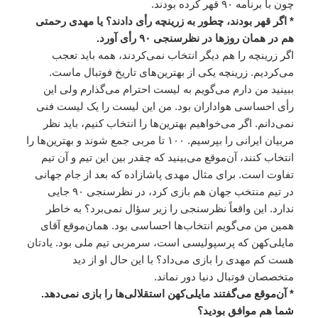
چون با برنامه ۹۰ قهر کرده بودند.
* اگر قهر بودند، چطور به زرینچه رأی دادند؟ یا مهدی رحمتی
هم در همان روزها در نظرسنجی ۹۰ رأی آورد.
اگر زرینچه را هم دیگر انتخاب نمی‌کردند، همه باید تعجب
می‌کردیم. زرینچه یکی از بهترین‌های تاریخ فوتبال ماست.
ببینید من دارم می‌گویم به لیست احترام می‌گذارم ولی این
رأی احساسی هواداران بود. من این لیست را یک لیست فنی
نمی‌دانم. اگر می‌خواهیم بهترین‌ها را انتخاب کنیم، باید نظر
مربیان ایرانی را بپرسیم. ۱۰۰ تا مربی جمع شوند و بهترین‌ها را
انتخاب کنند، آن‌موقع می‌بینید که چقدر بین این تیم و آن تیم
تفاوت است. برای مثال مهدی پاشازاده که بعد از جام جهانی‌
در تیم منتخب جهان هم بازی کرد، در نظرسنجی ۹۰ جایی
ندارد. این واقعاً نظرسنجی را زیر سؤال نمی‌برد؟ به خاطر
همین من می‌گویم انتخاب‌ها احساسی بود. همان‌موقع آقای
مایلی‌کهن که پرسپولیسی است، سرمربی تیم ملی بود. یادتان
هست کم مهدی را بازی می‌داد؟ با این حال او از دید
متخصصان فوتبال دنیا دور نماند.
* آن‌موقع می‌گفتند مایلی‌کهن استقلالی‌ها را بازی نمی‌دهد.
شما هم موافق بودید؟