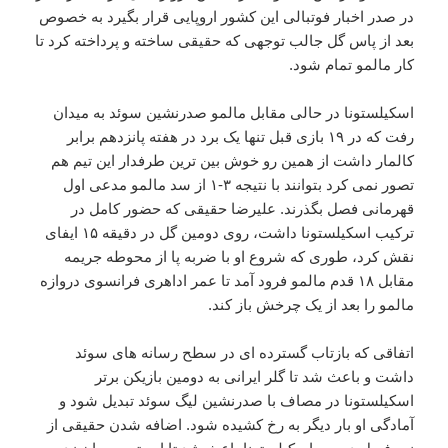
در صدر اخبار فوتبالی این کشور اروپایی قرار بگیرد به خصوص
بعد از پاس گل جالب توجهی که حقیقی ساخته و پرداخته کرد تا
کار مالمو تمام شود.
اسکیلستونا در حالی مقابل مالمو صدرنشین سوئد به میدان
رفت که در ۱۹ بازی قبل تنها یک برد در هفته پانزدهم برابر
کالمار داشت از همین رو خوش بین ترین طرفدار این تیم هم
تصور نمی کرد بتوانند با نتیجه ۳-۱ از سد مالمو مدعی اول
قهرمانی فصل بگذرند. علیرضا حقیقی که حضور کامل در
ترکیب اسکیلستونا داشت، روی دومین گل در دقیقه ۱۵ ایفای
نقش کرد، طوری که شروع او با ضربه پا از محوطه جریمه
مقابل ۱۸ قدم مالمو فرود آمد تا عمر اداهری فرانسوی دروازه
مالمو را بعد از یک چرخش باز کند.
اتفاقی که بازتاب گسترده ای در سطح رسانه های سوئد
داشت و باعث شد تا گلر ایرانی به دومین بازیکن برتر
اسکیلستونا در مصاف با صدرنشین لیگ سوئد تبدیل شود و
آمادگی او بار دیگر به رخ کشیده شود. اضافه شدن حقیقی از