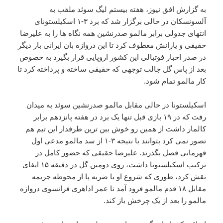
به گزارش افق نیوز، هفته بیستم لیگ سوئد ملقب به
آلسونسکان در حالی برگزار شد که برد ۳-۱ اسکیلستونای
انتهای جدولی برابر مالمو صدرنشین همه نگاه ها را به علیرضا
حقیقی و یارانش معطوف کرد تا این دروازه بان ایرانی بار دیگر
در صدر اخبار فوتبالی این کشور اروپایی قرار بگیرد به خصوص
بعد از پاس گل جالب توجهی که حقیقی ساخته و پرداخته کرد تا
کار مالمو تمام شود.
اسکیلستونا در حالی مقابل مالمو صدرنشین سوئد به میدان
رفت که در ۱۹ بازی قبل تنها یک برد در هفته پانزدهم برابر
کالمار داشت از همین رو خوش بین ترین طرفدار این تیم هم
تصور نمی کرد بتوانند با نتیجه ۳-۱ از سد مالمو مدعی اول
قهرمانی فصل بگذرند. علیرضا حقیقی که حضور کامل در
ترکیب اسکیلستونا داشت، روی دومین گل در دقیقه ۱۵ ایفای
نقش کرد، طوری که شروع او با ضربه پا از محوطه جریمه
مقابل ۱۸ قدم مالمو فرود آمد تا عمر اداهری فرانسوی دروازه
مالمو را بعد از یک چرخش باز کند.