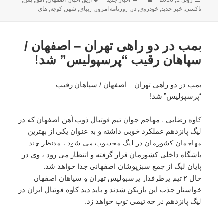
ژوئن 1, 2016
اخبار جدید
آریو
,
اخبار
,
اصفهان
,
افق
,
پس
,
شده
تاکسی
,
خبر جدید
,
خودروی
,
در
,
روزنامه امروز
,
زیبای
,
شهر
,
کوچه
,
های
در
بمب در دو راهی تهران – اصفهان /
سپاهان رقیب “پرسپولیس” شد!
بمب در دو راهی تهران – اصفهان / سپاهان رقیب
“پرسپولیس” شد!
کاوه رضایی ، مهاجم جوان تیم فوتبال ذوب آهن اصفهان که در
لیگ پانزدهم عملکرد خوبی داشته و به عنوان یکی از بهترین
مهاجمان کشورمان در لیگ محسوب می شود ، مدنظر چند
باشگاه داخلی کشورمان قرار گرفته و اتنظار می رود ، وی در
پایان لیگ از جمع سبزپوشان اصفهانی جدا خواهد شد.
حال ۲ تیم پرطرفدار پرسپولیس تهران و سپاهان اصفهان
خواستار جذب این بازیکن شدند و باید دید کاوه فوتبال ایران در
لیگ پانزدهم در چه تیمی توپ خواهد زد.