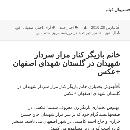
فستیوال فیلم
ارسال
نویسنده
دسته‌ها
برچسب‌ها
مارس 28, 2016
اخبار جدید
آرای
,
اخبار
,
اصفهان
,
افق
,
شده
باطل
,
حوزه
,
خالقی
,
خبر جدید
,
در
,
روزنامه امروز
,
شده
,
مینو
در
خانم بازیگر کنار مزار سردار
شهیدان در گلستان شهدای اصفهان
+عکس
بهنوش بختیاری بازیگر زن معروف سینما عکسی در
صفحه
اینستاگرام
خود که بر سر مزار شهیدان حاج حسین
خرازی و حاج احمد کاظمی در شهر اصفهان می باشد، منتشر
کرده است که در زیر مشاهده می کنید: