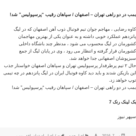
بمب در دو راهی تهران – اصفهان / سپاهان رقیب “پرسپولیس” شد!
کاوه رضایی ، مهاجم جوان تیم فوتبال ذوب آهن اصفهان که در لیگ
پانزدهم عملکرد خوبی داشته و به عنوان یکی از بهترین مهاجمان
کشورمان در لیگ محسوب می شود ، مدنظر چند باشگاه داخلی
کشورمان قرار گرفته و اتنظار می رود ، وی در پایان لیگ از جمع
سبزپوشان اصفهانی جدا خواهد شد.
حال ۲ تیم پرطرفدار پرسپولیس تهران و سپاهان اصفهان خواستار جذب
این بازیکن شدند و باید دید کاوه فوتبال ایران در لیگ پانزدهم در چه تیمی
توپ خواهد زد.
بمب در دو راهی تهران – اصفهان / سپاهان رقیب “پرسپولیس” شد!
بک لینک رنک 7
سپهر نیوز
ارسال
نویسنده
دسته‌ها
برچسب‌ها
می 7, 2016
اخبار جدید
–
,
/
,
اخبار
,
اصفهان
,
افق
,
بمب
,