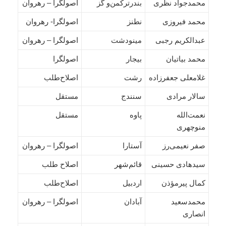
محمدجواد نظری
بندرترکمن‌و گز
اصولگرا – رهروان
محمد فیروزی
نطنز
اصولگرا- رهروان
عبدالکریم رجبی
مینودشت
اصولگرا – رهروان
محمد بیاتیان
بیجار
اصولگرا
غلامعلی جعفرزاده
رشت
اصلاح‌طلب
سالار مرادی
سنندج
مستقل
نعمت‌الله
پاوه
مستقل
منوچهری
صفر نعیمی‌رز
آستارا
اصولگرا – رهروان
سیدهادی حسینی
قائم‌شهر
اصلاح طلب
کمال پیرمؤذن
اردبیل
اصلاح‌طلب
محمدسعید
آبادان
اصولگرا – رهروان
انصاری