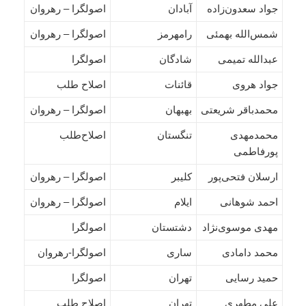
جواد سعدون‌زاده
آبادان
اصولگرا – رهروان
شمس‌الله بهمئی
رامهرمز
اصولگرا – رهروان
عبدالله تمیمی
شادگان
اصولگرا
جواد هروی
قائنات
اصلاح طلب
محمدباقر شریعتی
بهبهان
اصولگرا – رهروان
محمدمهدی
تنگستان
اصلاح‌طلب
پورفاطمی
ارسلان فتحی‌پور
کلیبر
اصولگرا – رهروان
احمد شوهانی
ایلام
اصولگرا – رهروان
مهدی موسوی‌نژاد
دشتستان
اصولگرا
محمد دامادی
ساری
اصولگرا-رهروان
حمید رسایی
تهران
اصولگرا
علی مطهری
تهران
اصلاح طلب