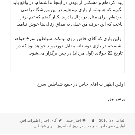
پیدا کرده‌ام و مشکلی از بودن در اینجا نداشته‌ام. در واقع باید
بگویم که همیشه از بازی تیم‌هایم در این ورزشگاه راضی
نبوده‌ام. برای مثال در رئال‌مادرید یکبار گفتم که تیم برتر
باخت که این حرف من خیلی به مذاق رئالی‌ها خوش نیامد.
اولین بازی که آقای خاص روی نیمکت شیاطین سرخ خواهد
نشست، در بازی دوستانه مقابل دورتموند خواهد بود که در
تاریخ 22 جولای (اول مرداد) در چین برگزار می‌شود.
اولین اظهرات آقای خاص در جمع شیاطین سرخ
پرس نیوز
ارسال
نویسنده
دسته‌ها
برچسب‌ها
می 27, 2016
اخبار جدید
آقای
,
اخبار
,
اظهرات
,
افق
,
شده
اولین
,
جمع
,
خاص
,
خبر جدید
,
در
,
روزنامه امروز
,
سرخ
,
شیاطین
در