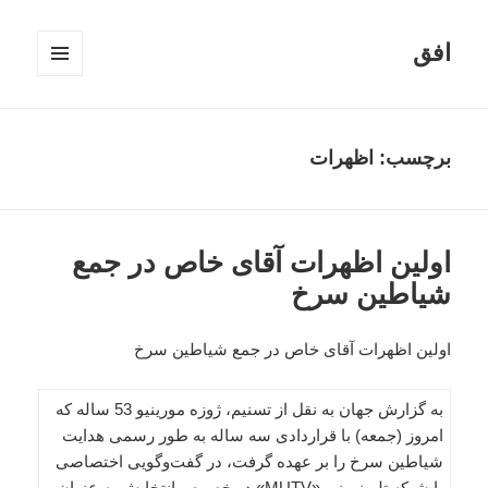
افق
فهرست
و
ابزارک‌ها
برچسب:
اظهرات
اولین اظهرات آقای خاص در جمع
شیاطین سرخ
اولین اظهرات آقای خاص در جمع شیاطین سرخ
به گزارش جهان به نقل از تسنیم، ژوزه مورینیو 53 ساله که
امروز (جمعه) با قراردادی سه ساله به طور رسمی هدایت
شیاطین سرخ را بر عهده گرفت، در گفت‌و‌گویی اختصاصی
با شبکه تلویزیونی «MUTV» در خصوص انتخابش به عنوان