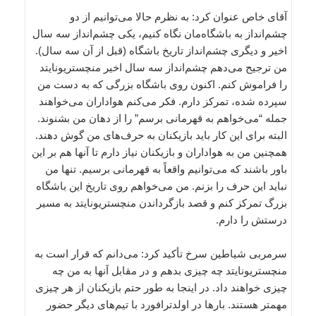
آقای خاص عنوان کرد: به نظرم حالا می‌توانیم از دو
چشم‌انداز به باشگاه‌مان نگاه کنیم، یکی چشم‌انداز سه سال
اخیر و دیگری چشم‌انداز تاریخ باشگاه (قبل از آن سه سال).
من ترجیح می‌دهم چشم‌انداز سه سال اخیر منچستریونایتد
را فراموش کنم. اکنون روی باشگاه بزرگی که به دست من
سپرده شده، تمرکز دارم. فکر می‌کنم هواداران می‌خواهند
جمله “می‌خواهم به قهرمانی برسم” را از دهان من بشنوند.
البته برای این کار باید بازیکنان به حرف‌های من گوش دهند.
همچنین من به هواداران و بازیکنان نیاز دارم تا آنها هم بر این
باور باشند که می‌توانیم واقعاً به قهرمانی برسیم. تنها من
نباید این حرف را بزنم. من می‌خواهم روی تاریخ این باشگاه
بزرگ تمرکز کنم و قصد بازگرداندن منچستریونایتد به مسیر
درستش را دارم.
سرمربی شیاطین سرخ تأکید کرد: می‌دانم که قرار است به
منچستریونایتد چه چیزی بدهم و در مقابل آنها به من چه
چیزی خواهند داد. در اینجا به طور حتم بازیکنان از هر چیزی
مهمتر هستند. بارها در اولدترافورد با تیم‌های دیگر حضور