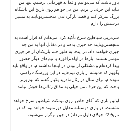
باور باشند که می‌توانیم واقعاً به قهرمانی برسیم. تنها من
نباید این حرف را بزنم. من می‌خواهم روی تاریخ این باشگاه
بزرگ تمرکز کنم و قصد بازگرداندن منچستریونایتد به مسیر
درستش را دارم.
سرمربی شیاطین سرخ تأکید کرد: می‌دانم که قرار است به
منچستریونایتد چه چیزی بدهم و در مقابل آنها به من چه
چیزی خواهند داد. در اینجا به طور حتم بازیکنان از هر چیزی
مهمتر هستند. بارها در اولدترافورد با تیم‌های دیگر حضور
پیدا کرده‌ام و مشکلی از بودن در اینجا نداشته‌ام. در واقع باید
بگویم که همیشه از بازی تیم‌هایم در این ورزشگاه راضی
نبوده‌ام. برای مثال در رئال‌مادرید یکبار گفتم که تیم برتر
باخت که این حرف من خیلی به مذاق رئالی‌ها خوش نیامد.
اولین بازی که آقای خاص روی نیمکت شیاطین سرخ خواهد
نشست، در بازی دوستانه مقابل دورتموند خواهد بود که در
تاریخ 22 جولای (اول مرداد) در چین برگزار می‌شود.