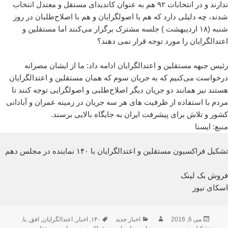
ندارند و در انتخابات ۹۲ هم به عنوان کاندیدای مستقل و معتدل انتخاب
شدند، چه دلیلی دارد که هم با اصولگرایان و هم با اصلاح‌طلبان در روز
شنبه (۱۸ اردیبهشت ) جلسه مشترک برگزار می‌کنند اما مستقلین و
اعتدالگرایان را مورد توجه قرار نمی دهند؟
رئیس جبهه مستقلین و اعتدالگرایان ادامه داد: ما از ایشان مصرانه
درخواست می‌کنیم که به جریان سوم که همان مستقلین و اعتدالگرایان
هستند نیز همانند دو جریان دیگر اصلاح‌طلبی و اصولگرایی توجه کنند تا
مردم با استفاده از ظرفیت های هر سه جریان در زمینه عمران و آبادانی
کشور و تلاش برای پیشرفت ایران به جایگاه بالایی برسند.
منبع: ایسنا
تشکیل فراکسیون مستقلین و اعتدالگرایان با ۱۴۰ نماینده در مجلس دهم
فروش بک لینک
اسکای نیوز
ارسال
نویسنده
دسته‌ها
برچسب‌ها
می 6, 2016
اخبار جدید
۱۴۰
,
اخبار
,
اعتدالگرایان
,
افق
,
با
,
شده