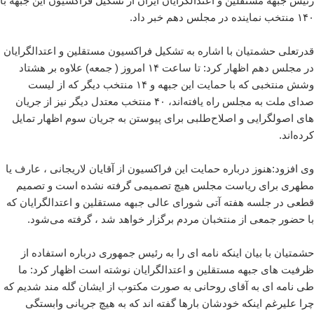
رئیس جبهه مستقلین و اعتدالگرایان ایران از تشکیل فراکسیون این جبهه با
۱۴۰ منتخب نماینده در مجلس دهم خبر داد.
قدرتعلی حشمتیان با اشاره به تشکیل فراکسیون مستقلین و اعتدالگرایان
در مجلس دهم اظهار کرد: تا ساعت ۱۴ امروز ( جمعه) علاوه بر هشتاد
وشش منتخبی که با حمایت این جبهه و ۱۴ منتخب دیگر که از لیست
صدای ملت به مجلس راه یافته‌اند، ۴۰ منتخب معتدل دیگر نیز از جریان
های اصولگرایی و اصلاح‌طلبی برای پیوستن به جریان سوم اظهار تمایل
کرده‌اند.
وی افزود:هنوز درباره حمایت این فراکسیون از آقایان لاریجانی ، عارف یا
مطهری برای ریاست مجلس هیچ تصمیمی گرفته نشده است و تصمیم
قطعی در جلسه هفته آتی شورای عالی جبهه مستقلین و اعتدالگرایان که
با حضور جمعی از منتخبان مردم برگزار خواهد شد ، گرفته می‌شود.
حشمتیان با بیان اینکه نامه ای را به رئیس جمهوری درباره استفاده از
ظرفیت های جبهه مستقلین و اعتدالگرایان نوشته است اظهار کرد: ما
طی نامه ای به آقای روحانی به صورت مکتوب از ایشان گله مند شدیم که
چرا علیرغم اینکه خودشان بارها گفته اند که به هیچ جریانی وابستگی