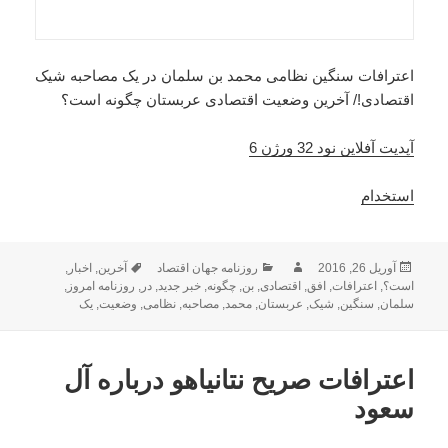
اعترافات سنگین نظامی محمد بن سلمان در یک مصاحبه شیک
اقتصادی!/ آخرین وضعیت اقتصادی عربستان چگونه است؟
آپدیت آفلاین نود 32 ورژن 6
استخدام
ارسال
نویسنده
دسته‌ها
برچسب‌ها
آوریل 26, 2016
روزنامه جهان اقتصاد
آخرین
,
اخبار
,
شده
است؟
,
اعترافات
,
افق
,
اقتصادی
,
بن
,
چگونه
,
خبر جدید
,
در
,
روزنامه امروز
,
در
سلمان
,
سنگین
,
شیک
,
عربستان
,
محمد
,
مصاحبه
,
نظامی
,
وضعیت
,
یک
اعترافات صریح نتانیاهو درباره آل
سعود