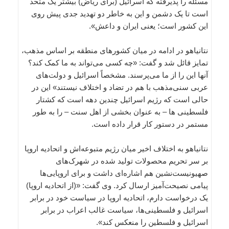
مسئله را پذیرفته که اسرائیل (برای ریاض) بیشتر یک متحد
است تا یک دشمن و این به خاطر دو تهدید جدی پیش روی
این کشور است؛ یعنی ایران و داعش».
نتانیاهو در ادامه در میان کشورهای منطقه بر اساس مذهب،
تمایز قائل شد و گفت: «چه کسی می‌تواند به ما کمک کند؟
آنها این را از ما می‌پرسند. مشخصاً اسرائیل و دولت‌های
عربی سنی‌مذهب با هم در تضاد و اختلاف نیستند» این در
حالی است که رژیم اسرائیل چندین دهه است که کشتار
فلسطینی ها – به عنوان بخشی از اهل سنت – را به طور
مستمر در دستور کار قرار داده است.
نتانیاهو به اختلاف اخیر میان رژیم متبوعه‌اش و اتحادیه اروپا
بر سر تحریم محصولات تولید شده در شهرک‌های
صهیونیست‌نشین هم اشاره‌ای داشت و برای اروپایی‌ها
پیامی نصیحت‌آمیز ارسال کرد. وی گفت: «(از اتحادیه اروپا)
یک درخواست دارم، اتحادیه اروپا در سیاست خود در برابر
اسرائیل و فلسطینی‌ها، سیاست غالب اعراب در برابر
اسرائیل و فلسطین را منعکس کند».