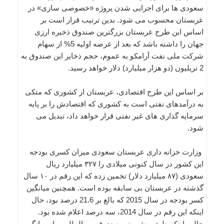
سعودی ها برای اجرایی شدن پروژه «خصوصی سازی» در
عربستان محسوب می شود. بدین ترتیب قرار است بر
اساس این طرح عربستان بزرگترین صندوق ذخیره ارزی
جهان را داشته باشد که بعد از عرضه اولیه 5% از سهام
شرکت ملی نفت آرامکو به عموم، حجم ذخایر این صندوق به
2 تریلیون (دو هزار میلیارد) دلار خواهد رسید.
بر اساس این طرح اقتصادی، عربستان از کشوری که متکی
به درآمدهای نفتی است به کشوری که اقتصادش را بر پایه
سرمایه گذاری های غیر نفتی قرار خواهد داد، تبدیل می
شود.
وزارت خزانه داری عربستان سعودی میزان کسری بودجه
این کشور در سال کنونی میلادی را ۳۲۷ میلیارد ریال
سعودی (۸۷ میلیارد دلار) تخمین زده که این رقم در ۱۰ سال
گذشته در عربستان بی سابقه بوده است. همچنین میانگین
کسر بودجه در سال 2015 که بالغ بر 21.6 درصد بود، حال
اینکه این رقم در سال 2014، سه درصد اعلام شده بود.
جالب اینکه طبق پیش بینی صندوق بین المللی پول میانگین