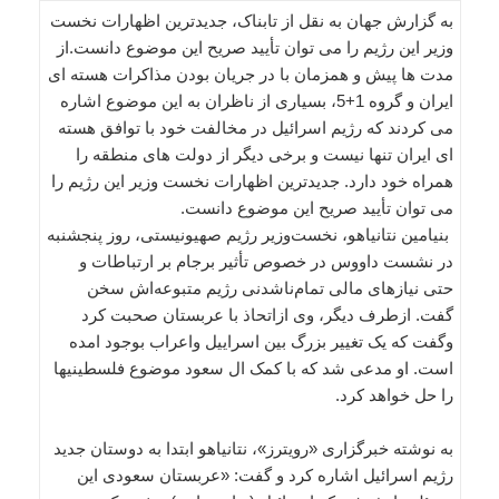
به گزارش جهان به نقل از تابناک، جدیدترین اظهارات نخست
وزیر این رژیم را می توان تأیید صریح این موضوع دانست.از
مدت ها پیش و همزمان با در جریان بودن مذاکرات هسته ای
ایران و گروه 1+5، بسیاری از ناظران به این موضوع اشاره
می کردند که رژیم اسرائیل در مخالفت خود با توافق هسته
ای ایران تنها نیست و برخی دیگر از دولت های منطقه را
همراه خود دارد. جدیدترین اظهارات نخست وزیر این رژیم را
می توان تأیید صریح این موضوع دانست.
بنیامین نتانیاهو، نخست‌وزیر رژیم صهیونیستی، روز پنجشنبه
در نشست داووس‌ در خصوص تأثیر برجام بر ارتباطات و
حتی نیازهای مالی تمام‌ناشدنی رژیم متبوعه‌اش سخن
گفت. ازطرف دیگر، وی ازاتحاذ با عربستان صحبت کرد
وگفت که یک تغییر بزرگ بین اسراییل واعراب بوجود امده
است. او مدعی شد که با کمک ال سعود موضوع فلسطینیها
را حل خواهد کرد.
به نوشته خبرگزاری «رویترز»، نتانیاهو ابتدا به دوستان جدید
رژیم اسرائیل اشاره کرد و گفت: «عربستان سعودی این