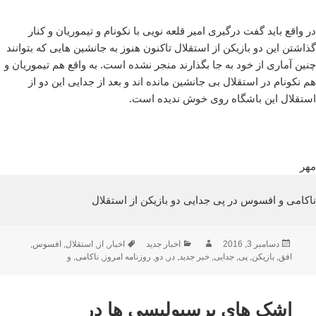
در واقع باید گفت درگیری امیر قلعه نویی با نکونام و تیموریان و کنار
گذاشتن این دو بازیکن از استقلال تاکنون هنوز به جانشین هایی که بتوانند
چنین آماری از خود به جا بگذارند منجر نشده است. به واقع هم تیموریان و
هم نکونام در استقلال بی جانشین مانده اند و بعد از جدایی این دو از
استقلال این باشگاه روی خوش ندیده است.
مهر
ناکامی و افسوس در پی جدایی دو بازیکن از استقلال
ارسال
نویسنده
دسته‌ها
برچسب‌ها
دسامبر 3, 2016
اخبار جدید
اخبار
,
از
,
استقلال
,
افسوس
,
شده
افق
,
بازیکن
,
پی
,
جدایی
,
خبر جدید
,
در
,
دو
,
روزنامه امروز
,
ناکامی
,
و
در
اشک های پرسپولیسی ها در