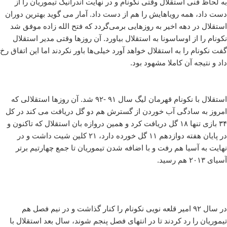
به لحاظ فنی استقلال وقتی نکونام و در نهایت آندرانیک تیموریان را از
دست داد، همه رویاهایش را هم از دست داد. آمار می گوید بهترین دوران
استقلال در دهه اخیر به روزهایی برمی‌گردد که فتح الله زاده موفق شد
نکونام را از اوساسونا به استقلال بیاورد. آن روزها وقتی مدیر استقلال
گفت نکونام را به استقلال خواهد آورد خیلی‌ها باور نکردند اما این اتفاق رخ
داد و نتیجه آن کاملا مشهود بود.
استقلال با نکونام قهرمان لیگ سال ۹۱ -۹۲ شد. آن روزها استقلالی که
امروز به سادگی آب خوردن از گسترش هم دو گل دریافت می کند در کل
۳۴ بازی تنها ۱۸ گل دریافت کرد و همین دروازه بان استقلال که تاکنون و
در پایان هفته دوازدهم ۱۱ گل خورده دارد، ۲۱ کلین شیت داشت و در
نهایت به آسیا هم رفت و با اضافه شدن تیموریان تا جمع چهارتیم برتر
آسیای ۲۰۱۳ هم رسید.
در سال ۹۲ امیر قلعه نویی نکونام را کنار گذاشت و در نیم فصل هم
تیموریان را رد کردند تا در انتهای فصل پنجم شوند، سال بعد استقلال با