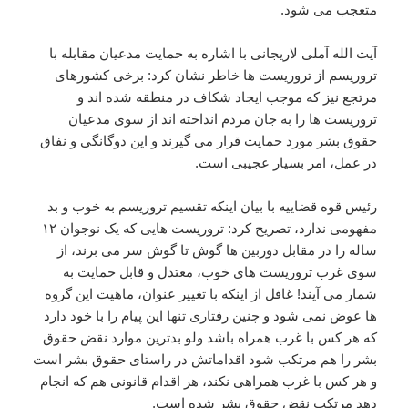
متعجب می شود.
آیت الله آملی لاریجانی با اشاره به حمایت مدعیان مقابله با
تروریسم از تروریست ها خاطر نشان کرد: برخی کشورهای
مرتجع نیز که موجب ایجاد شکاف در منطقه شده اند و
تروریست ها را به جان مردم انداخته اند از سوی مدعیان
حقوق بشر مورد حمایت قرار می گیرند و این دوگانگی و نفاق
در عمل، امر بسیار عجیبی است.
رئیس قوه قضاییه با بیان اینکه تقسیم تروریسم به خوب و بد
مفهومی ندارد، تصریح کرد: تروریست هایی که یک نوجوان ۱۲
ساله را در مقابل دوربین ها گوش تا گوش سر می برند، از
سوی غرب تروریست های خوب، معتدل و قابل حمایت به
شمار می آیند! غافل از اینکه با تغییر عنوان، ماهیت این گروه
ها عوض نمی شود و چنین رفتاری تنها این پیام را با خود دارد
که هر کس با غرب همراه باشد ولو بدترین موارد نقض حقوق
بشر را هم مرتکب شود اقداماتش در راستای حقوق بشر است
و هر کس با غرب همراهی نکند، هر اقدام قانونی هم که انجام
دهد مرتکب نقض حقوق بشر شده است.