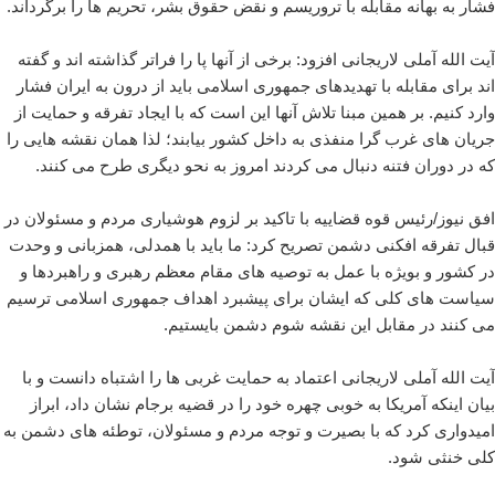
فشار به بهانه مقابله با تروریسم و نقض حقوق بشر، تحریم ها را برگرداند.
آیت الله آملی لاریجانی افزود: برخی از آنها پا را فراتر گذاشته اند و گفته
اند برای مقابله با تهدیدهای جمهوری اسلامی باید از درون به ایران فشار
وارد کنیم. بر همین مبنا تلاش آنها این است که با ایجاد تفرقه و حمایت از
جریان های غرب گرا منفذی به داخل کشور بیابند؛ لذا همان نقشه هایی را
که در دوران فتنه دنبال می کردند امروز به نحو دیگری طرح می کنند.
افق نیوز/رئیس قوه قضاییه با تاکید بر لزوم هوشیاری مردم و مسئولان در
قبال تفرقه افکنی دشمن تصریح کرد: ما باید با همدلی، همزبانی و وحدت
در کشور و بویژه با عمل به توصیه های مقام معظم رهبری و راهبردها و
سیاست های کلی که ایشان برای پیشبرد اهداف جمهوری اسلامی ترسیم
می کنند در مقابل این نقشه شوم دشمن بایستیم.
آیت الله آملی لاریجانی اعتماد به حمایت غربی ها را اشتباه دانست و با
بیان اینکه آمریکا به خوبی چهره خود را در قضیه برجام نشان داد، ابراز
امیدواری کرد که با بصیرت و توجه مردم و مسئولان، توطئه های دشمن به
کلی خنثی شود.