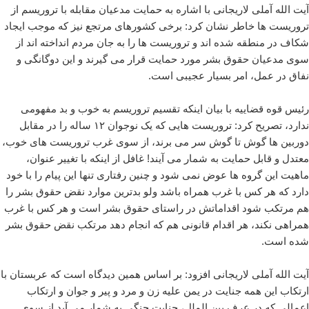
آیت الله آملی لاریجانی با اشاره به حمایت مدعیان مقابله با تروریسم از
تروریست ها خاطر نشان کرد: برخی کشورهای مرتجع نیز که موجب ایجاد
شکاف در منطقه شده اند و تروریست ها را به جان مردم انداخته اند از
سوی مدعیان حقوق بشر مورد حمایت قرار می گیرند و این دوگانگی و
نفاق در عمل، امر بسیار عجیبی است.
رئیس قوه قضاییه با بیان اینکه تقسیم تروریسم به خوب و بد مفهومی
ندارد، تصریح کرد: تروریست هایی که یک نوجوان ۱۲ ساله را در مقابل
دوربین ها گوش تا گوش سر می برند، از سوی غرب تروریست های خوب،
معتدل و قابل حمایت به شمار می آیند! غافل از اینکه با تغییر عنوان،
ماهیت این گروه ها عوض نمی شود و چنین رفتاری تنها این پیام را با خود
دارد که هر کس با غرب همراه باشد ولو بدترین موارد نقض حقوق بشر را
هم مرتکب شود اقداماتش در راستای حقوق بشر است و هر کس با غرب
همراهی نکند، هر اقدام قانونی هم که انجام دهد مرتکب نقض حقوق بشر
شده است.
آیت الله آملی لاریجانی افزود: بر اساس همین دیدگاه است که عربستان با
ارتکاب این همه جنایت در یمن علیه زن و مرد و پیر و جوان و ارتکاب
اعمالی که در عرف بین الملل، جنایت جنگی به شمار می آید از سوی