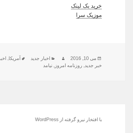
خرید بک لینک
موزیک سرا
ارسال
نویسنده
دسته‌ها
برچسب‌ها
می 10, 2016
اخبار جدید
آمریکا
,
اخبا
شده
خبر جدید
,
روزنامه امروز
,
نیامد
در
با افتخار نیرو گرفته از WordPress