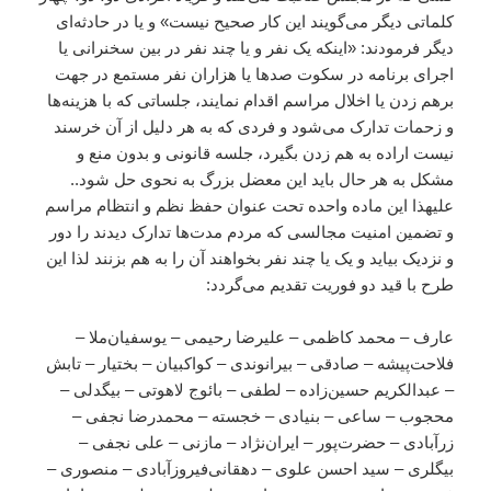
کلماتی دیگر می‌گویند این کار صحیح نیست» و یا در حادثه‌ای
دیگر فرمودند: «اینکه یک نفر و یا چند نفر در بین سخنرانی یا
اجرای برنامه در سکوت صدها یا هزاران نفر مستمع در جهت
برهم زدن یا اخلال مراسم اقدام نمایند، جلساتی که با هزینه‌ها
و زحمات تدارک می‌شود و فردی که به هر دلیل از آن خرسند
نیست اراده به هم زدن بگیرد، جلسه قانونی و بدون منع و
مشکل به هر حال باید این معضل بزرگ به نحوی حل شود..
علیهذا این ماده واحده تحت عنوان حفظ نظم و انتظام مراسم
و تضمین امنیت مجالسی که مردم مدت‌ها تدارک دیدند را دور
و نزدیک بیاید و یک یا چند نفر بخواهند آن را به هم بزنند لذا این
طرح با قید دو فوریت تقدیم می‌گردد:
عارف – محمد کاظمی – علیرضا رحیمی – یوسفیان‌ملا –
فلاحت‌پیشه – صادقی – بیرانوندی – کواکبیان – بختیار – تابش
– عبدالکریم حسین‌زاده – لطفی – بائوج لاهوتی – بیگدلی –
محجوب – ساعی – بنیادی – خجسته – محمدرضا نجفی –
زرآبادی – حضرت‌پور – ایران‌نژاد – مازنی – علی نجفی –
بیگلری – سید احسن علوی – دهقانی‌فیروزآبادی – منصوری –