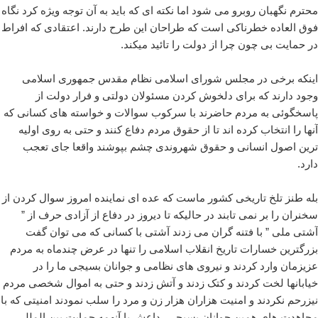
محترم نگهبان روبرو می شود اما نکته ای که باید به آن توجه ویژه کرد نگاه
فوق العاده خطرناکی است که طراحان این طرح دارند. اعتقادی که افراط
در حمایت بی چون چرا از دولت را تائید میکند.
اینکه برخی در مجلس شورای اسلامی نظام مقدس جمهوری اسلامی
وجود دارند که برای دلخوش کردن مسئولان دولتی و فرار دولت از
پاسخگوئی به مردم حاضرند با سرکوب سوالات و خواسته های کسانی که
آنها را انتخاب کرده اند تا از حقوق مردم دفاع کنند و حتی به روی اولیه
ترین اصول انسانی و حقوق شهروندی چشم بپوشند واقعا جای تعجب
دارد.
بله طنز تلخ تاریخی کشور ماست که عده ای نماینده امروز سوال کردن از
سخنران را بر نمی تابند در حالیکه تا دیروز در دفاع از آزادی حرف از ”
آشتی ملی ” با فتنه گران می زدند آشتی با کسانی که می توان گفت
بزرگترین خسارات تاریخ انقلاب اسلامی را تنها در عرض چندماه به مردم
عزیزمان وارد کردند و نیروی های نظامی و جوانان بسیجی ما را در
خیابانها لخت کردند و کتک زدند و آتش زدند و حتی به اموال شخصی مردم
نیزرحم نکردند و امنیت هزاران هزار زن و مرد را سلب نمودند امنیتی که با
مجاهدت های همین جوانان بسیجی، داعش با آنهمه حمایت بین المللی