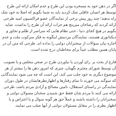
اگر در ذهن خود به مسخره بودن این طرح و عدم امکان ارائه این طرح
توسط هر انسان عاقلی شک کردید باید به شما بگویم که اصلا به خود شک
راه ندهید؛ چند روز پیش برخی از نمایندگان عضو فراکسیون امید طرحی
ارائه کردند که رضاخان میرپنج هم جرات ارائه آن طرح را نداشت. شاید
بگویم در هیچ کجای دنیا ، حتی نظام هایی که سراسر از ظلم و تجاوز و
دیکتاتوری هستند، نمایندگان مردمش اینگونه به فکر سرکوب ملت و عدم
اجازه بیان سوالات از سخنرانان دولتی را نداده اند. طرحی که متن آن در
پایان همین مطلب عیناً برای مخاطبان درج شده است.
فارغ از بحث بر رای آوردن یا نیاوردن طرح در صحن مجلس و یا تصویب
آن توسط شورای مجترم نگهبان، چیزی که امروز ذهن ها را بیشتر از هر
موضوع دیگری به خود جلب می کند، این است که چه می شود نمایندگانی
که سوگند می خورند تا تمام رفتارها و اظهارنظرهایشان در طول دوران
نمایندگی در راستای استقلال، تامین مصالح و آزادی مردم باشد، طرحی
ارائه می کنند تا مردم شان فقط حق شنیدن سخنان مسولان دولتی و
سخنرانان را داشته باشند و عملاً حق هر گونه سوال و یا اعتراض و یا
اظهار نظری را در مقابل مسئولان دولتی از آنها صلب می نمایند.