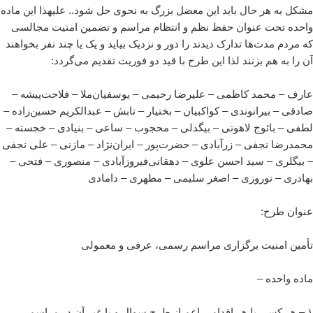
مشکل به هر حال باید این معضل بزرگ به نحوی حل شود.. علیهذا این ماده
واحده تحت عنوان حفظ نظم و انتظام مراسم و تضمین امنیت مجالسی
که مردم مدت‌ها تدارک دیدند را دور و نزدیک بیاید و یک یا چند نفر بخواهند
آن را به هم بزنند لذا این طرح با قید دو فوریت تقدیم می‌گردد:
عارف – محمد کاظمی – علیرضا رحیمی – یوسفیان‌ملا – فلاحت‌پیشه –
صادقی – بیرانوندی – کواکبیان – بختیار – تابش – عبدالکریم حسین‌زاده –
لطفی – بائوج لاهوتی – بیگدلی – محجوب – ساعی – بنیادی – خجسته –
محمدرضا نجفی – زرآبادی – حضرت‌پور – ایران‌نژاد – مازنی – علی نجفی
– بیگلری – سید احسن علوی – دهقانی‌فیروزآبادی – منصوری – فتحی –
بهادری – نوروزی – اصغر سلیمی – مطهری – دامادی
عنوان طرح:
تأمین امنیت برگزاری مراسم رسمی، عرفی و معمولی
ماده واحده –
۱ – هر کسی با هر اقدامی اعم از طرح سوال و یا غیر آن در مراسم