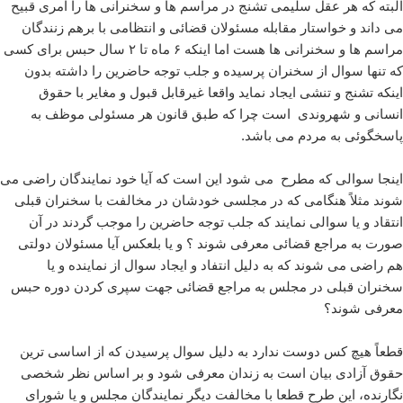
البته که هر عقل سلیمی تشنج در مراسم ها و سخنرانی ها را امری قبیح
می داند و خواستار مقابله مسئولان قضائی و انتظامی با برهم زنندگان
مراسم ها و سخنرانی ها هست اما اینکه ۶ ماه تا ۲ سال حبس برای کسی
که تنها سوال از سخنران پرسیده و جلب توجه حاضرین را داشته بدون
اینکه تشنج و تنشی ایجاد نماید واقعا غیرقابل قبول و مغایر با حقوق
انسانی و شهروندی است چرا که طبق قانون هر مسئولی موظف به
پاسخگوئی به مردم می باشد.
اینجا سوالی که مطرح می شود این است که آیا خود نمایندگان راضی می
شوند مثلاً هنگامی که در مجلسی خودشان در مخالفت با سخنران قبلی
انتقاد و یا سوالی نمایند که جلب توجه حاضرین را موجب گردند در آن
صورت به مراجع قضائی معرفی شوند ؟ و یا بلعکس آیا مسئولان دولتی
هم راضی می شوند که به دلیل انتفاد و ایجاد سوال از نماینده و یا
سخنران قبلی در مجلس به مراجع قضائی جهت سپری کردن دوره حبس
معرفی شوند؟
قطعاً هیچ کس دوست ندارد به دلیل سوال پرسیدن که از اساسی ترین
حقوق آزادی بیان است به زندان معرفی شود و بر اساس نظر شخصی
نگارنده، این طرح قطعا با مخالفت دیگر نمایندگان مجلس و یا شورای