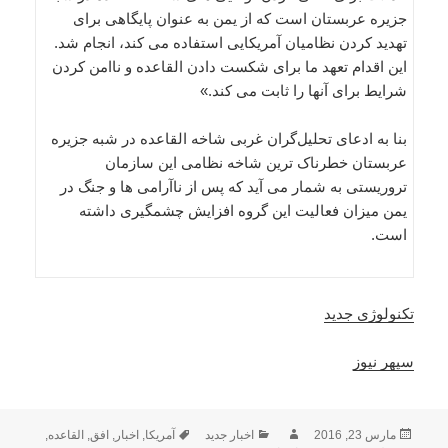
جزیره عربستان است که از یمن به عنوان پایگاهی برای
تهدید کردن نظامیان آمریکایی استفاده می کند، انجام شد.
این اقدام تعهد ما برای شکست دادن القاعده و ناامن کردن
شرایط برای آنها را ثابت می کند.»
بنا به ادعای تحلیل‌گران غربی شاخه القاعده در شبه جزیره
عربستان خطرناک ترین شاخه نظامی این سازمان
تروریستی به شمار می آید که پس از ناآرامی ها و جنگ در
یمن میزان فعالیت این گروه افزایش چشمگیری داشته
است.
تکنولوژی جدید
سپهر نیوز
ارسال
نویسنده
دسته‌ها
برچسب‌ها
مارس 23, 2016
اخبار جدید
آمریکا
,
اخبار
,
افق
,
القاعده
,