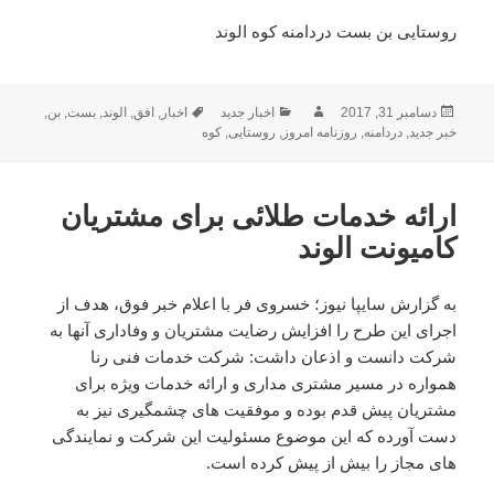
روستایی بن بست دردامنه کوه‌ الوند
ارسال
نویسنده
دسته‌ها
برچسب‌ها
دسامبر 31, 2017
اخبار جدید
اخبار
,
افق
,
الوند
,
بست
,
بن
,
شده
خبر جدید
,
دردامنه
,
روزنامه امروز
,
روستایی
,
کوه
در
ارائه خدمات طلائی برای مشتریان
کامیونت الوند
به گزارش سایپا نیوز؛ خسروی فر با اعلام خبر فوق، هدف از
اجرای این طرح را افزایش رضایت مشتریان و وفاداری آنها به
شرکت دانست و اذعان داشت: شرکت خدمات فنی رنا
همواره در مسیر مشتری مداری و ارائه خدمات ویژه برای
مشتریان پیش قدم بوده و موفقیت های چشمگیری نیز به
دست آورده که این موضوع مسئولیت این شرکت و نمایندگی
های مجاز را بیش از پیش کرده است.