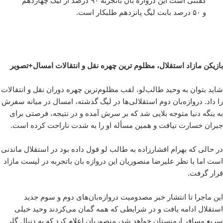
گفتنی است این دروازه بان باتجربه ۹۰ درصد از لیگ چهاردهم
و ۵۰ درصد بابت لیگ پانزدهم طلبکار است.
بازیکن مازاد استقلال، مظلوم ترین چهره نقل و انتقالات امسال+تصویر
شاید بتوان به وحید طالب‌لو، لقب مظلوم‌ترین چهره دوران نقل و انتقالات
را داد. دروازه‌بان دوم استقلالی‌ها در لیگ گذشته، امسال در میانه سفرش
به ینگه دنیا متوجه بلایی شد که بر سرش آمده و در نتیجه، فرصتی برای
جبران خسارت نیافت و همین مسأله او را به شدت ناراحت کرده است.
در حالی که بهرام افشارزاده به طالب لو قول داده بود در استقلال ماندنی
است اما با نظر علیرضا منصوریان این دروازه بان باتجربه در لیست مازاد
قرار گرفت.
این ماجرا تا انتشار خبر مصدومیت دروازه‌بان‌های دوم و سوم جدید
استقلال ادامه یافت و در شرایطی که همه گمان می‌کردند وحید خیلی
سریع مسافر ارمنستان خواهد شد، منصوریان اعلام کرد که به دنبال گلر