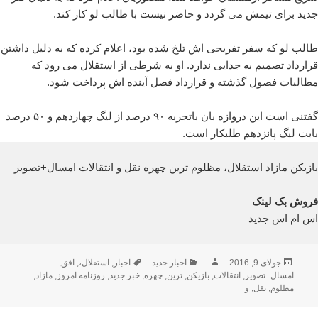
جدید برای تیمش می گردد و حاضر نیست با طالب لو کار کند.
طالب لو که سفر تفریحی اش تلخ شده بود، اعلام کرده که به دلیل داشتن
قرارداد تصمیم به جدایی ندارد. او به شرطی از استقلال می رود که
مطالبات فصول گذشته و قرارداد فصل آینده اش پرداخت شود.
گفتنی است این دروازه بان باتجربه ۹۰ درصد از لیگ چهاردهم و ۵۰ درصد
بابت لیگ پانزدهم طلبکار است.
بازیکن مازاد استقلال، مظلوم ترین چهره نقل و انتقالات امسال+تصویر
فروش بک لینک
اس ام اس جدید
ارسال
نویسنده
دسته‌ها
برچسب‌ها
جولای 9, 2016
اخبار جدید
اخبار
,
استقلال،
,
افق
,
شده
امسال+تصویر
,
انتقالات
,
بازیکن
,
ترین
,
چهره
,
خبر جدید
,
روزنامه امروز
,
مازاد
,
در
مظلوم
,
نقل
,
و