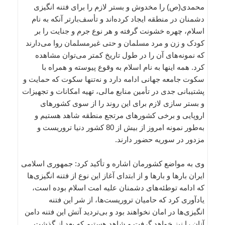
محمدی(ص) را مخدوش و بستر لازم را برای فتنه انگیزی
دشمنان در منطقه ایجاد کرده‌اند و تأسف‌بارتر آنکه به نام
اسلام، چهره خشونت گرفته و هر نوع جرم و جنایت را بر
کودک و زن و مرد مسلمان و حتی غیرمسلمان روا می‌دارند
که نمونه‌های آن را در طول تاریخ کمتر می‌توان مشاهده
کرد. همه اینها به نام اسلام به وقوع پیوسته و همراه با
سکوت جامعه جهانی ادامه دارد و نه‌تنها سکوت که حمایت و
پشتیبانی جدی در تأمین منابع مالی، تهیه امکانات و تجهیزات
و بستر سازی لازم برای این روند را از سوی کشورهای
اروپایی و برخی کشورهای مرتجع منطقه شاهد هستیم و
به‌طور نمونه امروز از بیش از 80 کشور دنیا تروریست و
مزدور در سوریه حضور دارند.
وی به مواضع کشورمان اشاره و تأکید کرد: جمهوری اسلامی
ایران بارها و بارها و از ابتدای آغاز این نوع از فتنه انگیزی‌ها
که ادامه توطئه‌های دشمنان علیه امت اسلام بوده است،
یادآوری کرد که حامیان تروریست‌ها، از شر این فتنه
انگیزی‌ها در امان نخواهند بود و بی‌تردید آتش این فتنه دامن
آنان را نیز خواهد گرفت و شاهد هستیم که بعد از گذشت