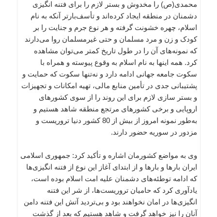
محمدی(ص) را مخدوش و بستر لازم را برای فتنه انگیزی
دشمنان در منطقه ایجاد کرده‌اند و تأسف‌بارتر آنکه به نام
اسلام، چهره خشونت گرفته و هر نوع جرم و جنایت را بر
کودک و زن و مرد مسلمان و حتی غیرمسلمان روا می‌دارند
که نمونه‌های آن را در طول تاریخ کمتر می‌توان مشاهده
کرد. همه اینها به نام اسلام به وقوع پیوسته و همراه با
سکوت جامعه جهانی ادامه دارد و نه‌تنها سکوت که حمایت و
پشتیبانی جدی در تأمین منابع مالی، تهیه امکانات و تجهیزات
و بستر سازی لازم برای این روند را از سوی کشورهای
اروپایی و برخی کشورهای مرتجع منطقه شاهد هستیم و
به‌طور نمونه امروز از بیش از 80 کشور دنیا تروریست و
مزدور در سوریه حضور دارند.
وی به مواضع کشورمان اشاره و تأکید کرد: جمهوری اسلامی
ایران بارها و بارها و از ابتدای آغاز این نوع از فتنه انگیزی‌ها
که ادامه توطئه‌های دشمنان علیه امت اسلام بوده است،
یادآوری کرد که حامیان تروریست‌ها، از شر این فتنه
انگیزی‌ها در امان نخواهند بود و بی‌تردید آتش این فتنه دامن
آنان را نیز خواهد گرفت و شاهد هستیم که بعد از گذشت