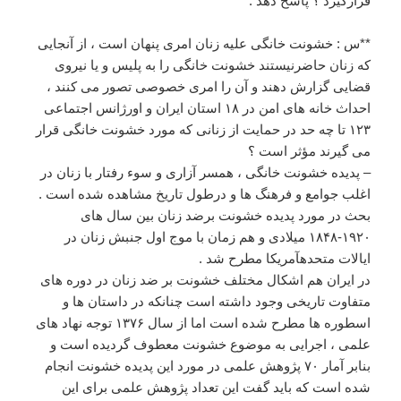
قرارگیرد ؟ پاسخ دهد .
**س : خشونت خانگی علیه زنان امری پنهان است ، از آنجایی
که زنان حاضرنیستند خشونت خانگی را به پلیس و یا نیروی
قضایی گزارش دهند و آن را امری خصوصی تصور می کنند ،
احداث خانه های امن در ۱۸ استان ایران و اورژانس اجتماعی
۱۲۳ تا چه حد در حمایت از زنانی که مورد خشونت خانگی قرار
می گیرند مؤثر است ؟
– پدیده خشونت خانگی ، همسر آزاری و سوء رفتار با زنان در
اغلب جوامع و فرهنگ ها و درطول تاریخ مشاهده شده است .
بحث در مورد پدیده خشونت برضد زنان بین سال های
۱۹۲۰-۱۸۴۸ میلادی و هم زمان با موج اول جنبش زنان در
ایالات متحدهآمریکا مطرح شد .
در ایران هم اشکال مختلف خشونت بر ضد زنان در دوره های
متفاوت تاریخی وجود داشته است چنانکه در داستان ها و
اسطوره ها مطرح شده است اما از سال ۱۳۷۶ توجه نهاد های
علمی ، اجرایی به موضوع خشونت معطوف گردیده است و
بنابر آمار ۷۰ پژوهش علمی در مورد این پدیده خشونت انجام
شده است که باید گفت این تعداد پژوهش علمی برای این