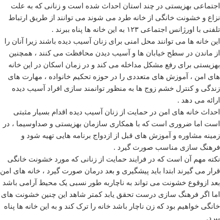
اجتماعی بهزیستی در چند استان احداث شده است و زنانی که به علت
نزاع و خشونت خانگی از خانه طرد می شوند می توانند از طریق ارتباط
تلفنی با اورژانس اجتماعی ۱۲۳ به این خانه ها پناه ببرند .
این خانه ها می توانند محل امنی برای زنان آسیب دیده باشند زیرا آنان را
از ماندن در سطح خیابان ها و آسیب دیدن محافظت می کنند ، همچنین
بهزیستی برای رفع مشکل مداخله می کند و در زمان اسکان در این خانه
های امن ، آموزش های متعددی را در حوزه تحکیم خانواده ، مهارت های
زندگی و کنترل خشم زوج ها به منظور توانمند سازی افراد آسیب دیده
ارائه می دهد .
احداث خانه های امن در حمایت از زنان آسیب دیده اقدام بسیار مثبتی
است اما ضروری است که با همکاری سازمان بهزیستی و صداوسیما ، در
زمینه مشاوره و آموزش های قبل از ازدواج برنامه هایی تهیه شود و
فرهنگ سازی مناسب صورت گیرد .
نکته مهم آن است که در فرایند حمایت از زنانی که مورد خشونت خانگی
قرار می گیرند ابتدا باید پیشگیری و بعد درمان صورت گیرد ، خانه های امن
بعد ازوقوع خشونت می تواند به ناچاربه طور نسبی یک محیط آرامی باشد
اما اگر فرهنگ سازی درست تحقق یابد کمتر شاهد این چنین خشونت های
خانگی خواهیم بود که زن ناچار باشد خانه را ترک کند و به این خانه ها پناه
ببرد.