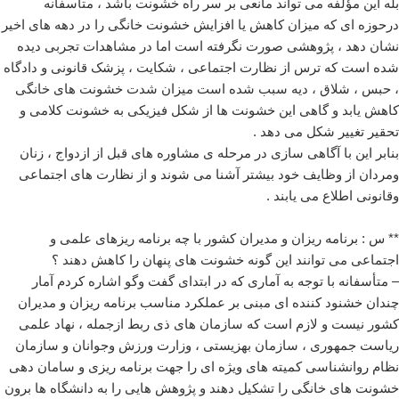
بله این مؤلفه می تواند مانعی بر سر راه خشونت باشد ، متأسفانه
درحوزه ای که میزان کاهش یا افزایش خشونت خانگی را در دهه های اخیر
نشان دهد ، پژوهشی صورت نگرفته است اما در مشاهدات تجربی دیده
شده است که ترس از نظارت اجتماعی ، شکایت ، پزشک قانونی و دادگاه
، حبس ، شلاق ، دیه سبب شده است میزان شدت خشونت های خانگی
کاهش یابد و گاهی این خشونت ها از شکل فیزیکی به خشونت کلامی و
تحقیر تغییر شکل می دهد .
بنابر این با آگاهی سازی در مرحله ی مشاوره های قبل از ازدواج ، زنان
ومردان از وظایف خود بیشتر آشنا می شوند و از نظارت های اجتماعی
وقانونی اطلاع می یابند .
** س : برنامه ریزان و مدیران کشور با چه برنامه ریزهای علمی و
اجتماعی می توانند این گونه خشونت های پنهان را کاهش دهند ؟
– متأسفانه با توجه به آماری که در ابتدای گفت وگو اشاره کردم آمار
چندان خشنود کننده ای مبنی بر عملکرد مناسب برنامه ریزان و مدیران
کشور نیست و لازم است که سازمان های ذی ربط ازجمله ، نهاد علمی
ریاست جمهوری ، سازمان بهزیستی ، وزارت ورزش وجوانان و سازمان
نظام روانشناسی کمیته های ویژه ای را جهت برنامه ریزی و سامان دهی
خشونت های خانگی را تشکیل دهند و پژوهش هایی را به دانشگاه ها برون