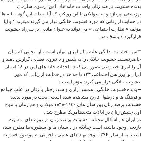
پدیده خشونت بر ضد زنان واحداث خانه های امن ازسوی سازمان
بهزیستی بپردازد و به سوالاتی با این رویکرد که آیا احداث این گونه خانه ها
در حمایت از زنانی که مورد خشونت خانگی قرار می گیرند مؤثرند ؟ و آیا
مؤلفه « نظارت اجتماعی » می تواند به عنوان مانعی بر سرراه خشونت
قرارگیرد ؟ پاسخ دهد .
**س : خشونت خانگی علیه زنان امری پنهان است ، از آنجایی که زنان
حاضرنیستند خشونت خانگی را به پلیس و یا نیروی قضایی گزارش دهند و
آن را امری خصوصی تصور می کنند ، احداث خانه های امن در ۱۸ استان
ایران و اورژانس اجتماعی ۱۲۳ تا چه حد در حمایت از زنانی که مورد
خشونت خانگی قرار می گیرند مؤثر است ؟
– پدیده خشونت خانگی ، همسر آزاری و سوء رفتار با زنان در اغلب جوامع
و فرهنگ ها و درطول تاریخ مشاهده شده است . بحث در مورد پدیده
خشونت برضد زنان بین سال های ۱۹۲۰-۱۸۴۸ میلادی و هم زمان با موج
اول جنبش زنان در ایالات متحدهآمریکا مطرح شد .
در ایران هم اشکال مختلف خشونت بر ضد زنان در دوره های متفاوت
تاریخی وجود داشته است چنانکه در داستان ها و اسطوره ها مطرح شده
است اما از سال ۱۳۷۶ توجه نهاد های علمی ، اجرایی به موضوع خشونت