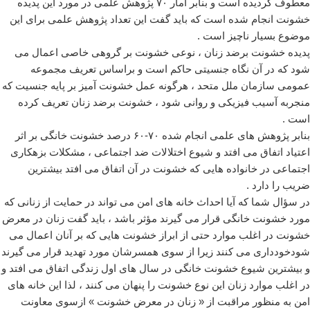
معطوف گردیده است و بنابر آمار ۷۰ پژوهش علمی در مورد این پدیده
خشونت انجام شده است که باید گفت این تعداد پژوهش علمی برای این
موضوع بسیار ناچیز است .
پدیده خشونت برضد زنان ، نوعی خشونت بر گروهی خاصی اعمال می
شود که در آن نگاه جنسیتی حاکم است و براساس تعریف مجموعه
عمومی سازمان ملل متحد ، هرگونه عمل خشونت آمیز بر پایه جنسیت که
منجربه آسیب فیزیکی و روانی شود ، خشونت برضد زنان تعریف کرده
است .
بنابر پژوهش های علمی انجام شده ۷۰-۶۰ درصد خشونت خانگی بر اثر
اعتیاد اتفاق می افتد و شیوع اختلالات ضد اجتماعی ، مشکلات بزهکاری
اجتماعی در خانواده هایی که خشونت در آن اتفاق می افتد بیشترین
ضریب را دارد .
در سؤال شما که آیا احداث خانه های امن می تواند در حمایت از زنانی که
مورد خشونت خانگی قرار می گیرند مؤثر باشد ، باید گفت زنان در معرض
خشونت در اغلب موارد حتی از ابراز خشونت هایی که بر آنان اعمال می
شودخودداری می کنند زیرا از سوی همسرشان مورد تهدید قرار می گیرند
و بیشترین شیوع خشونت خانگی در سال های اول زندگی اتفاق می افتد و
در اغلب موارد زنان این نوع خشونت را پنهان می کنند ، لذا این خانه های
امن به منظور مراقبت از « زنان در معرض خشونت » ازسوی معاونت