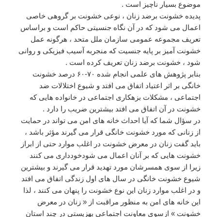
موضوع بسیار ناچیز است .
پدیده خشونت برضد زنان ، نوعی خشونت بر گروهی خاصی
اعمال می شود که در آن نگاه جنسیتی حاکم است و براساس
تعریف مجموعه عمومی سازمان ملل متحد ، هرگونه عمل
خشونت آمیز بر پایه جنسیت که منجربه آسیب فیزیکی و روانی
شود ، خشونت برضد زنان تعریف کرده است .
بنابر پژوهش های علمی انجام شده ۷۰-۶۰ درصد خشونت
خانگی بر اثر اعتیاد اتفاق می افتد و شیوع اختلالات ضد
اجتماعی ، مشکلات بزهکاری اجتماعی در خانواده هایی که
خشونت در آن اتفاق می افتد بیشترین ضریب را دارد .
در سؤال شما که آیا احداث خانه های امن می تواند در حمایت
از زنانی که مورد خشونت خانگی قرار می گیرند مؤثر باشد ،
باید گفت زنان در معرض خشونت در اغلب موارد حتی از ابراز
خشونت هایی که بر آنان اعمال می شودخودداری می کنند
زیرا از سوی همسرشان مورد تهدید قرار می گیرند و بیشترین
شیوع خشونت خانگی در سال های اول زندگی اتفاق می افتد
و در اغلب موارد زنان این نوع خشونت را پنهان می کنند ، لذا
این خانه های امن به منظور مراقبت از « زنان در معرض
خشونت » ازسوی معاونت اجتماعی بهزیستی در چند استان