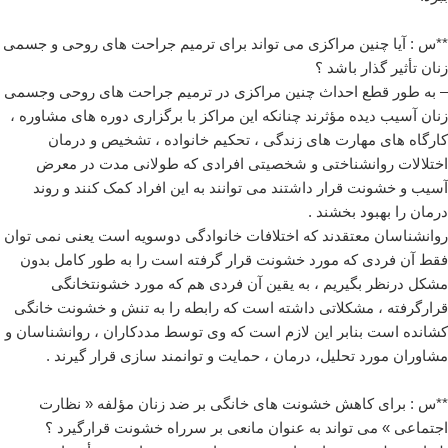
**س : آیا چنین مراکزی می تواند برای ترمیم جراحت های روحی و جسمی
زنان تأثیر گذار باشد ؟
– به طور قطع احداث چنین مراکزی در ترمیم جراحت های روحی وجسمی
زنان آسیب دیده مؤثرند چنانکه این مراکز با برگزاری دوره های مشاوره ،
کارگاه های مهارت های زندگی ، تحکیم خانواده ، تشخیص و درمان
اختلالات روانشناختی و شخصیتی افرادی که طولانی مدت در معرض
آسیب و خشونت قرار داشتند می توانند به این افراد کمک کنند و روند
درمان را بهبود بخشند .
روانشناسان معتقدند که اختلافات خانوادگی دوسویه است یعنی نمی توان
فقط آن فردی که مورد خشونت قرار گرفته است را به طور کامل بدون
مشکل درنظر بگیریم ، به یقین آن فردی هم که مورد خشونتخانگی
قرارگرفته ، مشکلاتی داشته است که رابطه را به تنش و خشونت خانگی
کشانده است بنابر این لازم است که وی توسط مددکاران ، روانشناسان و
مشاوران مورد تحلیل، درمان ، حمایت و توانمند سازی قرار گیرند .
**س : برای کاهش خشونت های خانگی بر ضد زنان مؤلفه « نظارت
اجتماعی » می تواند به عنوان مانعی بر سرراه خشونت قرارگیرد ؟