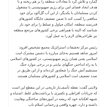
گمارد و تلاش کرد تا معادلات منطقه را بر هم ریخته و با
هدف ایجاد فضای امن برای رژیم صهیونیستی با مشغول
کردن مسلمانان با یکدیگر، از این آب گل‌آلود برای خود
منافعی را کسب کند تا ضمن تضعیف جایگاه کشورهای
قدرتمند منطقه، امکان چپاول و تسلط را برای خود باز
شناسد که البته با همراهی برخی کشورهای مرتجع منطقه
نیز طراحی‌های لازم را به عمل آورد.
رئیس مرکز تحقیقات استراتژیک مجمع تشخیص افزود:
امروز شاهد هستیم به‌جای مبارزه با دشمن مشترک امت
اسلامی یعنی همان رژیم صهیونیستی، در کشورهای اسلامی
با به راه انداختن جنگهای نیابتی و در برخی موارد جنگ
مستقیم آتش جنگ را شعله‌ور کرده‌اند و از این طریق در
صدد تضعیف امت اسلامی و کشورهای مسلمان هستند.
ولایتی گفت: نقطه تأسف‌بار تاریخی در این مقطع این است
که جریانات افراطی و تکفیری با برداشت‌های غلط، اشتباه و
شبهه افکنانه خود که ریشه در آموزه‌های ساختگی وهابیت
داشته و دارد، چهره واقعی و رحمانی اسلام ناب