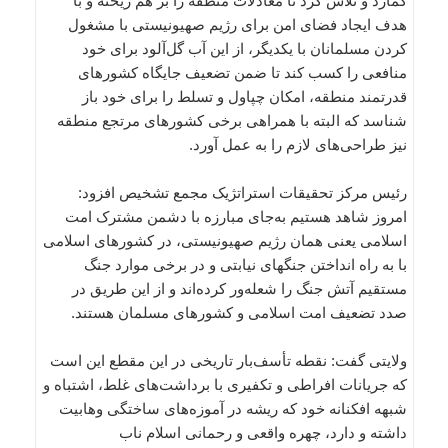
گمارد و تلاش کرد تا معادلات منطقه را بر هم ریخته و با
هدف ایجاد فضای امن برای رژیم صهیونیستی با مشغول
کردن مسلمانان با یکدیگر، از این آب گل‌آلود برای خود
منافعی را کسب کند تا ضمن تضعیف جایگاه کشورهای
قدرتمند منطقه، امکان چپاول و تسلط را برای خود باز
شناسد که البته با همراهی برخی کشورهای مرتجع منطقه
نیز طراحی‌های لازم را به عمل آورد.
رئیس مرکز تحقیقات استراتژیک مجمع تشخیص افزود:
امروز شاهد هستیم به‌جای مبارزه با دشمن مشترک امت
اسلامی یعنی همان رژیم صهیونیستی، در کشورهای اسلامی
با به راه انداختن جنگهای نیابتی و در برخی موارد جنگ
مستقیم آتش جنگ را شعله‌ور کرده‌اند و از این طریق در
صدد تضعیف امت اسلامی و کشورهای مسلمان هستند.
ولایتی گفت: نقطه تأسف‌بار تاریخی در این مقطع این است
که جریانات افراطی و تکفیری با برداشت‌های غلط، اشتباه و
شبهه افکنانه خود که ریشه در آموزه‌های ساختگی وهابیت
داشته و دارد، چهره واقعی و رحمانی اسلام ناب