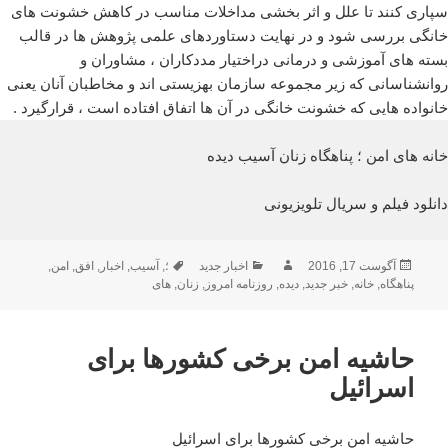
سپاری کنند تا علل و اثر بخشی مداخلات مناسب در کاهش خشونت های
خانگی بررسی شود و در نهایت دستاوردهای علمی پژوهش ها در قالب
بسته های آموزشی و درمانی دراختیار مددکاران ، مشاوران و
روانشناسانی که زیر مجموعه سازمان بهزیستی اند و مخاطبان آنان یعنی
خانواده هایی که خشونت خانگی در آن ها اتفاق افتاده است ، قرارگیرد .
خانه های امن ؛ پناهگاه زنان آسیب دیده
دانلود فیلم و سریال تلویزیونی
ارسال
نویسنده
دسته‌ها
برچسب‌ها
آگوست 17, 2016
اخبار جدید
؛
,
آسیب
,
اخبار
,
افق
,
امن
,
شده
پناهگاه
,
خانه
,
خبر جدید
,
دیده
,
روزنامه امروز
,
زنان
,
های
در
حاشیه امن برخی کشورها برای
اسرائیل
حاشیه امن برخی کشورها برای اسرائیل