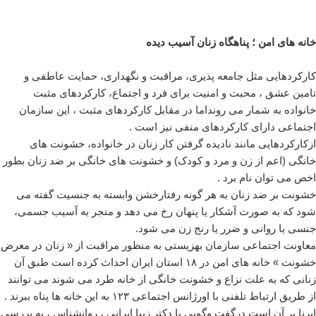
خانه های امن ؛ پناهگاه زنان آسیب دیده
کارکردهایی مثل جامعه پذیری، مراقبت و نگهداری، حمایت عاطفی و
تامین عشق ، محبت و امنیت برای فرد و اجتماع، کارکردهای مثبت
خانواده به شمار می رونداما در مقابل کارکردهای مثبت ، این سازمان
اجتماعی دارای کارکردهای منفی نیز است .
ازکارکردهایی مانند نادیده گرفتن کار زنان در خانواده، خشونت های
خانگی (اعم از زن و مرد و کودک) و خشونت های خانگی بر ضد زنان بطور
اخص می توان نام برد .
خشونت بر ضد زنان به هر گونه رفتارخشن وابسته به جنسیت گفته می
شود که به صورت آشکار یا پنهان رخ می دهد و منجر به آسیب جسمی،
جنسی یا روانی و ضرر یا رنج زن می شود.
معاونت اجتماعی سازمان بهزیستی به منظور مراقبت از « زنان در معرض
خشونت » خانه های امن در ۱۸ استان ایران احداث کرده است طبق آن
زنانی که به علت نزاع و خشونت خانگی از خانه طرد می شوند می توانند
از طریق ارتباط تلفنی با اورژانس اجتماعی ۱۲۳ به این خانه ها پناه ببرند .
ایرنا بر آن است درگفت وگویی با دکتر زیبا ایرانی ، روانشناس ، به بررسی