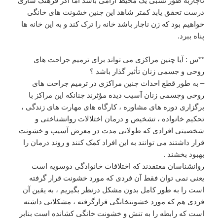
ناچاربه طور نسبی یک محیط آرامی باشد اما اگر فرهنگ سازی
درست تحقق یابد کمتر شاهد این چنین خشونت های خانگی
خواهیم بود که زن ناچار باشد خانه را ترک کند و به این خانه ها
پناه ببرد.
**س : آیا چنین مراکزی می تواند برای ترمیم جراحت های
روحی و جسمی زنان تأثیر گذار باشد ؟
– به طور قطع احداث چنین مراکزی در ترمیم جراحت های
روحی وجسمی زنان آسیب دیده مؤثرند چنانکه این مراکز با
برگزاری دوره های مشاوره ، کارگاه های مهارت های زندگی ،
تحکیم خانواده ، تشخیص و درمان اختلالات روانشناختی و
شخصیتی افرادی که طولانی مدت در معرض آسیب و خشونت
قرار داشتند می توانند به این افراد کمک کنند و روند درمان را
بهبود بخشند .
روانشناسان معتقدند که اختلافات خانوادگی دوسویه است
یعنی نمی توان فقط آن فردی که مورد خشونت قرار گرفته
است را به طور کامل بدون مشکل درنظر بگیریم ، به یقین آن
فردی هم که مورد خشونتخانگی قرارگرفته ، مشکلاتی داشته
است که رابطه را به تنش و خشونت خانگی کشانده است بنابر