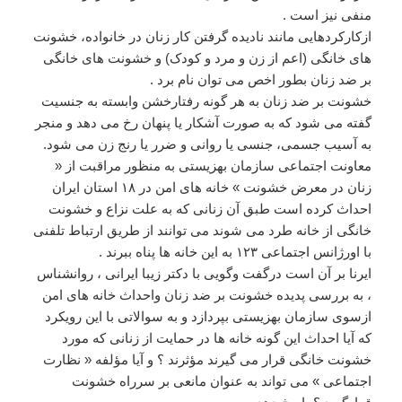
منفی نیز است .
ازکارکردهایی مانند نادیده گرفتن کار زنان در خانواده، خشونت
های خانگی (اعم از زن و مرد و کودک) و خشونت های خانگی
بر ضد زنان بطور اخص می توان نام برد .
خشونت بر ضد زنان به هر گونه رفتارخشن وابسته به جنسیت
گفته می شود که به صورت آشکار یا پنهان رخ می دهد و منجر
به آسیب جسمی، جنسی یا روانی و ضرر یا رنج زن می شود.
معاونت اجتماعی سازمان بهزیستی به منظور مراقبت از «
زنان در معرض خشونت » خانه های امن در ۱۸ استان ایران
احداث کرده است طبق آن زنانی که به علت نزاع و خشونت
خانگی از خانه طرد می شوند می توانند از طریق ارتباط تلفنی
با اورژانس اجتماعی ۱۲۳ به این خانه ها پناه ببرند .
ایرنا بر آن است درگفت وگویی با دکتر زیبا ایرانی ، روانشناس
، به بررسی پدیده خشونت بر ضد زنان واحداث خانه های امن
ازسوی سازمان بهزیستی بپردازد و به سوالاتی با این رویکرد
که آیا احداث این گونه خانه ها در حمایت از زنانی که مورد
خشونت خانگی قرار می گیرند مؤثرند ؟ و آیا مؤلفه « نظارت
اجتماعی » می تواند به عنوان مانعی بر سرراه خشونت