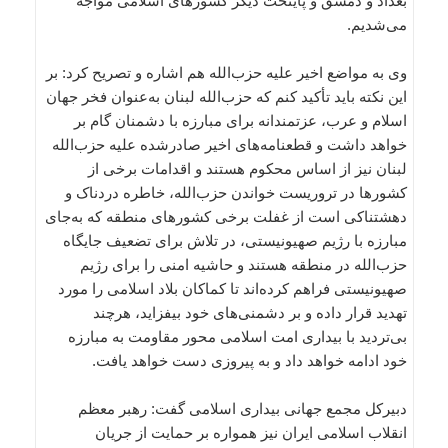
بغداد و دمشق و پایتخت دیگر کشورهای اسلامی مواجه
می‌شدیم.
وی به مواضع اخیر علیه حزب‌الله هم اشاره و تصریح کرد: بر
این نکته باید تأکید کنم که حزب‌الله لبنان به‌عنوان فخر جهان
اسلام و عرب، عزتمندانه برای مبارزه با دشمنان گام بر
خواهد داشت و قطعنامه‌های اخیر صادرشده علیه حزب‌الله
لبنان نیز از اساس محکوم هستند و اقدامات برخی از
کشورها در تروریست خواندن حزب‌الله، خاطره دردناک و
دهشتناکی است از غفلت برخی کشورهای منطقه که به‌جای
مبارزه با رژیم صهیونیستی، در تلاش برای تضعیف جایگاه
حزب‌الله در منطقه هستند و حاشیه امنی را برای رژیم
صهیونیستی فراهم کرده‌اند تا کماکان بلاد اسلامی را مورد
تهدید قرار داده و بر دشمنی‌های خود بیفزاید، هرچند
بی‌تردید با بیداری امت اسلامی محور مقاومت به مبارزه
خود ادامه خواهد داد و به پیروزی دست خواهد یافت.
دبیرکل مجمع جهانی بیداری اسلامی گفت: رهبر معظم
انقلاب اسلامی ایران نیز همواره بر حمایت از جریان