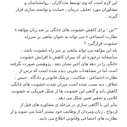
این لازم است که وی توسط مددکاران ، روانشناسان و
مشاوران مورد تحلیل، درمان ، حمایت و توانمند سازی قرار
گیرند .
**س : برای کاهش خشونت های خانگی بر ضد زنان مؤلفه «
نظارت اجتماعی » می تواند به عنوان مانعی بر سرراه
خشونت قرارگیرد ؟
بله این مؤلفه می تواند مانعی بر سر راه خشونت باشد ،
متأسفانه درحوزه ای که میزان کاهش یا افزایش خشونت
خانگی را در دهه های اخیر نشان دهد ، پژوهشی صورت نگرفته
است اما در مشاهدات تجربی دیده شده است که ترس از
نظارت اجتماعی ، شکایت ، پزشک قانونی و دادگاه ، حبس ،
شلاق ، دیه سبب شده است میزان شدت خشونت های خانگی
کاهش یابد و گاهی این خشونت ها از شکل فیزیکی به خشونت
کلامی و تحقیر تغییر شکل می دهد .
بنابر این با آگاهی سازی در مرحله ی مشاوره های قبل از
ازدواج ، زنان ومردان از وظایف خود بیشتر آشنا می شوند و از
نظارت های اجتماعی وقانونی اطلاع می یابند .