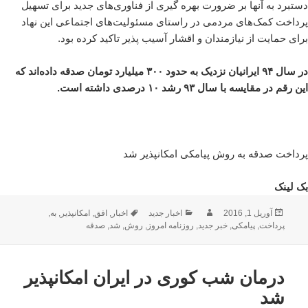
دستبرد به آنها بر ضرورت بهره گیری از فناوری‌های جدید برای تسهیل
پرداخت کمک‌های مردمی در راستای مسئولیت‌های اجتماعی این نهاد
برای حمایت از نیازمندان و اقشار آسیب پذیر تاکید کرده بود.
در سال ۹۴ ایرانیان نزدیک به حدود ۳۰۰ میلیارد تومان صدقه داده‌اند که
این رقم در مقایسه با سال ۹۳ رشد ۱۰ درصدی داشته است.
پرداخت صدقه به روش پیامکی امکانپذیر شد
بک لینک
ارسال
نویسنده
دسته‌ها
برچسب‌ها
آوریل 1, 2016
اخبار جدید
اخبار
,
افق
,
امکانپذیر
,
به
,
شده
پرداخت
,
پیامکی
,
خبر جدید
,
روزنامه امروز
,
روش
,
شد
,
صدقه
در
درمان شب کوری در ایران امکانپذیر
شد