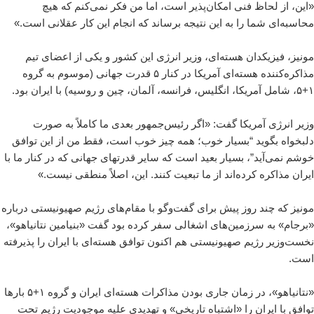
«این، از لحاظ فنی امکان‌پذیر است، اما من فکر نمی‌کنم که هیچ
محاسبه‌ای شما را به این نتیجه برساند که انجام این کار عقلانی است.»
مونیز، فیزیکدان هسته‌ای، وزیر انرژی این کشور و یکی از اعضای تیم
مذاکره‌کننده هسته‌ای آمریکا در کنار ۵ قدرت جهانی (موسوم به گروه
۱+۵، شامل آمریکا، انگلیس، فرانسه، آلمان، چین و روسیه) با ایران بود.
وزیر انرژی آمریکا گفت: «اگر رئیس‌جمهور بعدی ما کاملاً به صورت
دلبخواه بگوید “بسیار خوب؛ همه چیز خوب است، فقط من از این توافق
خوشم نمی‌آید”، بسیار بعید است که سایر قدرتهای جهانی که در کنار ما با
ایران مذاکره‌ کرده‌اند از ما تبعیت کنند. این، اصلاً منطقی نیست.»
مونیز که چند روز پیش برای گفت‌وگو با مقام‌های رژیم صهیونیستی درباره
«برجام» به سرزمین‌های اشغالی سفر کرده بود گفت «بنیامین نتانیاهو»،
نخست‌وزیر رژیم صهیونیستی هم اکنون توافق هسته‌ای با ایران را پذیرفته
است.
«نتانیاهو»، در زمان جاری بودن مذاکرات هسته‌ای ایران و گروه ۱+۵ بارها
توافق با ایران را «اشتباه تاریخی» و تهدیدی علیه موجودیت رژیم تحت