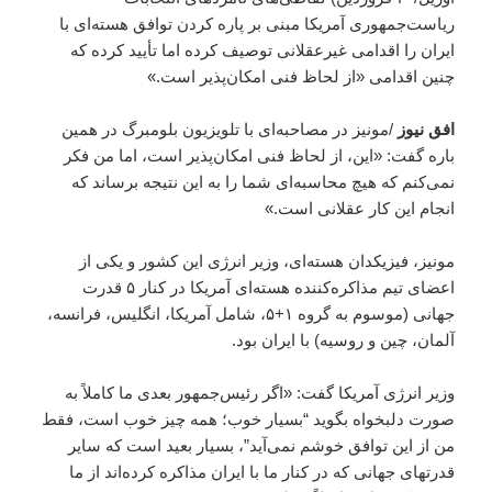
ریاست‌جمهوری آمریکا مبنی بر پاره کردن توافق هسته‌ای با
ایران را اقدامی غیرعقلانی توصیف کرده اما تأیید کرده که
چنین اقدامی «از لحاظ فنی امکان‌پذیر است.»
افق نیوز
/مونیز در مصاحبه‌ای با تلویزیون بلومبرگ در همین
باره گفت: «این، از لحاظ فنی امکان‌پذیر است، اما من فکر
نمی‌کنم که هیچ محاسبه‌ای شما را به این نتیجه برساند که
انجام این کار عقلانی است.»
مونیز، فیزیکدان هسته‌ای، وزیر انرژی این کشور و یکی از
اعضای تیم مذاکره‌کننده هسته‌ای آمریکا در کنار ۵ قدرت
جهانی (موسوم به گروه ۱+۵، شامل آمریکا، انگلیس، فرانسه،
آلمان، چین و روسیه) با ایران بود.
وزیر انرژی آمریکا گفت: «اگر رئیس‌جمهور بعدی ما کاملاً به
صورت دلبخواه بگوید “بسیار خوب؛ همه چیز خوب است، فقط
من از این توافق خوشم نمی‌آید”، بسیار بعید است که سایر
قدرتهای جهانی که در کنار ما با ایران مذاکره‌ کرده‌اند از ما