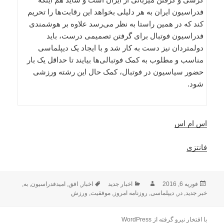
فدراسیون ایران به هر دلیلی بخواهد این رقابت‌ها را تحریم
کند که در همین راستا به نظر می‌رسد علاوه بر هوشمندی
فدراسیون فوتبال برای گرفتن تصمیمی درست، باید
دولمتردان نیز دست به کار شد و با ایجاد یک دیپلماسی
مناسب و مطلوب به کمک فوتبالی‌ها بیایند تا حداقل یک بار
حضور سیاسیون در فوتبال، کمک حال این رشته ورزشی
شود.
اس ام اس
فانتزی
ارسال
نویسنده
دسته‌ها
برچسب‌ها
فوریه 6, 2016
اخبار جدید
اخبار
,
افق
,
امیدفدراسیون
,
به
,
شده
خبر جدید
,
در
,
دیپلماسی
,
روزنامه امروز
,
موفقیت
,
ورزش
در
با افتخار نیرو گرفته از WordPress