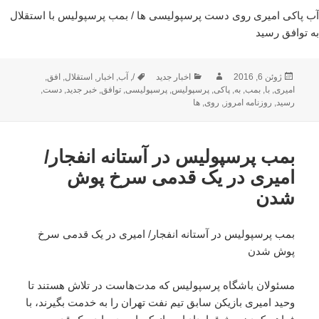
آب پاکی امیری روی دست پرسپولیسی ها / بمب پرسپولیس با استقلال
به توافق رسید
ارسال
نویسنده
دسته‌ها
برچسب‌ها
ژوئن 6, 2016
اخبار جدید
/
,
آب
,
اخبار
,
استقلال
,
افق
,
شده
امیری
,
با
,
بمب
,
به
,
پاکی
,
پرسپولیس
,
پرسپولیسی
,
توافق
,
خبر جدید
,
دست
,
در
رسید
,
روزنامه امروز
,
روی
,
ها
بمب پرسپولیس در آستانه انفجار/
امیری در یک قدمی سرخ پوش
شدن
بمب پرسپولیس در آستانه انفجار/ امیری در یک قدمی سرخ
پوش شدن
مسئولان باشگاه پرسپولیس که مدت‌هاست در تلاش هستند تا
وحید امیری بازیکن سابق تیم نفت تهران را به خدمت بگیرند، با