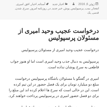
ارسال
نویسنده
دسته‌ها
برچسب‌ها
ژوئن 6, 2016
اخبار جدید
آستانه
,
اخبار
,
افق
,
امیری
,
شده
انفجار
,
بمب
,
پرسپولیس
,
پوش
,
خبر جدید
,
در
,
روزنامه امروز
,
سرخ
,
شدن
,
در
قدمی
,
یک
درخواست عجیب وحید امیری از
مسئولان پرسپولیس
درخواست عجیب وحید امیری از مسئولان پرسپولیس
پرسپولیس به دنبال جذب وحید امیری است اما او هنوز جواب
قاطعی به سرخ پوشان نداده است.
امیری در گفتگو با مسئولان باشگاه پرسپولیس درخواست
مبلغ دو میلیارد تومان برای یک فصل حضور در این تیم کرده
است. این در حالی است که سرخ ها اعلام کرده اند این مبلغ را
برای دو فصل حضور امیری در پرسپولیس پرداخت خواهند کرد.