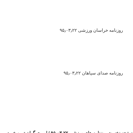
روزنامه خراسان ورزشی ۹۵٫۰۳٫۲۲
روزنامه صدای سپاهان ۹۵٫۰۳٫۲۲
صفحه نخست روزنامه های ورزشی ۹۵٫۰۳٫۲۲ / امیری گران ترین خرید