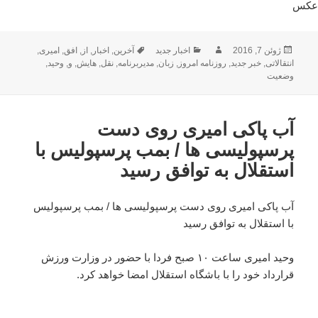
عکس
ارسال
نویسنده
دسته‌ها
برچسب‌ها
ژوئن 7, 2016
اخبار جدید
آخرین
,
اخبار
,
از
,
افق
,
امیری
,
شده
انتقالاتی
,
خبر جدید
,
روزنامه امروز
,
زبان
,
مدیربرنامه
,
نقل
,
هایش
,
و
,
وحید
,
در
وضعیت
آب پاکی امیری روی دست
پرسپولیسی ها / بمب پرسپولیس با
استقلال به توافق رسید
آب پاکی امیری روی دست پرسپولیسی ها / بمب پرسپولیس
با استقلال به توافق رسید
وحید امیری ساعت ۱۰ صبح فردا با حضور در وزارت ورزش
قرارداد خود را با باشگاه استقلال امضا خواهد کرد.