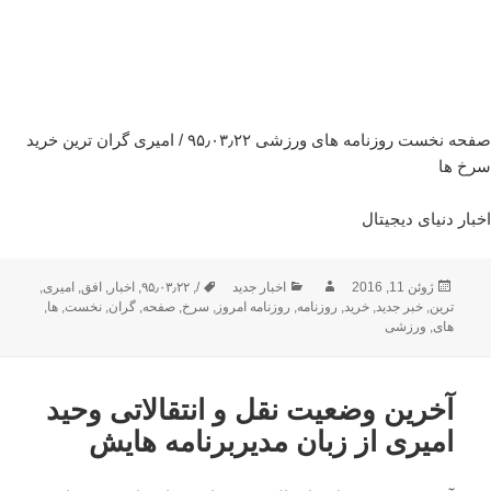
صفحه نخست روزنامه های ورزشی ۹۵٫۰۳٫۲۲ / امیری گران ترین خرید
سرخ ها
اخبار دنیای دیجیتال
ارسال
نویسنده
دسته‌ها
برچسب‌ها
ژوئن 11, 2016
اخبار جدید
/
,
۹۵٫۰۳٫۲۲
,
اخبار
,
افق
,
امیری
,
شده
ترین
,
خبر جدید
,
خرید
,
روزنامه
,
روزنامه امروز
,
سرخ
,
صفحه
,
گران
,
نخست
,
ها
,
در
های
,
ورزشی
آخرین وضعیت نقل و انتقالاتی وحید
امیری از زبان مدیربرنامه هایش