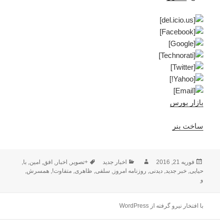
بازار بورس
ساخت بنر
ارسال
نویسنده
دسته‌ها
برچسب‌ها
فوریه 21, 2016
اخبار جدید
+تصویر
,
اخبار
,
افق
,
امین
,
با
,
شده
حیایی
,
خبر جدید
,
دیدنی
,
روزنامه امروز
,
سلفی
,
ظاهری
,
متفاوت!
,
همسرش
,
در
و
با افتخار نیرو گرفته از WordPress