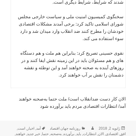
شدند که شرایط، شرایط دیگری است.
سخنگوی کمیسیون امنیت ملی و سیاست خارجی مجلس
شورای اسلامی تاکید کرد: برخی آمدند مشکلات اقتصادی
خودشان را مطرح کنند ضد انقلاب وارد میدان شد و دارد
سوء استفاده می کند.
نقوی حسینی تصریح کرد: بنابراین هم ملت و هم دستگاه
های و هم مسئولان باید در این زمینه نقش ایفا کنند و در
روزهای آینده به صحنه خواهند آمد و این توطئه و نقشه
دشمنان را نقش بر آب خواهند کرد.
الان کار دست ضدانقلاب است/ ملت حتما به‌صحنه خواهند
آمد/ انتظارات اقتصادی مردم باید برآورده شود
ارسال
نویسنده
دسته‌ها
برچسب‌ها
ژانویه 2, 2018
روزنامه جهان اقتصاد
آمد
,
اخبار
,
است
,
شده
افق
,
اقتصادی
,
الان
,
انتظارات
,
باید
,
برآورده
,
به‌صحنه
,
حتما
,
خبر جدید
,
خواهند
,