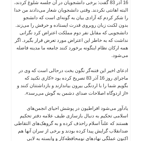
16 آذر 83 گفت: برخی دانشجویان در آن جلسه شلوغ کردند،
البته اهانتی نکردند. وقتی دانشجویان شعار می‌دادند من خدا
را شکر کردم که آزادی بیان به گونه‌ای است که دانشجو
بدون لکنت زبان روبروی قدرت ایستاده و حرفش را می‌زند.
دانشجویی که مقابل نفر دوم مملکت اعتراض کرد نگرانی
نداشت که به خاطر این اعتراض مورد تعرض قرار بگیرد. اگر
همه ارکان نظام اینگونه برخورد کنند جامعه ما مدینه فاضله
می‌شود.
ادعای اخیر این فتنه‌گر نگون بخت درحالی است که وی در
ماجرای روز 16 آذر 83 تصریح کرده بود «کاری نکنید که
بگویم شما را با اردنگی بیرون بیاندازند و بازداشتتان کنند و
«از اردوگاه اصلاحات صدای دشمن به گوش می‌رسد».
یادآور می‌شود افراطیون در پوشش احیای انجمن‌های
اسلامی تحکیم به دنبال بازسازی طیف علامه دفتر تحکیم
هستند که علناً اسلام راحذف کرده و به گروهک‌های التقاطی
ضدانقلاب گرایش پیدا کرده بودند و برخی از سران آنها هم
اکنون عملگی نهادهای نومحافظه‌کار و وابسته به لابی