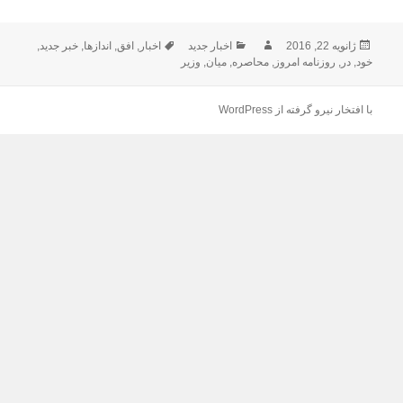
ارسال
نویسنده
دسته‌ها
برچسب‌ها
ژانویه 22, 2016
اخبار جدید
اخبار
,
افق
,
اندازها
,
خبر جدید
,
شده
خود
,
در
,
روزنامه امروز
,
محاصره
,
میان
,
وزیر
در
با افتخار نیرو گرفته از WordPress