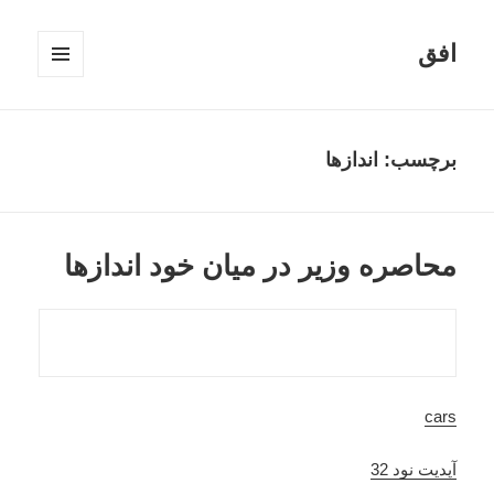
افق
فهرست
و
ابزارک‌ها
برچسب:
اندازها
محاصره وزیر در میان خود اندازها
cars
آپدیت نود 32