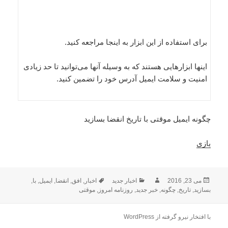
برای استفاده از این ابزار به اینجا مراجعه کنید.
اینها ابزارهایی هستند که به وسیله آنها می‌توانید تا حد زیادی
امنیت و سلامت ایمیل آدرس خود را تضمین کنید.
چگونه ایمیل موقتی با تاریخ انقضا بسازید
بازی
ارسال
نویسنده
دسته‌ها
برچسب‌ها
می 23, 2016
اخبار جدید
اخبار
,
افق
,
انقضا
,
ایمیل
,
با
,
شده
بسازید
,
تاریخ
,
چگونه
,
خبر جدید
,
روزنامه امروز
,
موقتی
در
با افتخار نیرو گرفته از WordPress