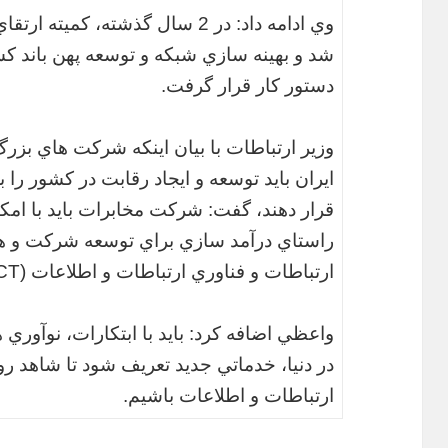
وي ادامه داد: در 2 سال گذشته، ك
شد و بهينه سازي شبكه و توسعه پهن باند ك
دستور كار قرار گرفت.
وزير ارتباطات با بيان اينكه شركت هاي ب
ايران بايد توسعه و ايجاد رقابت در كشور را ب
قرار دهند، گفت: شركت مخابرات بايد با امكان
راستاي درآمد سازي براي توسعه شركت و ه
ارتباطات و فناوري ارتباطات و اطلاعات (ICT) اقدام كند.
واعظي اضافه كرد: بايد با ابتكارات، نوآوري 
در دنيا، خدماتي جديد تعريف شود تا شاهد ر
ارتباطات و اطلاعات باشيم.