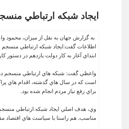
ايجاد شبكه ارتباطي منسجم
به گزارش جهان به نقل از میزان، محمود وا
اطلاعات گفت:ايجاد شبكه ارتباطي منسجم و
ابتداي آغاز به كار دولت يازدهم در دستور كا
واعظي گفت: شبكه هاي ارتباطي منسجم در ح
است كه در سال هاي گذشته، اقدام هاي پراك
براي رفع نياز مردم انجام شده بود.
وي، هدف اصلي ايجاد شبكه ارتباطي منسجم 
مناسب، هم راستا با سياست هاي اقتصاد مقا