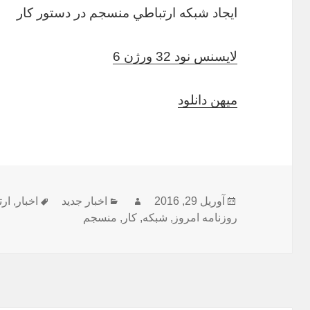
ايجاد شبكه ارتباطي منسجم در دستور کار
لایسنس نود 32 ورژن 6
میهن دانلود
ارسال
نویسنده
دسته‌ها
برچسب‌ه
آوریل 29, 2016
اخبار جدید
اخبار
,
ار
شده
روزنامه امروز
,
شبكه
,
کار
,
منسجم
در