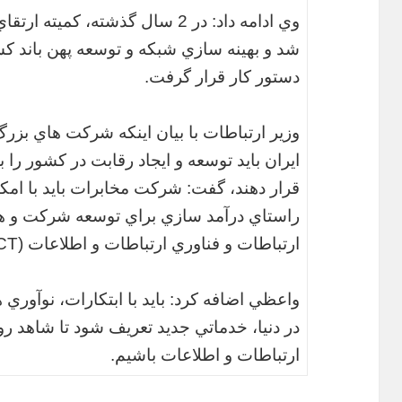
وي ادامه داد: در 2 سال گذشته، ك
شد و بهينه سازي شبكه و توسعه پهن باند ك
دستور كار قرار گرفت.
وزير ارتباطات با بيان اينكه شركت هاي ب
ايران بايد توسعه و ايجاد رقابت در كشور را ب
قرار دهند، گفت: شركت مخابرات بايد با امكان
راستاي درآمد سازي براي توسعه شركت و ه
ارتباطات و فناوري ارتباطات و اطلاعات (ICT) اقدام كند.
واعظي اضافه كرد: بايد با ابتكارات، نوآوري 
در دنيا، خدماتي جديد تعريف شود تا شاهد ر
ارتباطات و اطلاعات باشيم.