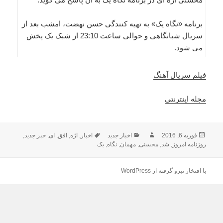
برنامه «نگاه یک» به تهیه کنندگی حسن نهضت، امشب بعد از
سریال شبانگاهی و حوالی ساعت 23:10 از شبک یک پخش
می شود.
فیلم سریال آهنگ
مجله اینترنتی
ارسال
نویسنده
دسته‌ها
برچسب‌ها
فوریه 6, 2016
اخبار جدید
اخبار
,
اژه
,
افق
,
ای
,
خبر جدید
,
شده
روزنامه امروز
,
شد
,
محسنی
,
مهمان
,
نگاه
,
یک
در
با افتخار نیرو گرفته از WordPress