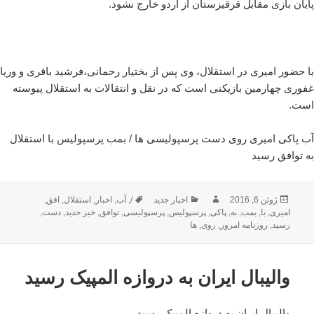
پایان بازی مقابل قرقیزستان از اردو خارج نشود.
با حضور امیری در استقلال، وی پس از بختیار رحمانی،فرشید باقری و وریا
غفوری چهارمین بازیکنی است که در نقل و انتقالات به استقلال پیوسته
است.
آب پاکی امیری روی دست پرسپولیسی ها / بمب پرسپولیس با استقلال
به توافق رسید
ارسال
نویسنده
دسته‌ها
برچسب‌ها
ژوئن 6, 2016
اخبار جدید
/
,
آب
,
اخبار
,
استقلال
,
افق
,
شده
امیری
,
با
,
بمب
,
به
,
پاکی
,
پرسپولیس
,
پرسپولیسی
,
توافق
,
خبر جدید
,
دست
,
در
رسید
,
روزنامه امروز
,
روی
,
ها
والیبال ایران به دروازه المپیک رسید
والیبال ایران به دروازه المپیک رسید