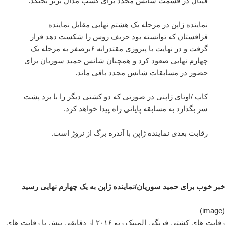
فینال در قسمت شانس مجدد برای کسب مدال برنز بجنگد.
نماینده ژاپن در مرحله یک هشتم نهایی مقابل نماینده
قزاقستان که توانسته بود حریف روس را شکست دهد قرار
گرفت و در نهایت با پیروزی مقتدرانه ۶برصفر به مرحله یک
چهارم نهایی صعود کرد و همچنان شانس حمید سوریان برای
حضور در مسابقات شانس مجدد باقی ماند.
کاپ /اوتای ژاپنی در صورتی که دو کشتی دیگر را با برد پشت
سر بگذارد به مسابقه پایانی راه پیدا خواهد کرد.
رقابت بعدی نماینده ژاپن با آندره برگ از نروژ است.
خبر خوب برای حمید سوریان/نماینده ژاپن به یک چهارم نهایی رسید
(image)
رقابت های کشتی فرنگی المپیک ریو ۲۰۱۶ از دقایقی پیش با رقابت های