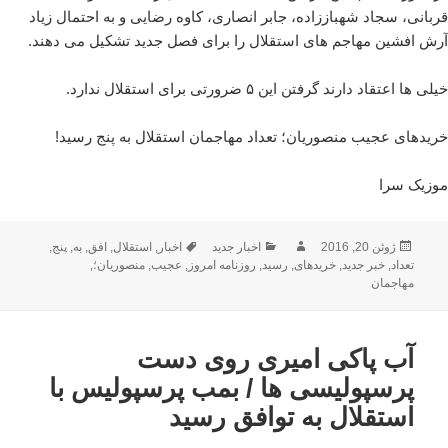
قربانی، سجاد شهباززاده، جابر انصاری، کاوه رضایی و به احتمال زیاد
آرش افشین مهاجم های استقلال را برای فصل جدید تشکیل می دهند.
خیلی ها اعتقاد دارند گرفتن این ۵ ضرورتی برای استقلال ندارد.
خریدهای عجیب منصوریان؛ تعداد مهاجمان استقلال به پنج رسید!
موزیک سرا
ارسال
نویسنده
دسته‌ها
برچسب‌ها
ژوئن 20, 2016
اخبار جدید
اخبار
,
استقلال
,
افق
,
به
,
پنج
,
شده
تعداد
,
خبر جدید
,
خریدهای
,
رسید
,
روزنامه امروز
,
عجیب
,
منصوریان؛
,
در
مهاجمان
آب پاکی امیری روی دست
پرسپولیسی ها / بمب پرسپولیس با
استقلال به توافق رسید