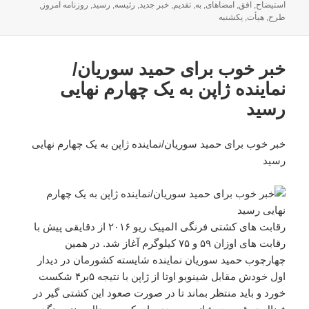
شده
استیضاح
,
افق
,
امضاهای
,
به
,
تقدیم
,
خبر جدید
,
رئیسه
,
رسید
,
روزنامه امروز
,
در
طرح
,
هیأت
,
یکشنبه
خبر خوب برای حمید سوریان/
نماینده ژاپن به یک چهارم نهایی
رسید
خبر خوب برای حمید سوریان/نماینده ژاپن به یک چهارم نهایی
رسید
رقابت های کشتی فرنگی المپیک ریو ۲۰۱۶ از دقایقی پیش با
رقابت های اوزان ۵۹ و ۷۵ کیلوگرم آغاز شد. در همین
چهارچوب حمید سوریان نماینده شایسته کشورمان در دیدار
اول خودش مقابل شینوبو اوتا از ژاپن با نتیجه ۵بر۴ شکست
خورد و باید منتظر بماند تا در صورت صعود این کشتی گیر در