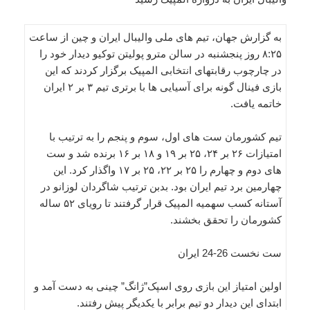
به گزارش جهان، تیم های ملی والیبال ایران و چین از ساعت
۸:۲۵ روز پنجشنبه در سالن مترو پولیتن توکیو دیدار خود را
در چارچوب رقابتهای انتخابی المپیک برگزار کردند که این
بازی فینال گونه برای آسیایی ها با برتری تیم ۳ بر ۲ ایران
خاتمه یافت.
تیم کشورمان ست های اول، سوم و پنجم را به ترتیب با
امتیازات ۲۶ بر ۲۴، ۲۵ بر ۱۹ و ۱۸ بر ۱۶ برنده شد و ست
های دوم و چهارم را ۲۵ بر ۲۲، ۲۵ بر ۱۷ واگذار کرد. این
چهارمین برد تیم ایران بود. بدبن ترتیب شاگردان لوزانو در
آستانه کسب سهمیه المپیک قرار گرفتند تا رویای ۵۲ ساله
کشورمان را تحقق بخشند.
ست نخست 26-24 ایران
اولین امتیاز این بازی روی اسپک”ژانگ” چینی به دست آمد و
ابتدای این دیدار دو تیم برابر با یکدیگر پیش رفتند.