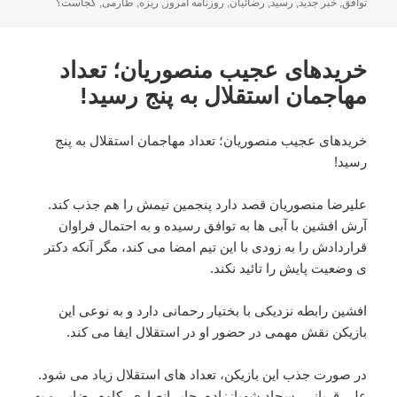
شده
توافق
,
خبر جدید
,
رسید
,
رضائیان
,
روزنامه امروز
,
ریزه
,
طارمی
,
کجاست؟
در
خریدهای عجیب منصوریان؛ تعداد
مهاجمان استقلال به پنج رسید!
خریدهای عجیب منصوریان؛ تعداد مهاجمان استقلال به پنج
رسید!
علیرضا منصوریان قصد دارد پنجمین تیمش را هم جذب کند.
آرش افشین با آبی ها به توافق رسیده و به احتمال فراوان
قراردادش را به زودی با این تیم امضا می کند، مگر آنکه دکتر
ی وضعیت پایش را تائید نکند.
افشین رابطه نزدیکی با بختیار رحمانی دارد و به نوعی این
بازیکن نقش مهمی در حضور او در استقلال ایفا می کند.
در صورت جذب این بازیکن، تعداد های استقلال زیاد می شود.
علی قربانی، سجاد شهباززاده، جابر انصاری، کاوه رضایی و به