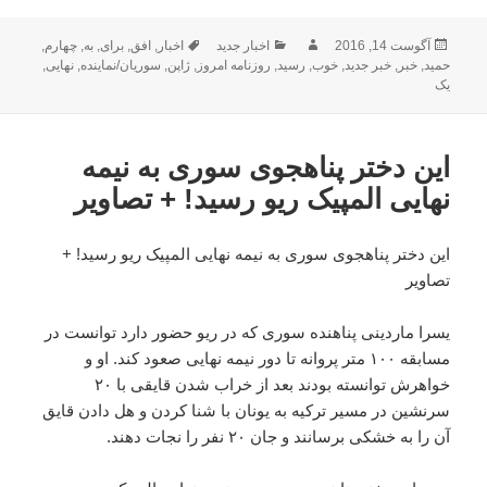
ارسال
نویسنده
دسته‌ها
برچسب‌ها
آگوست 14, 2016
اخبار جدید
اخبار
,
افق
,
برای
,
به
,
چهارم
,
شده
حمید
,
خبر
,
خبر جدید
,
خوب
,
رسید
,
روزنامه امروز
,
ژاپن
,
سوریان/نماینده
,
نهایی
,
در
یک
این دختر پناهجوی سوری به نیمه
نهایی المپیک ریو رسید! + تصاویر
این دختر پناهجوی سوری به نیمه نهایی المپیک ریو رسید! +
تصاویر
یسرا ماردینی پناهنده سوری که در ریو حضور دارد توانست در
مسابقه ۱۰۰ متر پروانه تا دور نیمه نهایی صعود کند. او و
خواهرش توانسته بودند بعد از خراب شدن قایقی با ۲۰
سرنشین در مسیر ترکیه به یونان با شنا کردن و هل دادن قایق
آن را به خشکی برسانند و جان ۲۰ نفر را نجات دهند.