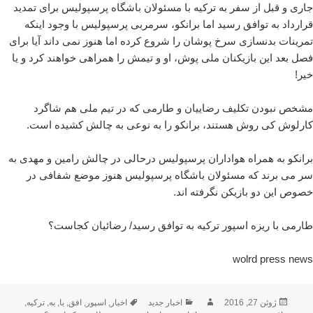
جاری و قبل از سفر به ترکیه با مسئولان باشگاه پرسپولیس برای تمدید
قرارداد به توافق رسید اما برانکو، سرمربی پرسپولیس با وجود اینکه
تمرینات بدنسازی سرخ پوشان را شروع کرده اما هنوز نمی داند آیا برای
فصل بعد این بازیکنان ملی پوش، او و تیمش را همراهی خواهند کرد و یا
خیر!
مشخص نبودن تکلیف رضاییان و طارمی که در تیم ملی هم شاگرد
کارلوش کی روش هستند، برانکو را به نوعی به چالش کشیده است.
برانکو به همراه هواداران پرسپولیس درحالی در چالش رامین و مهدی به
سر می برند که مسئولان باشگاه پرسپولیس هنوز موضع شفافی در
خصوص این دو بازیکن نگرفته اند.
طارمی با ریزه اسپور ترکیه به توافق رسید/ رضائیان کجاست؟
wolrd press news
ارسال
نویسنده
دسته‌ها
برچسب‌ها
ژوئن 27, 2016
اخبار جدید
اخبار
,
اسپور
,
افق
,
با
,
به
,
ترکیه
,