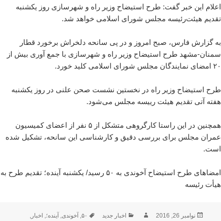
اعلام این خبر گفت: طرح استیضاح وزیر راه و شهرسازی روز یکشنبه
تقدیم هیئت‌رئیسه مجلس شورای اسلامی خواهد شد.
به گزارش فارس، صبح امروز و در پی سانحه دلخراش برخورد قطار
سمنان-مشهد طرح استیضاح وزیر راه و شهرسازی با جمع آوری بیش از
۲۰ امضای نمایندگان مجلس شورای اسلامی کلید خورد.
طرح استیضاح وزیر راه در نخستین نشست صحن علنی در روز یکشنبه
هفته آتی تقدیم هیئت رییسه مجلس می‌شود.
همچنین در این راستا کارگروهی متشکل از ۵ نفر از اعضای کمیسیون
عمران مجلس برای بررسی دقیق و کارشناسی این سانحه، تشکیل شده
است.
امضاهای طرح استیضاح آخوندی به ۵۰ رسید/ یکشنبه آینده؛ تقدیم طرح به
هیأت رئیسه
ارسال
نویسنده
دسته‌ها
برچسب‌ها
نوامبر 26, 2016
اخبار جدید
۵۰
,
آخوندی
,
آینده؛
,
اخبار
,