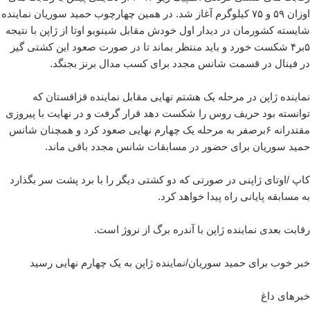
اوزان ۵۹ و ۷۵ کیلوگرم آغاز شد. در همین چهارچوب حمید سوریان نماینده
شایسته کشورمان در دیدار اول خودش مقابل شینوبو اوتا از ژاپن با نتیجه
۵بر۴ شکست خورد و باید منتظر بماند تا در صورت صعود این کشتی گیر
در فینال در قسمت شانس مجدد برای کسب مدال برنز بجنگد.
نماینده ژاپن در مرحله یک هشتم نهایی مقابل نماینده قزاقستان که
توانسته بود حریف روس را شکست دهد قرار گرفت و در نهایت با پیروزی
مقتدرانه ۶برصفر به مرحله یک چهارم نهایی صعود کرد و همچنان شانس
حمید سوریان برای حضور در مسابقات شانس مجدد باقی ماند.
کاپ /اوتای ژاپنی در صورتی که دو کشتی دیگر را با برد پشت سر بگذارد
به مسابقه پایانی راه پیدا خواهد کرد.
رقابت بعدی نماینده ژاپن با آندره برگ از نروژ است.
خبر خوب برای حمید سوریان/نماینده ژاپن به یک چهارم نهایی رسید
خبرهای داغ