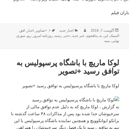
باران فیلم
ارسال
نویسنده
دسته‌ها
برچسب‌ها
آگوست 7, 2016
اخبار جدید
+
,
+تصاویر
,
اخبار
,
افق
,
شده
المپیک
,
این
,
به
,
پناهجوی
,
خبر جدید
,
دختر
,
رسید
,
روزنامه امروز
,
ریو
,
سوری
,
در
نهایی
,
نیمه
لوکا ماریچ با باشگاه پرسپولیس به
توافق رسید +تصویر
لوکا ماریچ با باشگاه پرسپولیس به توافق رسید +تصویر
به گزارش ، لوکا ماریچ که به دلیل عدم توافق مالی از
سرخپوشان جدا شده بود پس از مذاکرات ۴۸ ساعت گذشته با
برانکو ایوانکوویچ و همچنین نماینده باشگاه پرسپولیس با این
تیم به توافق رسید تا یک فصل دیگر سرخپوشان را همراهی