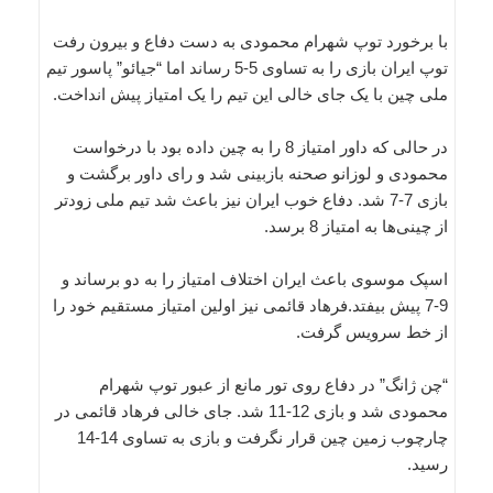
با برخورد توپ شهرام محمودی به دست دفاع و بیرون رفت
توپ ایران بازی را به تساوی 5-5 رساند اما “جیائو” پاسور تیم
ملی چین با یک جای خالی این تیم را یک امتیاز پیش انداخت.
در حالی که داور امتیاز 8 را به چین داده بود با درخواست
محمودی و لوزانو صحنه بازبینی شد و رای داور برگشت و
بازی 7-7 شد. دفاع خوب ایران نیز باعث شد تیم ملی زودتر
از چینی‌ها به امتیاز 8 برسد.
اسپک موسوی باعث ایران اختلاف امتیاز را به دو برساند و
9-7 پیش بیفتد.فرهاد قائمی نیز اولین امتیاز مستقیم خود را
از خط سرویس گرفت.
“چن ژانگ” در دفاع روی تور مانع از عبور توپ شهرام
محمودی شد و بازی 12-11 شد. جای خالی فرهاد قائمی در
چارچوب زمین چین قرار نگرفت و بازی به تساوی 14-14
رسید.