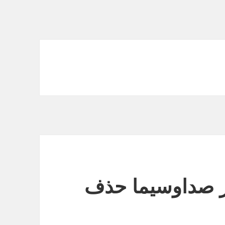
ز صداوسیما حذف