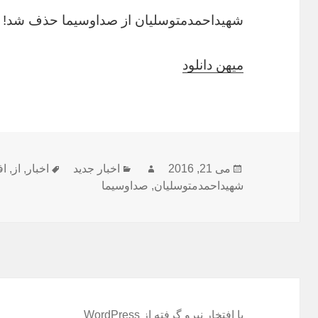
شهیداحمدمتوسلیان از صداوسیما حذف شد!
میهن دانلود
ارسال
نویسنده
دسته‌ها
برچسب‌ها
می 21, 2016
اخبار جدید
اخبار
,
از
,
اف
شده
شهیداحمدمتوسلیان
,
صداوسیما
در
با افتخار نیرو گرفته از WordPress