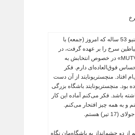
رخ
به گزارش جهان به نقل از تسنیم، ژوزه مورینیو 53 ساله که امروز (جمعه) با
اطین سرخ را بر عهده گرفت، در
گفت‌و‌گویی اختصاصی با شبکه تلویزیونی «MUTV» در خصوص انتخابش به
اس فوق‌العاده‌ای دارم. فکر
ام افتاد. منچستریونایتد از آن دست
ه بود. منچستریونایتد باشگاه بزرگی
ته باشد. فکر می‌کنم آماده این کار
 به همه چیز افتحار می‌کنم.
 از دو چشم‌انداز به باشگاه‌مان نگاه