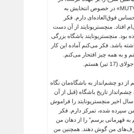
گفت‌و‌گویی اختصاصی با شبکه تلویزیونی «MUTV» در خصوص انتخابش به
اس فوق‌العاده‌ای دارم. فکر
ام افتاد. منچستریونایتد از آن دست
ه بود. منچستریونایتد باشگاه بزرگی
ته باشد. فکر می‌کنم آماده این کار
 به همه چیز افتحار می‌کنم.
 از دو چشم‌انداز به باشگاه‌مان نگاه
شم‌انداز تاریخ باشگاه (قبل از آن
ال اخیر منچستریونایتد را فراموش
ن سپرده شده، تمرکز دارم. فکر
 به قهرمانی برسم” را از دهان من
به حرف‌های من گوش دهند. همچنین من