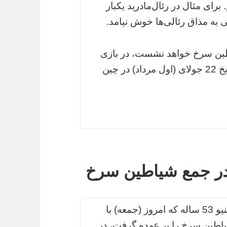
برای مثال در رئال‌مادرید یکبار
 به مذاق رئالی‌ها خوش نیامد.
ین سرخ خواهد نشست، در بازی
دوستانه مقابل دورتموند خواهد بود که در تاریخ 22 جولای (اول مرداد) در چین
در جمع شیاطین سرخ
به گزارش جهان به نقل از تسنیم، ژوزه مورینیو 53 ساله که امروز (جمعه) با
اطین سرخ را بر عهده گرفت، در