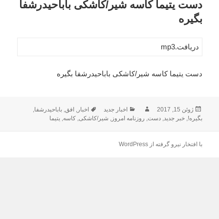
دست یتیما کاسه شیر/کاشکی باباحیدرشفا
بگیره
دریافت.mp3
دست یتیما کاسه شیر/کاشکی باباحیدرشفا بگیره
ارسال
نویسنده
دسته‌ها
برچسب‌ها
ژوئن 15, 2017
اخبار جدید
اخبار
,
افق
,
باباحیدرشفا
,
شده
بگیره!
,
خبر جدید
,
دست
,
روزنامه امروز
,
شیر/کاشکی
,
کاسه
,
یتیما
در
با افتخار نیرو گرفته از WordPress