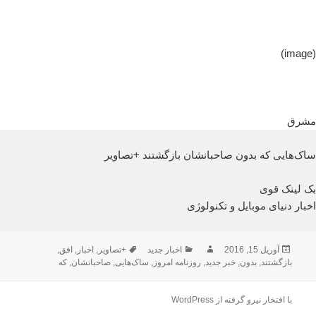
(image)
مشرق
ساک‌هایی که بدون صاحبانشان بازگشتند +تصاویر
بک لینک قوی
اخبار دنیای موبایل و تکنولوژی
ارسال
نویسنده
دسته‌ها
برچسب‌ها
آوریل 15, 2016
اخبار جدید
+تصاویر
,
اخبار
,
افق
,
شده
بازگشتند
,
بدون
,
خبر جدید
,
روزنامه امروز
,
ساک‌هایی
,
صاحبانشان
,
که
در
با افتخار نیرو گرفته از WordPress