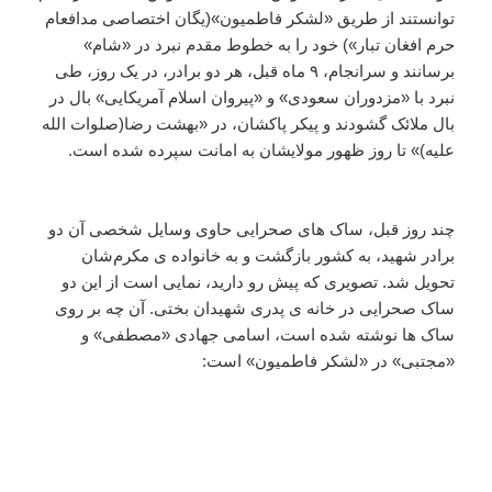
توانستند از طریق «لشکر فاطمیون»(یگان اختصاصی مدافعام
حرم افغان تبار») خود را به خطوط مقدم نبرد در «شام»
برسانند و سرانجام، ۹ ماه قبل، هر دو برادر، در یک روز، طی
نبرد با «مزدوران سعودی» و «پیروان اسلام آمریکایی» بال در
بال ملائک گشودند و پیکر پاکشان، در «بهشت رضا(صلوات الله
علیه)» تا روز ظهور مولایشان به امانت سپرده شده است.
چند روز قبل، ساک های صحرایی حاوی وسایل شخصی آن دو
برادر شهید، به کشور بازگشت و به خانواده ی مکرم‌شان
تحویل شد. تصویری که پیش رو دارید، نمایی است از این دو
ساک صحرایی در خانه ی پدری شهیدان بختی. آن چه بر روی
ساک ها نوشته شده است، اسامی جهادی «مصطفی» و
«مجتبی» در «لشکر فاطمیون» است: