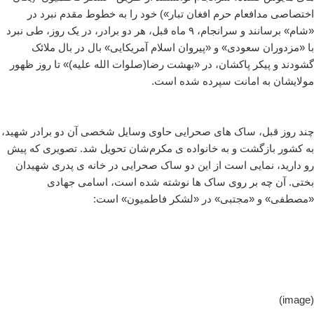
اختصاصی مدافعام حرم افغان تبار») خود را به خطوط مقدم نبرد در
«شام» برسانند و سرانجام، ۹ ماه قبل، هر دو برادر، در یک روز، طی نبرد
با «مزدوران سعودی» و «پیروان اسلام آمریکایی» بال در بال ملائک
گشودند و پیکر پاکشان، در «بهشت رضا(صلوات الله علیه)» تا روز ظهور
مولایشان به امانت سپرده شده است.
چند روز قبل، ساک های صحرایی حاوی وسایل شخصی آن دو برادر شهید،
به کشور بازگشت و به خانواده ی مکرم‌شان تحویل شد. تصویری که پیش
رو دارید، نمایی است از این دو ساک صحرایی در خانه ی پدری شهیدان
بختی. آن چه بر روی ساک ها نوشته شده است، اسامی جهادی
«مصطفی» و «مجتبی» در «لشکر فاطمیون» است:
(image)