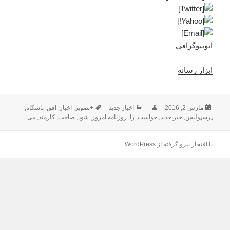
اتوبیوگرافی
ابزار رسانه
ارسال
نویسنده
دسته‌ها
برچسب‌ها
مارس 2, 2016
اخبار جدید
+تصویر
,
اخبار
,
افق
,
باشگاه
,
شده
پرسپولیس
,
خبر جدید
,
خواست
,
را
,
روزنامه امروز
,
شود
,
صاحب
,
کارمند
,
می
در
با افتخار نیرو گرفته از WordPress