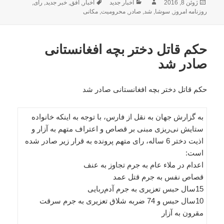
ارسال
نویسنده
دسته‌ها
برچسب‌ها
ژوئن 8, 2016
اخبار جدید
اخبار
,
افق
,
خبر جدید
,
رأی
,
شده
روزنامه امروز
,
سوشا
,
شد
,
صادر
,
محرومیت
,
مکانی
در
حکم قاتل دختر بچه افغانستانی
صادر شد
حکم قاتل دختر بچه افغانستانی صادر شد
به گزارش جهان به نقل از فارس، با توجه به اینکه خانواده
ستایش نی‌ریزی مبنی بر قصاص و اعتراف متهم به آزار و
اذیت دختر 6 ساله، رای متهم پرونده به قرار زیر صادر شده
است:
اعدام در ملاء عام به جرم تجاوز به عنف
قصاص نفس به جرم قتل عمد
15سال حبس تعزیری به جرم آدم‌ربایی
10سال حبس و 74 ضربه شلاق تعزیری به جرم سرقت
مقرون به آزار