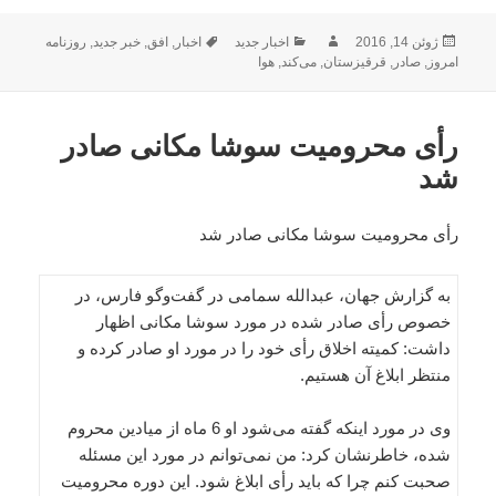
ارسال
نویسنده
دسته‌ها
برچسب‌ها
ژوئن 14, 2016
اخبار جدید
اخبار
,
افق
,
خبر جدید
,
روزنامه
شده
امروز
,
صادر
,
قرقیزستان
,
می‌کند
,
هوا
در
رأی محرومیت سوشا مکانی صادر
شد
رأی محرومیت سوشا مکانی صادر شد
به گزارش جهان، عبدالله سمامی در گفت‌وگو فارس، در
خصوص رأی صادر شده در مورد سوشا مکانی اظهار
داشت: کمیته اخلاق رأی خود را در مورد او صادر کرده و
منتظر ابلاغ آن هستیم.
وی در مورد اینکه گفته می‌شود او 6 ماه از میادین محروم
شده، خاطرنشان کرد: من نمی‌توانم در مورد این مسئله
صحبت کنم چرا که باید رأی ابلاغ شود. این دوره محرومیت