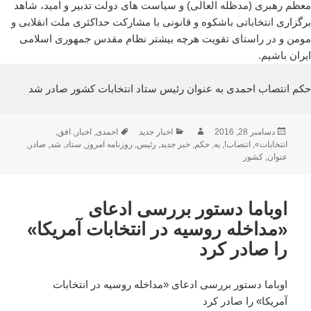
معظم رهبری (مدظله العالی) و سیاست های دولت تدبیر و امید، شاهد
برگزاری انتخاباتی باشکوه و قانونی با مشارکت حداکثری ملت انقلابی و
مومن و در راستای تقویت هرچه بیشتر نظام مقدس جمهوری اسلامی
ایران باشیم.
حکم انتصاب احمدی به عنوان رئیس ستاد انتخابات کشور صادر شد
ارسال
نویسنده
دسته‌ها
برچسب‌ها
دسامبر 28, 2016
اخبار جدید
احمدی
,
اخبار
,
افق
,
شده
انتخابات»
,
انتصاب!
,
به
,
حکم
,
خبر جدید
,
رئیس
,
روزنامه امروز
,
ستاد
,
شد
,
صادر
,
در
عنوان
,
کشور
اوباما دستور بررسی ادعای
«مداخله روسیه در انتخابات آمریکا»
را صادر کرد
اوباما دستور بررسی ادعای «مداخله روسیه در انتخابات
آمریکا» را صادر کرد