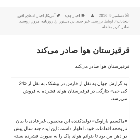
ارسال
نویسنده
دسته‌ها
برچسب‌ها
دسامبر 9, 2016
اخبار جدید
آمریکا
,
اخبار
,
ادعای
,
افق
,
شده
انتخابات»
,
اوباما
,
بررسی
,
خبر جدید
,
در
,
دستور
,
را
,
روزنامه امروز
,
روسیه
,
در
صادر
,
کرد
,
مداخله
قرقیزستان هوا صادر می‌کند
قرقیزستان هوا صادر می‌کند
به گزارش جهان به نقل از فارس در بیشکک به نقل از «24
کی جی» بتازگی در قرقیزستان هوای فشرده به فروش
می‌رسد.
«ماکسیم باراویک» تولیدکننده این محصول غیرعادی با بیان
تاریخچه اقدامات خود، اظهار داشت: این ایده چند سال پیش
در ذهن من بود تا بتوانم هوای پاک را به صورت فشرده بسته