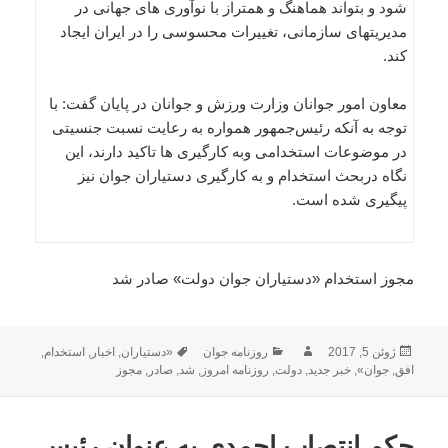
شود و بتواند هماهنگ و همتراز با نوآوری های جهانی در
مدیریتهای سازمانی، تغییرات محسوسی را در ایران ایجاد
کند.
معاون امور جوانان وزارت ورزش و جوانان در پایان گفت: با
توجه به آنکه رئیس‌جمهور همواره به رعایت نسبت جنسیتی
در موضوعات استخدامی وبه کارگیری ها تاکید دارند، این
نگاه دربحث استخدام و به کارگیری دستیاران جوان نیز
پیگیری شده است.
مجوز استخدام «دستیاران جوان دولت» صادر شد
ارسال
نویسنده
دسته‌ها
برچسب‌ها
ژوئن 5, 2017
روزنامه جوان
«دستیاران
,
اخبار
,
استخدام
,
شده
افق
,
جوان»
,
خبر جدید
,
دولت
,
روزنامه امروز
,
شد
,
صادر
,
مجوز
در
حکم انتصاب احمدی به عنوان رئیس