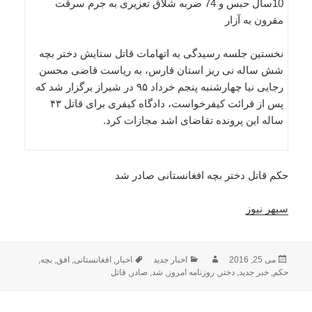
10سال حبس و 74 ضربه شلاق تعزیری به جرم سرقت
مقرون به آزار
نخستین جلسه رسیدگی به اتهامات قاتل ستایش دختر بچه
شش ساله نی ریز استان فارس، به ریاست قاضی محسن
رجایی نیا چهارشنبه پنجم خرداد ۹۵ در شیراز برگزار شد که
پس از قرائت کیفرخواست، دادگاه کیفری برای قاتل ۴۳
ساله این پرونده تقاضای اشد مجازات کرد.
حکم قاتل دختر بچه افغانستانی صادر شد
سپهر نیوز
ارسال
نویسنده
دسته‌ها
برچسب‌ها
می 25, 2016
اخبار جدید
اخبار
,
افغانستانی
,
افق
,
بچه
,
شده
حکم
,
خبر جدید
,
دختر
,
روزنامه امروز
,
شد
,
صادر
,
قاتل
در