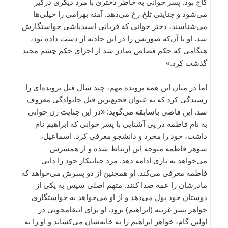
کاج بود. پسر جوانی به خاطر دختری با مرد دیگری درگیر
می‌شود و جنایتی تلخ رخ می‌دهد. آمنه بهرامی را خیلی‌ها
می‌شناسند، دختر جوانی که قربانی اسیدپاشی خواستگارش
شد. او با آن‌که صورتش را در این حادثه از دست داده بود،
هنگامی که حکم قصاص صادر شد از اجرای حکم چشم مجید
گذشت کرد.»
اما در میان این همه پرونده مهم، چند سال قبل پرونده‌ای را
رسیدگی کرد که به عنوان فجیع‌ترین قتل خانوادگی معروف
شد. این قاضی باسابقه می‌گوید: «در این جنایت زن جوانی
به نام فاطمه در پی آشنایی با پسر جوانی که ابراهیم نام
داشت، خود را مجرد و دانشجو معرفی کرد. اسماعیل،
شوهر فاطمه متوجه این ارتباط شده و از همسرش
می‌خواهد به بازی ادامه دهد. مرد جنایتکار خود را دایی
فاطمه معرفی می‌کند. او همچنین از دو پسرش می‌خواهد که
مادرشان را عمه صدا کنند. متهم اصلی سپس به یکی از
دوستان خود پول می‌دهد و از او می‌خواهد به خواستگاری
خواهر پسر غریبه (ابراهیم) برود. او برای انتقامجویی در
اولین گام، خواهر ابراهیم را به خانه‌شان می‌کشاند و او را به