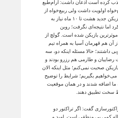
جذب کرده است اذعان داشت: آرام‌طبع
‌خواه اولویت داشت ولی ربیع‌خواه از
فرصت استفاده کرد. آرسن ونگر بارها گفته بازیکن جدید هشت تا ۱۰ ماه نیاز به
ون یورو هزینه کرد اما نتیجه‌ای نگرفت؛ روبن
خ موثرترین بازیکن شده است. گولچ از
آن هم قهرمان آسیا به همراه تیم
وبی داشتند؛ حالا مسئله اینکه دو، سه
رضاییان و طارمی هم رزرو بودند و
یکن صحبت نمی‌کنم؛ مثل اینکه الان
 می‌خواهیم بگیریم؛ شرایط را توضیح
ه ما اضافه شدند و در همان موقعیت
ط سخت تطبیق دهند.
راکتورسازی گفت: اگر تراکتور دو
ساله کمی بی منطقی است. امید و