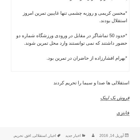
*محسن کریمی و روزبه چشمی تنها غایبین تمرین امروز
استقلال بودند.
*حدود 50 تماشاگر در مقابل در ورودی ورزشگاه شماره دو
حضور داشتند که نمی توانستند وارد محل تمرین شوند.
*بهرام افشارزاده از حاضران در تمرین بود.
استقلالی ها صدا و سیما را تحریم کردند
فروش بک لینک
فانتزی
ارسال
نویسنده
دسته‌ها
برچسب‌ها
آوریل 14, 2016
اخبار جدید
اخبار
,
استقلالی
,
افق
,
تحریم‌
,