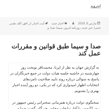
اندروید
ارسال
نویسنده
دسته‌ها
برچسب‌ها
مارس 6, 2016
اخبار جدید
آیت
,
اخبار
,
از
,
افق
,
الله
,
تقدیر
,
شده
جنتی!
,
خبر جدید
,
روزنامه امروز
,
سیما
,
صدا
,
و
در
صدا و سیما طبق قوانین و مقررات
عمل کند
به گزارش جهان به نقل از ایرنا، محمدباقر نوبخت روز
چهارشنبه در حاشیه جلسه هیات دولت در جمع خبرنگاران در
پاسخ به سوالی درباره روند تایید صلاحیت نامزدهای
انتخابات اظهار امیدواری کرد که در یکی، دو روز آینده اخبار
بهتری را بشنویم.
سخنگوی دولت درباره همزمانی سخنرانی رئیس جمهور در
روز 22بهمن با آغاز تبلیغات مجلس خبرگان گفت: صدا و