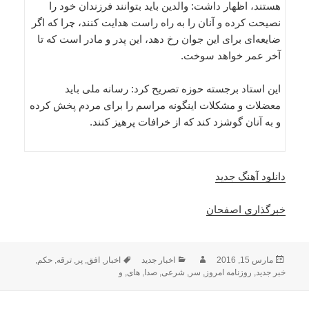
هستند، اظهار داشت: والدین باید بتوانند فرزندان خود را
نصیحت کرده و آنان را به راه راست هدایت کنند، چرا که اگر
ضایعه‌ای برای این جوان رخ دهد، این پدر و مادر است که تا
آخر عمر خواهد سوخت.
این استاد برجسته حوزه تصریح کرد: رسانه ملی باید
معضلات و مشکلات اینگونه مراسم را برای مردم پخش کرده
و به آنان گوشزد کند که از خرافات پرهیز کنند.
دانلود آهنگ جدید
خبرگذاری اصفحان
ارسال
نویسنده
دسته‌ها
برچسب‌ها
مارس 15, 2016
اخبار جدید
اخبار
,
افق
,
پر
,
ترقه
,
حکم
,
شده
خبر جدید
,
روزنامه امروز
,
سر
,
شرعی
,
صدا
,
های
,
و
در