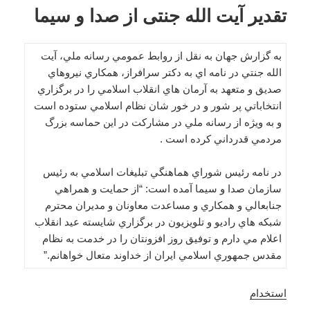
تقدیر آیت الله جنتی از صدا و سیما
به گزارش جهان به نقل از روابط عمومي رسانه ملي، آيت
الله جنتي در نامه اي به دكتر سرافراز، همكاري نيروهاي
صديق و متعهد به آرمان هاي انقلاب اسلامي را در برگزاري
انتخاباتي پر شور و در خور شان نظام اسلامي ستوده است
و به ويژه از رسانه ملي در مشاركت در اين حماسه بزرگ
مردمي قدرداني كرده است .
در نامه رئيس شوراي هماهنگي تبليغات اسلامي به رئيس
سازمان صدا و سيما آمده است: “از حمايت و همراهي
جنابعالي و همكاري و مساعدت معاونان و مديران محترم
شبكه هاي راديو و تلويزيون در برگزاري شايسته عيد انقلاب
اعلام مي دارم و توفيق روز افزونتان را در خدمت به نظام
مقدس جمهوري اسلامي ايران از خداوند متعال خواهانم.”
استخدام