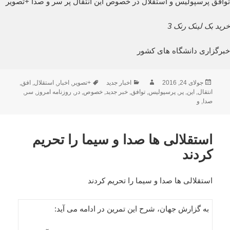
توافق پرسپولیس و استقلال در خصوص این انتقال پر سر و صدا +تصویر
خرید بک لینک رنک 3
خبرگزاری دانشگاه های کشور
ارسال
نویسنده
دسته‌ها
برچسب‌ها
جولای 24, 2016
اخبار جدید
+تصویر
,
اخبار
,
استقلال
,
افق
,
شده
انتقال
,
این
,
پر
,
پرسپولیس
,
توافق
,
خبر جدید
,
خصوص
,
در
,
روزنامه امروز
,
سر
,
در
صدا
,
و
استقلالی ها صدا و سیما را تحریم
کردند
استقلالی ها صدا و سیما را تحریم کردند
به گزارش جهان، شرح این تمرین در ادامه می آید: