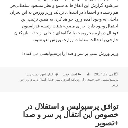
می‌شود گزارش این اتفاق‌ها به سمع و نظر مسعود سلطانی‌فر
هم رسیده و احتمالا در آینده‌ای نزدیک وزیر ورزش به این بحران
داخلی به وجود آمده ورود خواهد کرد. به همین ترتیب این
احتمال وجود دارد اجرای مصوبه هیئت رئیسه فدراسیون
فوتبال درباره محرومیت باشگاه‌های داخلی از جذب بازیکنان
خارجی با دخالت مقامات وزارت ورزش لغو شود.
وزیر ورزش بمب پر سر و صدا را پرسپولیسی می کند؟!
ارسال
نویسنده
دسته‌ها
برچسب‌ها
می 17, 2017
اخبار جدید
اخبار
,
افق
,
بمب
,
پر
,
شده
پرسپولیسی
,
خبر جدید
,
را
,
روزنامه امروز
,
سر
,
صدا
,
کند؟
,
می
,
و
,
ورزش
,
در
وزیر
توافق پرسپولیس و استقلال در
خصوص این انتقال پر سر و صدا
+تصویر