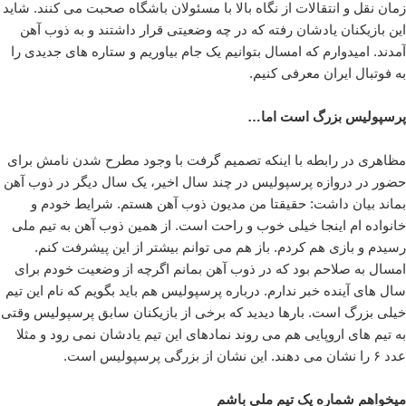
زمان نقل و انتقالات از نگاه بالا با مسئولان باشگاه صحبت می کنند. شاید
این بازیکنان یادشان رفته که در چه وضعیتی قرار داشتند و به ذوب آهن
آمدند. امیدوارم که امسال بتوانیم یک جام بیاوریم و ستاره های جدیدی را
به فوتبال ایران معرفی کنیم.
پرسپولیس بزرگ است اما…
مظاهری در رابطه با اینکه تصمیم گرفت با وجود مطرح شدن نامش برای
حضور در دروازه پرسپولیس در چند سال اخیر، یک سال دیگر در ذوب آهن
بماند بیان داشت: حقیقتا من مدیون ذوب آهن هستم. شرایط خودم و
خانواده ام اینجا خیلی خوب و راحت است. از همین ذوب آهن به تیم ملی
رسیدم و بازی هم کردم. باز هم می توانم بیشتر از این پیشرفت کنم.
امسال به صلاحم بود که در ذوب آهن بمانم اگرچه از وضعیت خودم برای
سال های آینده خبر ندارم. درباره پرسپولیس هم باید بگویم که نام این تیم
خیلی بزرگ است. بارها دیدید که برخی از بازیکنان سابق پرسپولیس وقتی
به تیم های اروپایی هم می روند نمادهای این تیم یادشان نمی رود و مثلا
عدد ۶ را نشان می دهند. این نشان از بزرگی پرسپولیس است.
میخواهم شماره یک تیم ملی باشم