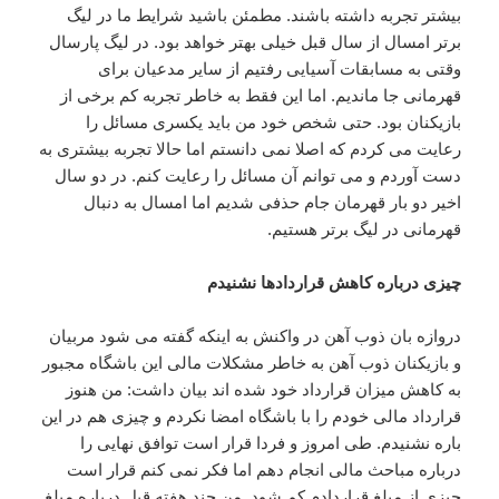
بیشتر تجربه داشته باشند. مطمئن باشید شرایط ما در لیگ
برتر امسال از سال قبل خیلی بهتر خواهد بود. در لیگ پارسال
وقتی به مسابقات آسیایی رفتیم از سایر مدعیان برای
قهرمانی جا ماندیم. اما این فقط به خاطر تجربه کم برخی از
بازیکنان بود. حتی شخص خود من باید یکسری مسائل را
رعایت می کردم که اصلا نمی دانستم اما حالا تجربه بیشتری به
دست آوردم و می توانم آن مسائل را رعایت کنم. در دو سال
اخیر دو بار قهرمان جام حذفی شدیم اما امسال به دنبال
قهرمانی در لیگ برتر هستیم.
چیزی درباره کاهش قراردادها نشنیدم
دروازه بان ذوب آهن در واکنش به اینکه گفته می شود مربیان
و بازیکنان ذوب آهن به خاطر مشکلات مالی این باشگاه مجبور
به کاهش میزان قرارداد خود شده اند بیان داشت: من هنوز
قرارداد مالی خودم را با باشگاه امضا نکردم و چیزی هم در این
باره نشنیدم. طی امروز و فردا قرار است توافق نهایی را
درباره مباحث مالی انجام دهم اما فکر نمی کنم قرار است
چیزی از مبلغ قراردادم کم شود. من چند هفته قبل درباره مبلغ