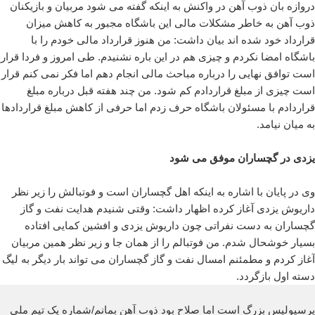
دروازه بان ذوب آهن در واکنش به اینکه گفته می شود مربیان و بازیکنان
ذوب آهن به خاطر مشکلات مالی این باشگاه مجبور به کاهش میزان
قرارداد خود شده اند بیان داشت: من هنوز قرارداد مالی خودم را با
باشگاه امضا نکردم و چیزی هم در این باره نشنیدم. طی امروز و فردا قرار
است توافق نهایی را درباره مباحث مالی انجام دهم اما فکر نمی کنم قرار
است چیزی از مبلغ قراردادم کم شود. من چند هفته قبل درباره مبلغ
قراردادم با مسئولان باشگاه حرف زدم اما حرفی از کاهش مبلغ قراردادها
به میان نیامد.
یزدی در گچساران موفق می شود
وی در پایان با اشاره به اینکه اهل گچساران است و فوتبالش را زیر نظر
داریوش یزدی آغاز کرده اظهار داشت: وقتی شنیدم هدایت نفت و گاز
گچساران به دست نفراتی چون داریوش یزدی و افشین کمایی افتاده
بسیار خوشحال شدم. من فوتبالم را از همان جا و زیر نظر همین مربیان
آغاز کردم و مطمئنم امسال نفت و گاز گچساران می تواند بار دیگر به لیگ
دسته اول بازگردد.
پرسپولیس بزرگ است اما صلاح بود ذوب آهن بمانم/شماره یک تیم ملی