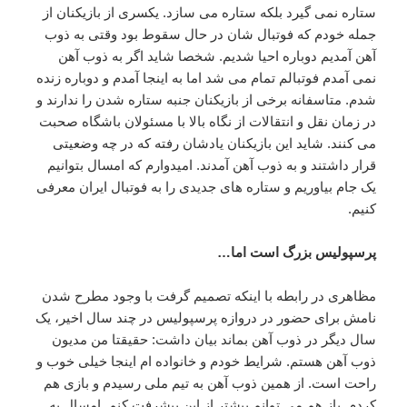
ستاره نمی گیرد بلکه ستاره می سازد. یکسری از بازیکنان از
جمله خودم که فوتبال شان در حال سقوط بود وقتی به ذوب
آهن آمدیم دوباره احیا شدیم. شخصا شاید اگر به ذوب آهن
نمی آمدم فوتبالم تمام می شد اما به اینجا آمدم و دوباره زنده
شدم. متاسفانه برخی از بازیکنان جنبه ستاره شدن را ندارند و
در زمان نقل و انتقالات از نگاه بالا با مسئولان باشگاه صحبت
می کنند. شاید این بازیکنان یادشان رفته که در چه وضعیتی
قرار داشتند و به ذوب آهن آمدند. امیدوارم که امسال بتوانیم
یک جام بیاوریم و ستاره های جدیدی را به فوتبال ایران معرفی
کنیم.
پرسپولیس بزرگ است اما…
مظاهری در رابطه با اینکه تصمیم گرفت با وجود مطرح شدن
نامش برای حضور در دروازه پرسپولیس در چند سال اخیر، یک
سال دیگر در ذوب آهن بماند بیان داشت: حقیقتا من مدیون
ذوب آهن هستم. شرایط خودم و خانواده ام اینجا خیلی خوب و
راحت است. از همین ذوب آهن به تیم ملی رسیدم و بازی هم
کردم. باز هم می توانم بیشتر از این پیشرفت کنم. امسال به